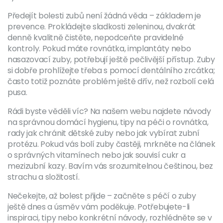
Předejít bolesti zubů není žádná věda – základem je
prevence. Prokládejte sladkosti zeleninou, dvakrát
denně kvalitně čistěte, nepodceňte pravidelné
kontroly. Pokud máte rovnátka, implantáty nebo
nasazovací zuby, potřebují ještě pečlivější přístup. Zuby
si dobře prohlížejte třeba s pomocí dentálního zrcátka;
často totiž poznáte problém ještě dřív, než rozbolí celá
pusa.
Rádi byste věděli víc? Na našem webu najdete návody
na správnou domácí hygienu, tipy na péči o rovnátka,
rady jak chránit dětské zuby nebo jak vybírat zubní
protézu. Pokud vás bolí zuby častěji, mrkněte na článek
o správných vitamínech nebo jak souvisí cukr a
mezizubní kazy. Bavím vás srozumitelnou češtinou, bez
strachu a složitostí.
Nečekejte, až bolest přijde – začněte s péčí o zuby
ještě dnes a úsměv vám poděkuje. Potřebujete-li
inspiraci, tipy nebo konkrétní návody, rozhlédněte se v