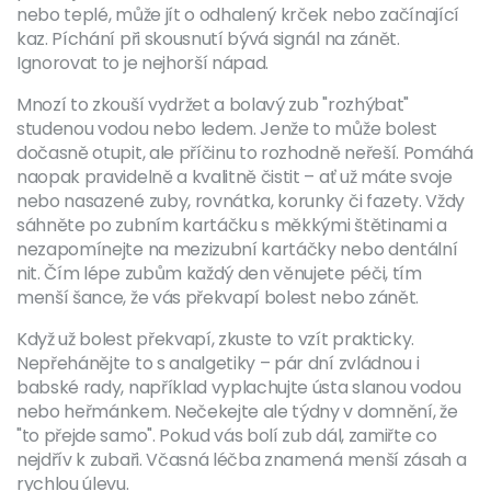
nebo teplé, může jít o odhalený krček nebo začínající
kaz. Píchání při skousnutí bývá signál na zánět.
Ignorovat to je nejhorší nápad.
Mnozí to zkouší vydržet a bolavý zub "rozhýbat"
studenou vodou nebo ledem. Jenže to může bolest
dočasně otupit, ale příčinu to rozhodně neřeší. Pomáhá
naopak pravidelně a kvalitně čistit – ať už máte svoje
nebo nasazené zuby, rovnátka, korunky či fazety. Vždy
sáhněte po zubním kartáčku s měkkými štětinami a
nezapomínejte na mezizubní kartáčky nebo dentální
nit. Čím lépe zubům každý den věnujete péči, tím
menší šance, že vás překvapí bolest nebo zánět.
Když už bolest překvapí, zkuste to vzít prakticky.
Nepřehánějte to s analgetiky – pár dní zvládnou i
babské rady, například vyplachujte ústa slanou vodou
nebo heřmánkem. Nečekejte ale týdny v domnění, že
"to přejde samo". Pokud vás bolí zub dál, zamiřte co
nejdřív k zubaři. Včasná léčba znamená menší zásah a
rychlou úlevu.