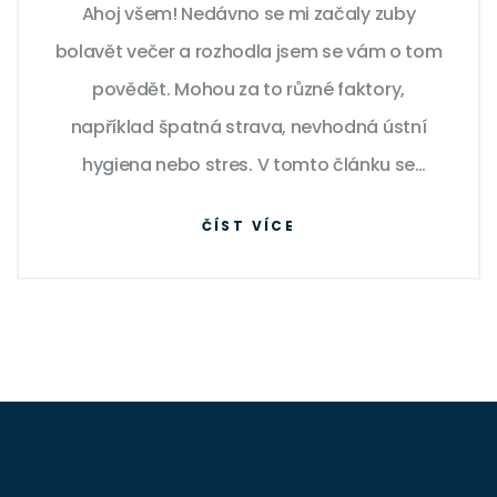
Ahoj všem! Nedávno se mi začaly zuby
bolavět večer a rozhodla jsem se vám o tom
povědět. Mohou za to různé faktory,
například špatná strava, nevhodná ústní
hygiena nebo stres. V tomto článku se
dozvíte více o možných příčinách takové
ČÍST VÍCE
bolesti a jak se s ní vypořádat. Takže pokud
vás trápí bolest zubů ve večerních hodinách,
určitě si to nenechte ujít!