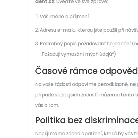
dent.cz
. Uveďte ve své zprávě:
Váš jméno a příjmení
Adresu e-mailu, kterou jste použili při náv
Podrobný popis požadovaného jednání (na
„Požaduji vymazání mých údajů“)
Časové rámce odpověd
Na vaše žádosti odpovíme bezodkladně, nejpo
případě složitějších žádostí můžeme tento t
vás o tom.
Politika bez diskriminac
Nepřijímáme žádná opatření, která by vás t