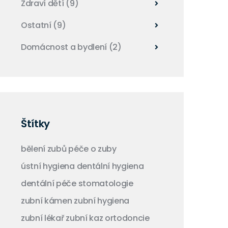
Zdraví dětí
(9)
Ostatní
(9)
Domácnost a bydlení
(2)
Štítky
bělení zubů
péče o zuby
ústní hygiena
dentální hygiena
dentální péče
stomatologie
zubní kámen
zubní hygiena
zubní lékař
zubní kaz
ortodoncie