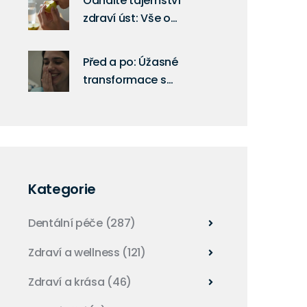
Odhalte tajemství
zdraví úst: Vše o
předkusu
Před a po: Úžasné
transformace s
celokeramickými
fazetami
Kategorie
Dentální péče
(287)
Zdraví a wellness
(121)
Zdraví a krása
(46)