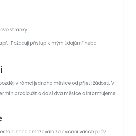
štěvě stránky
př. „Požaduji přístup k mým údajům“ nebo
i
zději v rámci jednoho měsíce od přijetí žádosti. V
ermín prodloužit o další dva měsíce a informujeme
e
restala nebo omezovala za cvičení vašich práv