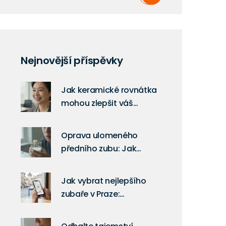
Nejnovější příspěvky
Jak keramické rovnátka
mohou zlepšit váš
úsměv: průvodce
výběrem a výhodami
Oprava ulomeného
předního zubu: Jak
získat nejlepší cenu a
vyhnout se přeplacení
Jak vybrat nejlepšího
zubaře v Praze:
Praktický průvodce