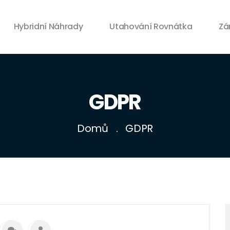
Hybridní Náhrady
Utahování Rovnátka
Zá
GDPR
Domů
GDPR