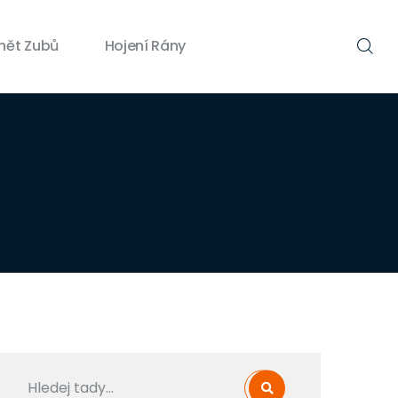
nět Zubů
Hojení Rány