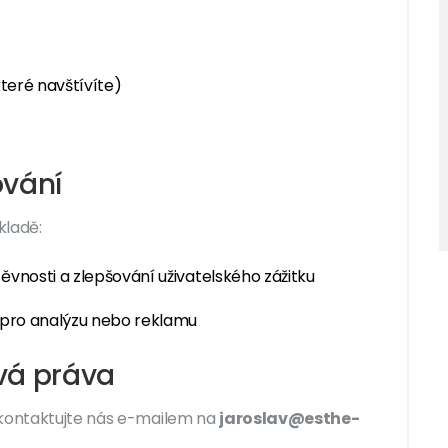
teré navštívíte)
ování
kladě:
ěvnosti a zlepšování uživatelského zážitku
pro analýzu nebo reklamu
vá práva
 kontaktujte nás e-mailem na
jaroslav@esthe-