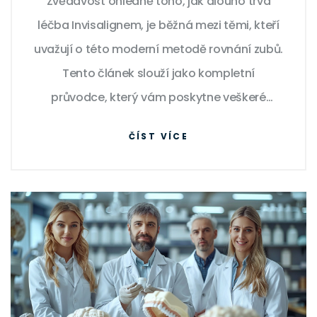
Zvědavost ohledně toho, jak dlouho trvá
léčba Invisalignem, je běžná mezi těmi, kteří
uvažují o této moderní metodě rovnání zubů.
Tento článek slouží jako kompletní
průvodce, který vám poskytne veškeré
informace o Invisalignu, od začátku procesu
ČÍST VÍCE
až po úplné dokončení léčby, včetně
užitečných tipů a zajímavých faktů.