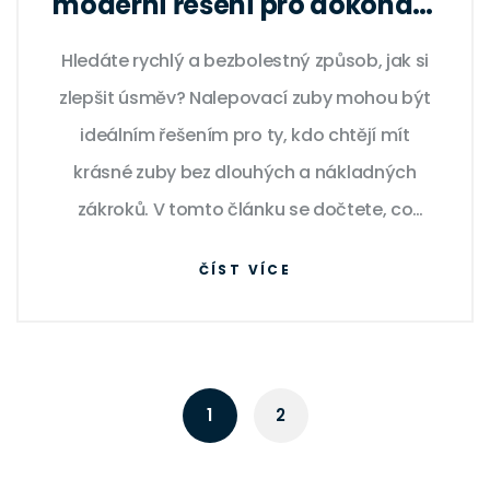
moderní řešení pro dokonalý
úsměv
Hledáte rychlý a bezbolestný způsob, jak si
zlepšit úsměv? Nalepovací zuby mohou být
ideálním řešením pro ty, kdo chtějí mít
krásné zuby bez dlouhých a nákladných
zákroků. V tomto článku se dočtete, co
nalepovací zuby jsou, jak probíhá jejich
ČÍST VÍCE
aplikace a jaké mají výhody i možná rizika.
Zahrnujeme také tipy, jak se o nalepovací
zuby starat, aby váš nový úsměv vydržel co
nejdéle.
1
2