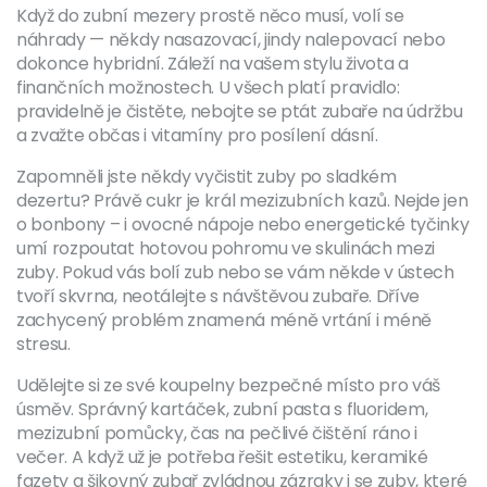
Když do zubní mezery prostě něco musí, volí se
náhrady — někdy nasazovací, jindy nalepovací nebo
dokonce hybridní. Záleží na vašem stylu života a
finančních možnostech. U všech platí pravidlo:
pravidelně je čistěte, nebojte se ptát zubaře na údržbu
a zvažte občas i vitamíny pro posílení dásní.
Zapomněli jste někdy vyčistit zuby po sladkém
dezertu? Právě cukr je král mezizubních kazů. Nejde jen
o bonbony – i ovocné nápoje nebo energetické tyčinky
umí rozpoutat hotovou pohromu ve skulinách mezi
zuby. Pokud vás bolí zub nebo se vám někde v ústech
tvoří skvrna, neotálejte s návštěvou zubaře. Dříve
zachycený problém znamená méně vrtání i méně
stresu.
Udělejte si ze své koupelny bezpečné místo pro váš
úsměv. Správný kartáček, zubní pasta s fluoridem,
mezizubní pomůcky, čas na pečlivé čištění ráno i
večer. A když už je potřeba řešit estetiku, keramiké
fazety a šikovný zubař zvládnou zázraky i se zuby, které