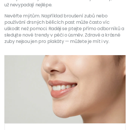
už nevypadají nejlépe.
Nevěřte mýtům. Například broušení zubů nebo
používání drsných bělících past může často víc
uškodit než pomoci. Raději se ptejte přímo odborníků a
sledujte nové trendy v péči o úsměv. Zdravé a krásné
zuby nejsou jen pro plakáty — můžete je mít i vy.