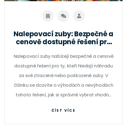
Nalepovací zuby: Bezpečné a
cenově dostupné řešení pro
váš úsměv
Nalepovací zuby nabízejí bezpečné a cenově
dostupné řešení pro ty, kteří hledají náhradu
za své ztracené nebo poškozené zuby. V
článku se dozvíte o výhodách a nevýhodách
tohoto řešení, jak si správně vybrat vhodný
typ nalepovacích zubů a tipy na jejich péči.
ČÍST VÍCE
Ideální pro ty, kteří hledají rychlé a efektivní
zlepšení svého úsměvu.