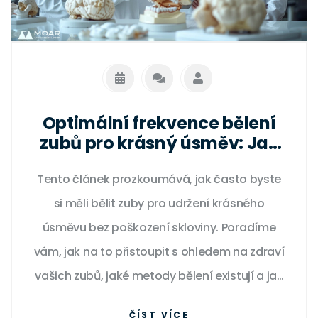
Optimální frekvence bělení
zubů pro krásný úsměv: Jak
často si můžu bělit zuby?
Tento článek prozkoumává, jak často byste
si měli bělit zuby pro udržení krásného
úsměvu bez poškození skloviny. Poradíme
vám, jak na to přistoupit s ohledem na zdraví
vašich zubů, jaké metody bělení existují a jak
se o bělené zuby náležitě starat. Ukážeme
ČÍST VÍCE