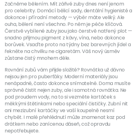
Začněme bělením. Mít zářivé zuby dnes není jenom
pro celebrity. Domácí bělicí sady, dentální hygienisté a
dokonce i přírodní metody — výběr máte veliký. Ale
ouha, bělení není všechno. Po něm je péče klíčová.
Čerstvě vybílené zuby jsou jako čerstvě natřený plot —
snadno přijmou pigment z kávy, vína, nebo dokonce
borůvek. Vsaďte proto na týdny bez barevných jídel a
řekněte na chvilku ne cigaretám. Váš nový úsměv
zůstane čistý mnohem déle.
Rovnání zubů vám přijde složité? Rovnátka už dávno
nejsou jen pro puberťáky. Moderní materiály jsou
nenápadné, často dokonce snímatelné. Doma musíte
správně čistit nejen zuby, ale i samotná rovnátka. Ne
pod proudem vody, na to si vezměte kartáček s
měkkými štětinkami nebo speciální čističky. Zubní nit
ani mezizubní kartáčky ve vaší koupelně nesmí
chybět. I malé přehlédnutí může znamenat kaz pod
drátkem nebo zanícenou dáseň, což opravdu
nepotřebujete.