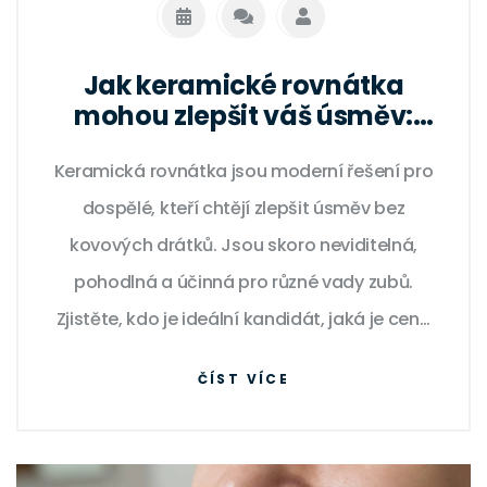
Jak keramické rovnátka
mohou zlepšit váš úsměv:
průvodce výběrem a
Keramická rovnátka jsou moderní řešení pro
výhodami
dospělé, kteří chtějí zlepšit úsměv bez
kovových drátků. Jsou skoro neviditelná,
pohodlná a účinná pro různé vady zubů.
Zjistěte, kdo je ideální kandidát, jaká je cena
a jak se s nimi žít.
ČÍST VÍCE