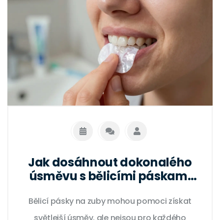
Jak dosáhnout dokonalého
úsměvu s bělicími páskami
na zuby: pravda, tipy a co
Bělicí pásky na zuby mohou pomoci získat
vás čeká
světlejší úsměv, ale nejsou pro každého