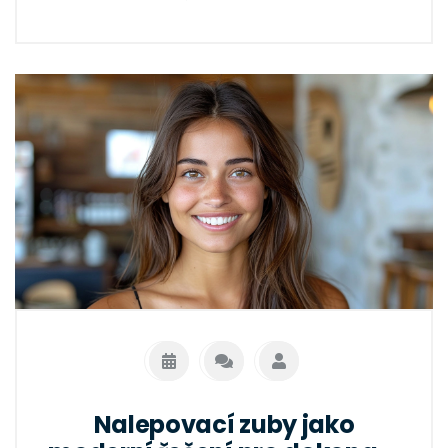
vám, jak získat křišťálově bílý úsměv bez rizik.
Nalepovací zuby jako