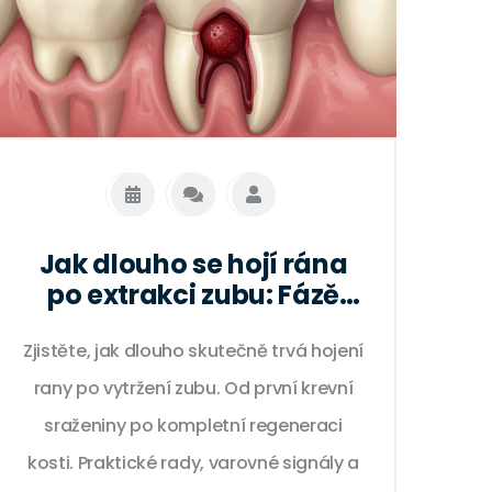
Jak dlouho se hojí rána
po extrakci zubu: Fázě
hojení, péče a varovné
Zjistěte, jak dlouho skutečně trvá hojení
signály
rany po vytržení zubu. Od první krevní
sraženiny po kompletní regeneraci
kosti. Praktické rady, varovné signály a