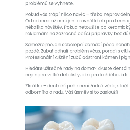
problémů se vyhnete.
Pokud vás trápí něco navíc – třeba nepravidelné
Ortodoncie už není jen o rovnátkách pro teenag
několika návštěv. Pokud netoužíte po keramických
reklamám na zázračné bělící přípravky bez dů
Samozřejmě, ani sebelepší domácí péče nenahradí
pozdě. Zubař odhalí problém včas, poradí s citl
Profesionální čištění zubů odstraní kámen i pi
Hledáte užitečné rady na doma? Zkuste dentáln
nejen pro velké detailisty, ale i pro každého, kdo 
Zkrátka – dentální péče není žádná věda, stačí 
odborníka o radu. Váš úsměv si to zaslouží!