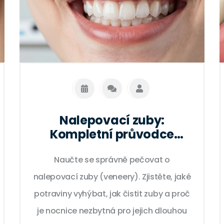
Nalepovací zuby:
Kompletní průvodce
aplikací a péčí pro
Naučte se správně pečovat o
maximální výdrž
nalepovací zuby (veneery). Zjistěte, jaké
potraviny vyhýbat, jak čistit zuby a proč
je nocnice nezbytná pro jejich dlouhou