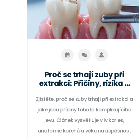
Proč se trhají zuby při
extrakci: Příčiny, rizika a
jak je předejít
Zjistěte, proč se zuby trhají při extrakci a
jaké jsou příčiny tohoto komplikujícího
jevu. Článek vysvětluje vliv karies,
anatomie kořenů a věku na úspěšnost