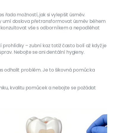
 řada možností, jak si vylepšit úsměv.
y? Ty umí doslova přetransformovat úsměv během
é je konzultovat vše s odborníkem a nepodléhat
ohlídky – zubní kaz totiž často bolí až když je
prav. Nebojte se ani dentální hygieny.
as odhalit problém. Je to šikovná pomůcka
hniku, kvalitu pomůcek a nebojte se požádat