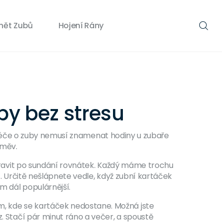
nět Zubů
Hojení Rány
by bez stresu
mi. Péče o zuby nemusí znamenat hodiny u zubaře
směv.
řipravit po sundání rovnátek. Každý máme trochu
t. Určitě nešlápnete vedle, když zubní kartáček
m dál populárnější.
m, kde se kartáček nedostane. Možná jste
z. Stačí pár minut ráno a večer, a spoustě