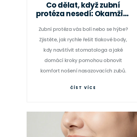
Co dělat, když zubní
protéza nesedí: Okamžité
řešení a tipy pro komfort
Zubní protéza vás bolí nebo se hýbe?
Zjistěte, jak rychle řešit tlakové body,
kdy navštívit stomatologa a jaké
domácí kroky pomohou obnovit
komfort nošení nasazovacích zubů.
ČÍST VÍCE