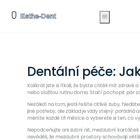
Dentální péče: Jak
Kolikrát jste si říkali, že byste chtěli mít zdra
nebo složitou rutinu doma. Stačí pochopit pár z
Nezáleží na tom, jestli řešíte citlivé zuby, hl
jiné potřeby, ale základ je vždy stejný: pořádná
měníte každé tři měsíce a vyberete si ten, co v
Nepodceňujte ani zubní nit, mezizubní kartáče
nevěděli, že mezizubní prostory schovávají větši