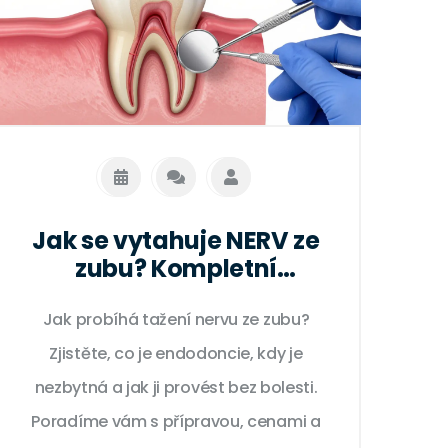
Jak se vytahuje NERV ze
zubu? Kompletní
průvodce endodontickou
Jak probíhá tažení nervu ze zubu?
léčbou
Zjistěte, co je endodoncie, kdy je
nezbytná a jak ji provést bez bolesti.
Poradíme vám s přípravou, cenami a