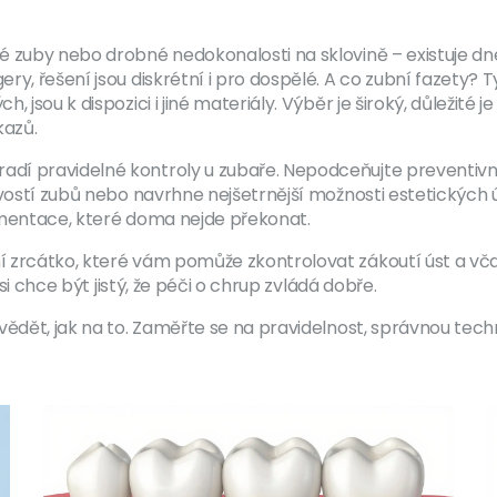
 zuby nebo drobné nedokonalosti na sklovině – existuje dnes
ery, řešení jsou diskrétní i pro dospělé. A co zubní fazet
, jsou k dispozici i jiné materiály. Výběr je široký, důležit
kazů.
 pravidelné kontroly u zubaře. Nepodceňujte preventivní pr
ivostí zubů nebo navrhne nejšetrnější možnosti estetických ú
gmentace, které doma nejde překonat.
í zrcátko, které vám pomůže zkontrolovat zákoutí úst a vč
si chce být jistý, že péči o chrup zvládá dobře.
vědět, jak na to. Zaměřte se na pravidelnost, správnou tec