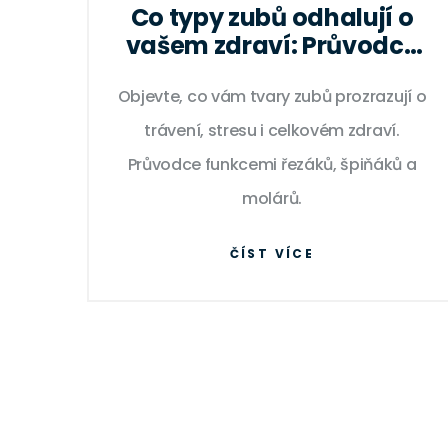
Co typy zubů odhalují o
vašem zdraví: Průvodce
po čelistech
Objevte, co vám tvary zubů prozrazují o
trávení, stresu i celkovém zdraví.
Průvodce funkcemi řezáků, špiňáků a
molárů.
ČÍST VÍCE