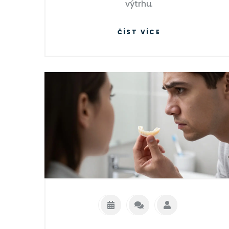
výtrhu.
ČÍST VÍCE