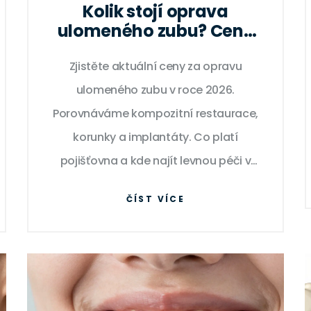
Kolik stojí oprava
ulomeného zubu? Ceny
kompozitní restaurace a
jiné možnosti v roce 2026
Zjistěte aktuální ceny za opravu
ulomeného zubu v roce 2026.
Porovnáváme kompozitní restaurace,
korunky a implantáty. Co platí
pojišťovna a kde najít levnou péči v
Olomouci?
ČÍST VÍCE