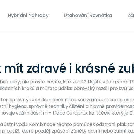
Hybridní Náhrady
Utahování Rovnátka
Zá
 mít zdravé i krásné zu
vé a bílé zuby, ale prostě nevíte, kde začít? Nejste v tom sa
ákladních kroků a můžete udělat obrovský rozdíl pro svůj ú
edáte ten správný zubní kartáček nebo vás zajímá, na co se p
 ústní hygiena, správné techniky čištění a hlavně pravidelnos
yhovuje vašim dásním – třeba Curaprox kartáček, který je čí
k a ústní vodu. Kombinace těchto pomůcek odstraní plak ta
nu potíží, které později způsobí záněty dásní nebo zubní ka