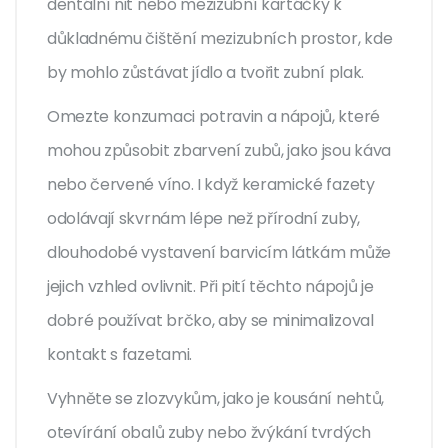
dentální nit nebo mezizubní kartáčky k
důkladnému čištění mezizubních prostor, kde
by mohlo zůstávat jídlo a tvořit zubní plak.
Omezte konzumaci potravin a nápojů, které
mohou způsobit zbarvení zubů, jako jsou káva
nebo červené víno. I když keramické fazety
odolávají skvrnám lépe než přírodní zuby,
dlouhodobé vystavení barvicím látkám může
jejich vzhled ovlivnit. Při pití těchto nápojů je
dobré používat brčko, aby se minimalizoval
kontakt s fazetami.
Vyhněte se zlozvykům, jako je kousání nehtů,
otevírání obalů zuby nebo žvýkání tvrdých