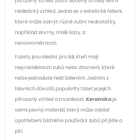
přirozený vzhled zubní skloviny a měly velmi
realistický vzhled. Jedná se o estetické řešení,
které může zakrýt různé zubní nedostatky,
například skvrny, malé kazy, a
nerovnoměrnosti.
Fazety jsou ideální pro lidi, kteří mají
nepravidelnosti zubů nebo zbarvení, které
nelze jednoduše řešit bělením. Jedním z
hlavních důvodů popularity fazet je jejich
přirozený vzhled a trvanlivost.
Keramika
je
velmi pevný materiál, který může odolat
opotřebení běžného používání zubů při jídle a
pití.