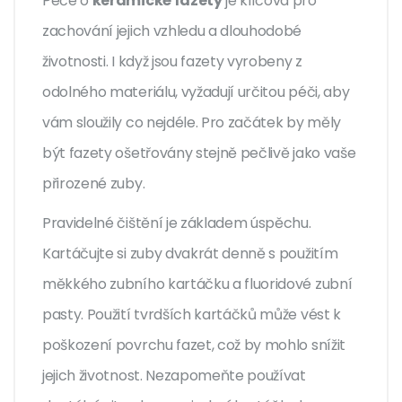
Péče o
keramické fazety
je klíčová pro
zachování jejich vzhledu a dlouhodobé
životnosti. I když jsou fazety vyrobeny z
odolného materiálu, vyžadují určitou péči, aby
vám sloužily co nejdéle. Pro začátek by měly
být fazety ošetřovány stejně pečlivě jako vaše
přirozené zuby.
Pravidelné čištění je základem úspěchu.
Kartáčujte si zuby dvakrát denně s použitím
měkkého zubního kartáčku a fluoridové zubní
pasty. Použití tvrdších kartáčků může vést k
poškození povrchu fazet, což by mohlo snížit
jejich životnost. Nezapomeňte používat