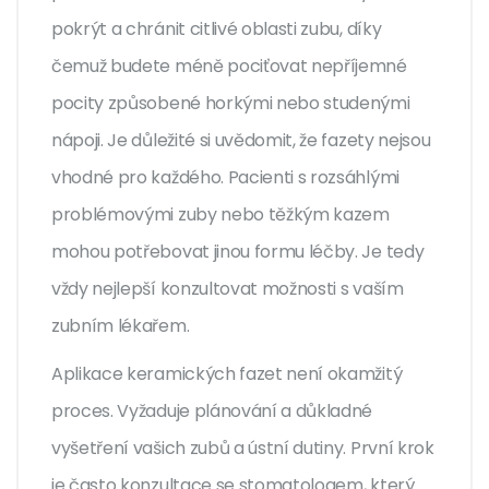
pokrýt a chránit citlivé oblasti zubu, díky
čemuž budete méně pociťovat nepříjemné
pocity způsobené horkými nebo studenými
nápoji. Je důležité si uvědomit, že fazety nejsou
vhodné pro každého. Pacienti s rozsáhlými
problémovými zuby nebo těžkým kazem
mohou potřebovat jinou formu léčby. Je tedy
vždy nejlepší konzultovat možnosti s vaším
zubním lékařem.
Aplikace keramických fazet není okamžitý
proces. Vyžaduje plánování a důkladné
vyšetření vašich zubů a ústní dutiny. První krok
je často konzultace se stomatologem, který