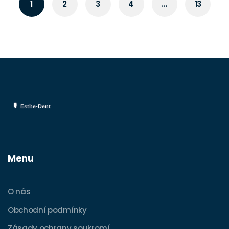
1
2
3
4
…
13
Menu
O nás
Obchodní podmínky
Zásady ochrany soukromí