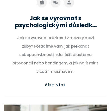
Jak se vyrovnat s
psychologickými důsledky
mezery mezi zuby: Praktický
Jak se vyrovnat s úzkostí z mezery mezi
návod
zuby? Poradíme vám, jak překonat
sebepochybnosti, zda léčit diastéma
ortodoncií nebo bondingem, a jak najít mír s
vlastním úsměvem.
ČÍST VÍCE