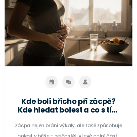
Kde bolí břicho při zácpě?
Kde hledat bolest a co s tím
dělat
Zácpa nejen brání výkaly, ale také způsobuje
bolest v břiše - nejčastěji v levé dolní části.