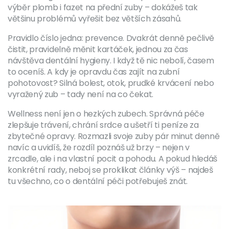
výběr plomb i fazet na přední zuby – dokážeš tak
většinu problémů vyřešit bez větších zásahů.
Pravidlo číslo jedna: prevence. Dvakrát denně pečlivě
čistit, pravidelně měnit kartáček, jednou za čas
návštěva dentální hygieny. I když tě nic nebolí, časem
to oceníš. A kdy je opravdu čas zajít na zubní
pohotovost? Silná bolest, otok, prudké krvácení nebo
vyražený zub – tady není na co čekat.
Wellness není jen o hezkých zubech. Správná péče
zlepšuje trávení, chrání srdce a ušetří ti peníze za
zbytečné opravy. Rozmazli svoje zuby pár minut denně
navíc a uvidíš, že rozdíl poznáš už brzy – nejen v
zrcadle, ale i na vlastní pocit a pohodu. A pokud hledáš
konkrétní rady, neboj se proklikat články výš – najdeš
tu všechno, co o dentální péči potřebuješ znát.