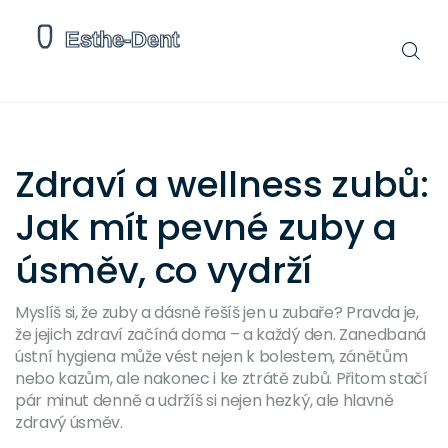
Zdraví a wellness zubů:
Jak mít pevné zuby a
úsměv, co vydrží
Myslíš si, že zuby a dásně řešíš jen u zubaře? Pravda je,
že jejich zdraví začíná doma – a každý den. Zanedbaná
ústní hygiena může vést nejen k bolestem, zánětům
nebo kazům, ale nakonec i ke ztrátě zubů. Přitom stačí
pár minut denně a udržíš si nejen hezký, ale hlavně
zdravý úsměv.