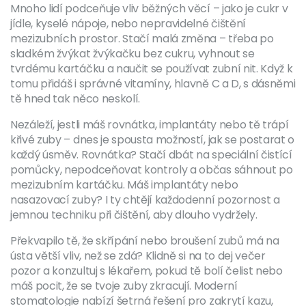
Mnoho lidí podceňuje vliv běžných věcí – jako je cukr v
jídle, kyselé nápoje, nebo nepravidelné čištění
mezizubních prostor. Stačí malá změna – třeba po
sladkém žvýkat žvýkačku bez cukru, vyhnout se
tvrdému kartáčku a naučit se používat zubní nit. Když k
tomu přidáš i správné vitamíny, hlavně C a D, s dásněmi
tě hned tak něco neskolí.
Nezáleží, jestli máš rovnátka, implantáty nebo tě trápí
křivé zuby – dnes je spousta možností, jak se postarat o
každý úsměv. Rovnátka? Stačí dbát na speciální čistící
pomůcky, nepodceňovat kontroly a občas sáhnout po
mezizubním kartáčku. Máš implantáty nebo
nasazovací zuby? I ty chtějí každodenní pozornost a
jemnou techniku při čištění, aby dlouho vydržely.
Překvapilo tě, že skřípání nebo broušení zubů má na
ústa větší vliv, než se zdá? Klidně si na to dej večer
pozor a konzultuj s lékařem, pokud tě bolí čelist nebo
máš pocit, že se tvoje zuby zkracují. Moderní
stomatologie nabízí šetrná řešení pro zakrytí kazu,