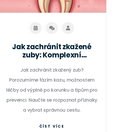
Jak zachránit zkažené
zuby: Komplexní
průvodce léčbou kazu a
Jak zachránit zkažený zub?
prevencí
Porozumíme fázím kazu, možnostem
léčby od výplně po korunku a tipům pro
prevenci. Naučte se rozpoznat příznaky
a vybrat správnou cestu.
ČÍST VÍCE