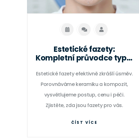
Estetické fazety:
Kompletní průvodce typy,
cenami a péčí o dokonalý
Estetické fazety efektivně zkrášlí úsměv.
úsměv
Porovnáváme keramiku a kompozit,
vysvětlujeme postup, cenu i péči.
Zjistěte, zda jsou fazety pro vás.
ČÍST VÍCE