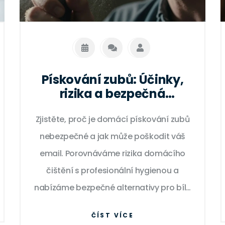
Pískování zubů: Účinky,
rizika a bezpečná
alternativa pro domácí
Zjistěte, proč je domácí pískování zubů
čištění
nebezpečné a jak může poškodit váš
email. Porovnáváme rizika domácího
čištění s profesionální hygienou a
nabízáme bezpečné alternativy pro bílý
úsměv.
ČÍST VÍCE