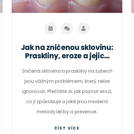
Jak na zničenou sklovinu:
Praskliny, eroze a jejich
řešení
Zničená sklovina a praskliny na zubech
jsou vážným problémem, který nelze
ignorovat. Přečtěte si, jak poznat erozi,
co ji způsobuje a jaké jsou moderní
metody léčby a prevence.
ČÍST VÍCE