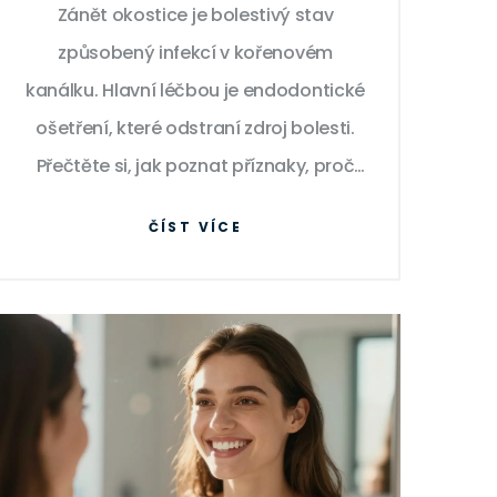
Zánět okostice je bolestivý stav
způsobený infekcí v kořenovém
kanálku. Hlavní léčbou je endodontické
ošetření, které odstraní zdroj bolesti.
Přečtěte si, jak poznat příznaky, proč
nestačí antibiotika a kdy je nutné zub
ČÍST VÍCE
vytrhnout.