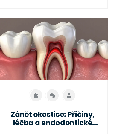
Zánět okostice: Příčiny,
léčba a endodontické
ošetření