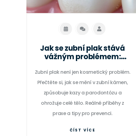
Jak se zubní plak stává
vážným problémem:
Příběhy z praxe a rady pro
Zubní plak není jen kosmetický problém.
prevenci
Přečtěte si, jak se mění v zubní kámen,
způsobuje kazy a parodontózu a
ohrožuje celé tělo. Reálné příběhy z
praxe a tipy pro prevenci.
ČÍST VÍCE