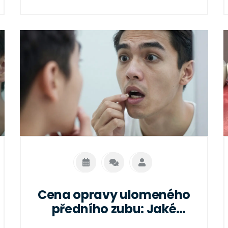
Cena opravy ulomeného
předního zubu: Jaké
faktory ji ovlivňují a kolik