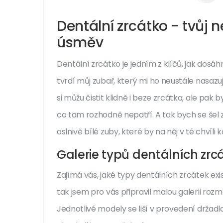
Dentální zrcátko - tvůj n
úsměv
Dentální zrcátko je jedním z klíčů, jak dos
tvrdí můj zubař, který mi ho neustále nasazuje
si můžu čistit klidně i beze zrcátka, ale pak 
co tam rozhodně nepatří. A tak bych se šel z
oslnivě bílé zuby, které by na něj v té chvíli
Galerie typů dentálních zrc
Zajímá vás, jaké typy dentálních zrcátek exi
tak jsem pro vás připravil malou galerii roz
Jednotlivé modely se liší v provedení držadla