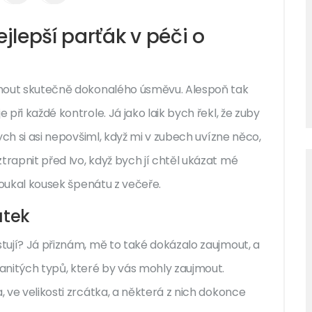
ejlepší parťák v péči o
áhnout skutečně dokonalého úsměvu. Alespoň tak
 při každé kontrole. Já jako laik bych řekl, že zuby
bych si asi nepovšiml, když mi v zubech uvízne něco,
trapnit před Ivo, když bych jí chtěl ukázat mé
 koukal kousek špenátu z večeře.
átek
stují? Já přiznám, mě to také dokázalo zaujmout, a
manitých typů, které by vás mohly zaujmout.
, ve velikosti zrcátka, a některá z nich dokonce