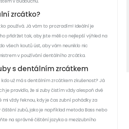
stem v budoucnu.
lní zrcátko?
tko používá. Já vám to prozradím! Ideální je
ho přidržet tak, aby jste měli co nejlepší výhled na
i do všech koutů úst, aby vám neuniklo nic
mistrem v používání dentálního zrcátka.
 zuby s dentálním zrcátkem
o, kdo už má s dentálním zrcátkem zkušenost? Já
 je pravidlo, že si zuby čistím vždy alespoň dvě
mi vždy řeknou, kdy je čas zubní pohádky za
čištění zubů, jako je například metoda Bass nebo
e na správné čištění jazyka a mezizubního