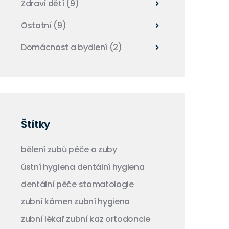
Zdraví dětí
(9)
Ostatní
(9)
Domácnost a bydlení
(2)
Štítky
bělení zubů
péče o zuby
ústní hygiena
dentální hygiena
dentální péče
stomatologie
zubní kámen
zubní hygiena
zubní lékař
zubní kaz
ortodoncie