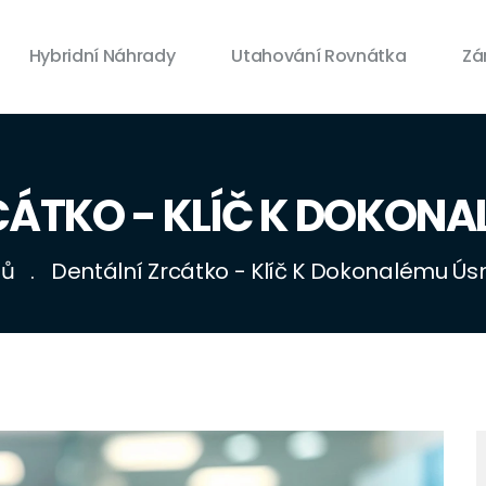
Hybridní Náhrady
Utahování Rovnátka
Zá
CÁTKO - KLÍČ K DOKON
ů
Dentální Zrcátko - Klíč K Dokonalému Ú