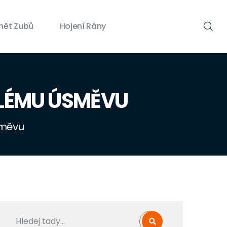
nět Zubů
Hojení Rány
ALÉMU ÚSMĚVU
směvu