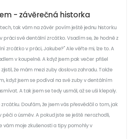
kem - závěrečná historka
ktech, tak vám na závěr povím ještě jednu historku
 práci své dentální zrcátko. Vsadím se, že hodně z
 zrcátko v práci, Jakube?" Ale věřte mi, lze to. A
cadlem v koupelně. A když jsem pak večer přišel
zjistil, že mám mezi zuby doslova zahradu. Takže
tom, když jsem se podíval na své zuby v dentálním
mívat. A tak jsem se tedy usmál, až se uši klepaly.
zrcátku. Doufám, že jsem vás přesvědčil o tom, jak
péči o úsměv. A pokud jste se ještě nerozhodli,
 že vám moje zkušenosti a tipy pomohly v