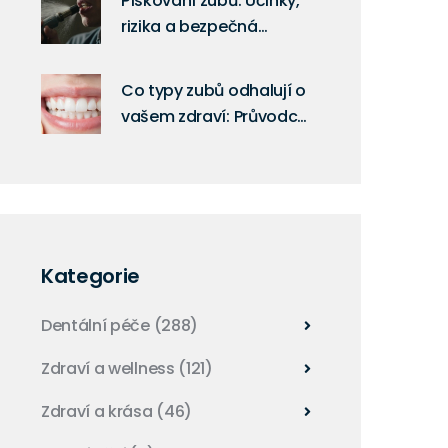
Pískování zubů: Účinky,
rizika a bezpečná
alternativa pro domácí
čištění
Co typy zubů odhalují o
vašem zdraví: Průvodce
po čelistech
Kategorie
Dentální péče
(288)
Zdraví a wellness
(121)
Zdraví a krása
(46)