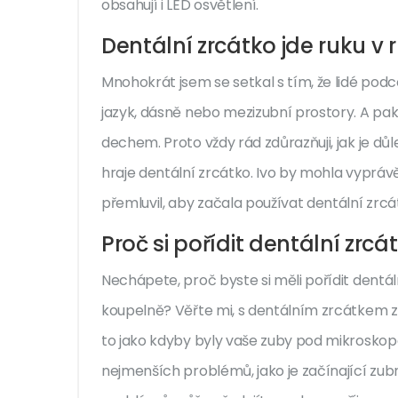
obsahují i LED osvětlení.
Dentální zrcátko jde ruku v
Mnohokrát jsem se setkal s tím, že lidé podce
jazyk, dásně nebo mezizubní prostory. A pak
dechem. Proto vždy rád zdůrazňuji, jak je důlež
hraje dentální zrcátko. Ivo by mohla vyprávět,
přemluvil, aby začala používat dentální zrcá
Proč si pořídit dentální zrcá
Nechápete, proč byste si měli pořídit dentál
koupelně? Věřte mi, s dentálním zrcátkem zís
to jako kdyby byly vaše zuby pod mikroskop
nejmenších problémů, jako je začínající zubn