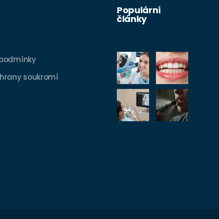
Populární
články
 podmínky
hrany soukromí