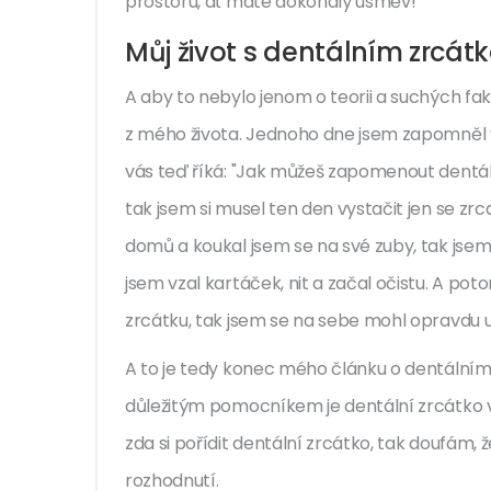
prostoru, ať máte dokonalý úsměv!
Můj život s dentálním zrcát
A aby to nebylo jenom o teorii a suchých fa
z mého života. Jednoho dne jsem zapomněl v
vás teď říká: "Jak můžeš zapomenout dentální
tak jsem si musel ten den vystačit jen se zr
domů a koukal jsem se na své zuby, tak jsem 
jsem vzal kartáček, nit a začal očistu. A po
zrcátku, tak jsem se na sebe mohl opravdu us
A to je tedy konec mého článku o dentálním 
důležitým pomocníkem je dentální zrcátko v 
zda si pořídit dentální zrcátko, tak doufám,
rozhodnutí.