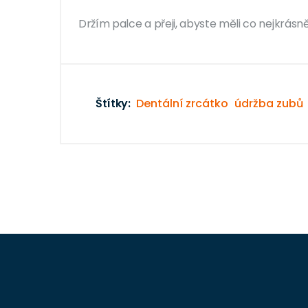
Držím palce a přeji, abyste měli co nejkrásně
Štítky:
Dentální zrcátko
údržba zubů