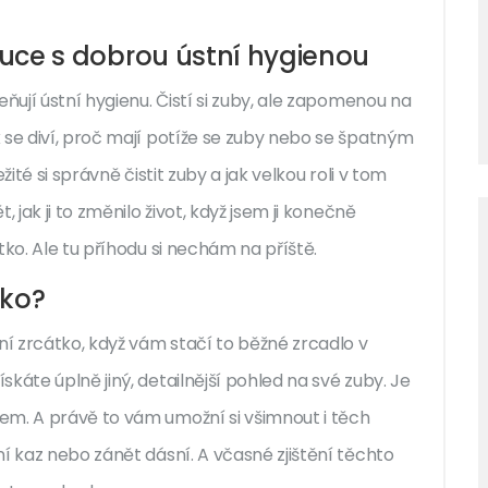
 ruce s dobrou ústní hygienou
ňují ústní hygienu. Čistí si zuby, ale zapomenou na
 se diví, proč mají potíže se zuby nebo se špatným
ité si správně čistit zuby a jak velkou roli v tom
 jak ji to změnilo život, když jsem ji konečně
tko. Ale tu příhodu si nechám na příště.
tko?
ní zrcátko, když vám stačí to běžné zrcadlo v
káte úplně jiný, detailnější pohled na své zuby. Je
em. A právě to vám umožní si všimnout i těch
í kaz nebo zánět dásní. A včasné zjištění těchto