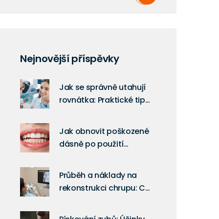
Nejnovější příspěvky
Jak se správně utahují
rovnátka: Praktické tipy
a rady
Jak obnovit poškozené
dásně po použití
bělicích pásek
Průběh a náklady na
rekonstrukci chrupu: Co
vás čeká a kolik to stojí