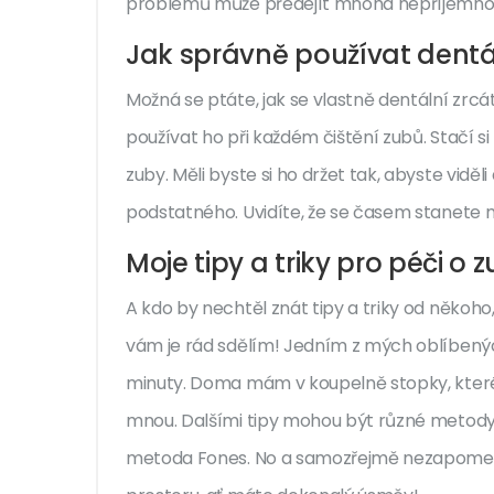
problémů může předejít mnoha nepříjemno
Jak správně používat dentá
Možná se ptáte, jak se vlastně dentální zrcá
používat ho při každém čištění zubů. Stačí si 
zuby. Měli byste si ho držet tak, abyste viděl
podstatného. Uvidíte, že se časem stanete 
Moje tipy a triky pro péči o
A kdo by nechtěl znát tipy a triky od někoh
vám je rád sdělím! Jedním z mých oblíbených
minuty. Doma mám v koupelně stopky, které 
mnou. Dalšími tipy mohou být různé metody 
metoda Fones. No a samozřejmě nezapomeňt