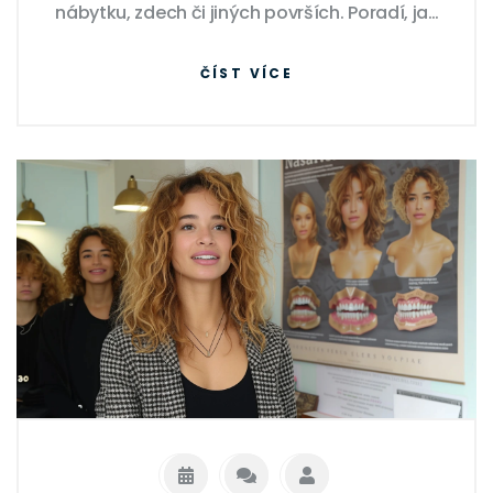
nábytku, zdech či jiných površích. Poradí, jak
začít, na co si dát pozor a jaké nástroje
ČÍST VÍCE
použít, aby výsledek vypadal profesionálně
a byl trvalý.