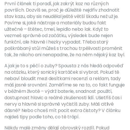
První článek ti poradí, jak zakrýt kaz na různých
površích. Dozvíš se, proč je důležité nejdřív zhodnotit
stav kazu, aby sis neudělal ještě větší škodu než už je.
Povíme si, jaké nástroje a materiály budou fakt
užitečné – štětec, tmel, lepidlo nebo lak. Když to
vezmeš správně od začátku, výsledek bude nejen
funkční, ale hlavně i hezky vypadat. Třeba starý
poškrábaný stůl můžeš s trochou trpělivosti proměnit
tak, že nikoho ani nenapadne, že na něm nějaký kaz byl.
A jak je to s péčí o zuby? Spousta z nás hledá odpověď
na otázku, který sonický kartáček si vybrat. Pokud tě
nebaví bloudit mezi desítkami recenzí a reklam, tady
máš jasné srovnání. Zaměříme se na to, co fakt funguje
v běžném životě – výdrž baterie, snadnost použití,
dostupnost hlavic a reálné zkušenosti lidí. Ušetříš čas i
nervy a hlavně si správně vyčistíš zuby. Máš citlivé
dásně? Nebo chceš mít pocit extra čistoty? V článku
najdeš tipy podle toho, co tě trápí.
Někdy malé změny dělají obrovský rozdíl. Pokud