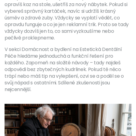
opravíš kaz na stole, ušetříš za nový nábytek. Pokud si
vybereš správný kartáček, navíc si udržíš krásný
úsměv a zdravé zuby. Vždycky se vyplatí vědět, co
opravdu funguje a co je jen reklamní trik. Proto se tady
vždycky dozvíš jen to, co sami vyzkoušíme nebo
pečlivě proklepneme.
V sekci Domácnost a bydlení na Estetická Dentální
Péče hledáme jednoduchá a funkční řešení pro
každého. Zapomeň na složité návody – tady najdeš
odpovědi bez zbytečných kudrlinek. Pokud tě něco
trápí nebo máš tip na vylepšení, ozvi se a poděl se o
svůj nápad s ostatními. Sdílené zkušenosti jsou
nejcennější.