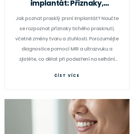
implantát: Příznaky,
diagnostika a co dělat
Jak poznat prasklý prsní implantát? Naučte
se rozpoznat příznaky tichého prasknutí,
včetně změny tvaru a ztuhlosti. Porozumějte
diagnostice pomocí MRI a ultrazvuku a
zjistěte, co dělat při podezření na selhání
implantátu.
ČÍST VÍCE