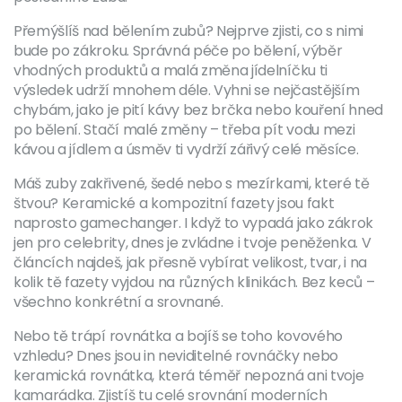
Přemýšlíš nad bělením zubů? Nejprve zjisti, co s nimi
bude po zákroku. Správná péče po bělení, výběr
vhodných produktů a malá změna jídelníčku ti
výsledek udrží mnohem déle. Vyhni se nejčastějším
chybám, jako je pití kávy bez brčka nebo kouření hned
po bělení. Stačí malé změny – třeba pít vodu mezi
kávou a jídlem a úsměv ti vydrží zářivý celé měsíce.
Máš zuby zakřivené, šedé nebo s mezírkami, které tě
štvou? Keramické a kompozitní fazety jsou fakt
naprosto gamechanger. I když to vypadá jako zákrok
jen pro celebrity, dnes je zvládne i tvoje peněženka. V
článcích najdeš, jak přesně vybírat velikost, tvar, i na
kolik tě fazety vyjdou na různých klinikách. Bez keců –
všechno konkrétní a srovnané.
Nebo tě trápí rovnátka a bojíš se toho kovového
vzhledu? Dnes jsou in neviditelné rovnáčky nebo
keramická rovnátka, která téměř nepozná ani tvoje
kamarádka. Zjistíš tu celé srovnání moderních