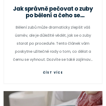
Jak správně pečovat o zuby
po bělení a čeho se
vyvarovat
Bělení zubů může dramaticky zlepšit váš
úsměv, ale je důležité vědět, jak se o zuby
starat po proceduře. Tento článek vám
poskytne užitečné rady o tom, co dělat a
čemu se vyhnout. Dozvíte se také zajímavá
fakta a tipy na udržení zářivého úsměvu.
ČÍST VÍCE