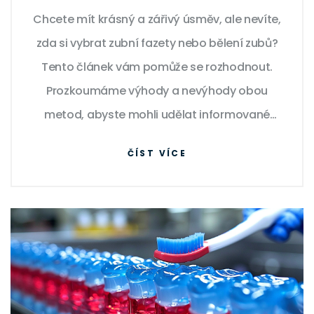
úsměv
Chcete mít krásný a zářivý úsměv, ale nevíte,
zda si vybrat zubní fazety nebo bělení zubů?
Tento článek vám pomůže se rozhodnout.
Prozkoumáme výhody a nevýhody obou
metod, abyste mohli udělat informované
rozhodnutí a dosáhnout úsměvu, o jakém
ČÍST VÍCE
sníte.