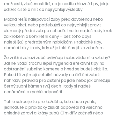
možností, zkušenosti lidí, co je nosili, a hlavně tipy, jak je
udržet čisté a mít co nejrychleji výsledky.
Možná řešíš nalepovací zuby před dovolenou nebo
velkou akcí, nebo potřebuješ co nejrychleji spravit
ulomený přední zub po nehodě. I na to najdeš rady krok
za krokem a konkrétní ceny – bez toho abys
naletěl(a) předraženým nabídkám. Praktické tipy,
domácí triky i rady, kdy už je fakt čas jít za zubařem.
Že vnitřní zdraví zubů ovlivňuje i sebevědomí a vztahy?
Jasně. Stačí trochu lepší hygiena a efektivní tipy na
odstranění zubního kamene a hned se budeš cítit líp.
Pokud tě zajímají detailní návody na čištění zubní
náhrady, pravidla pro čištění po jídle nebo jak omezuje
černý zubní kámen tvůj dech, i tady si najdeš
nenáročné a rychlé odpovědi.
Tahle sekce je tu pro každého, kdo chce rychle,
jednoduše a prakticky získat odpovědi na všechno
ohledně zdraví a krásy zubů. Čím dřív začneš něco