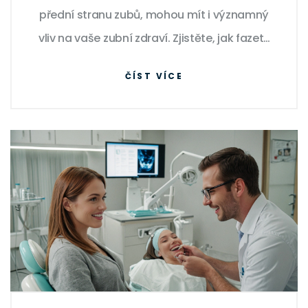
přední stranu zubů, mohou mít i významný
vliv na vaše zubní zdraví. Zjistěte, jak fazety
mohou řešit problémy jako skvrny,
ČÍST VÍCE
nerovnosti a opotřebené zuby, a jaké výhody
vám mohou přinést.