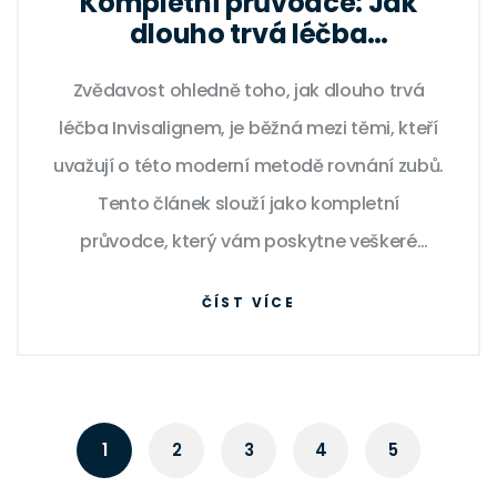
Kompletní průvodce: Jak
dlouho trvá léčba
Invisalignem a co očekávat
Zvědavost ohledně toho, jak dlouho trvá
léčba Invisalignem, je běžná mezi těmi, kteří
uvažují o této moderní metodě rovnání zubů.
Tento článek slouží jako kompletní
průvodce, který vám poskytne veškeré
informace o Invisalignu, od začátku procesu
ČÍST VÍCE
až po úplné dokončení léčby, včetně
užitečných tipů a zajímavých faktů.
1
2
3
4
5