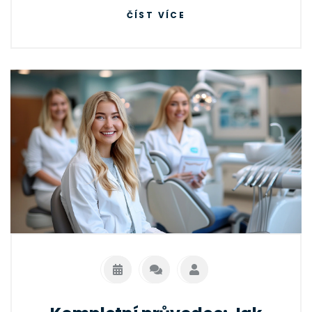
pečovat o zuby s fazetami a jaké kroky
ČÍST VÍCE
podniknout, aby byly vaše fazety v nejlepším
stavu. Představíme také nejnovější
doporučení odborníků a užitečné tipy pro
každodenní péči.