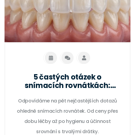
5 častých otázek o
snímacích rovnátkách:
komplexní průvodce ceny i
Odpovídáme na pět nejčastějších dotazů
účinnosti
ohledně snímacích rovnátek. Od ceny přes
dobu léčby až po hygienu a účinnost
srovnání s trvalými drátky.