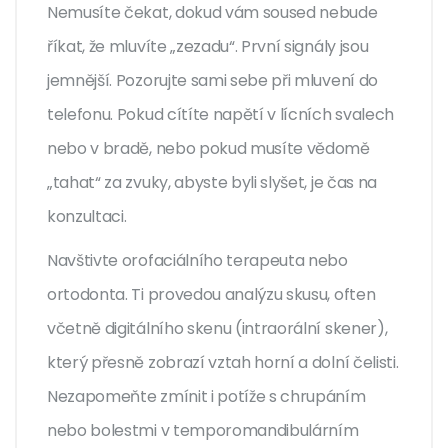
Nemusíte čekat, dokud vám soused nebude
říkat, že mluvíte „zezadu“. První signály jsou
jemnější. Pozorujte sami sebe při mluvení do
telefonu. Pokud cítíte napětí v lícních svalech
nebo v bradě, nebo pokud musíte vědomě
„tahat“ za zvuky, abyste byli slyšet, je čas na
konzultaci.
Navštivte orofaciálního terapeuta nebo
ortodonta. Ti provedou analýzu skusu, often
včetně digitálního skenu (intraorální skener),
který přesně zobrazí vztah horní a dolní čelisti.
Nezapomeňte zmínit i potíže s chrupáním
nebo bolestmi v temporomandibulárním