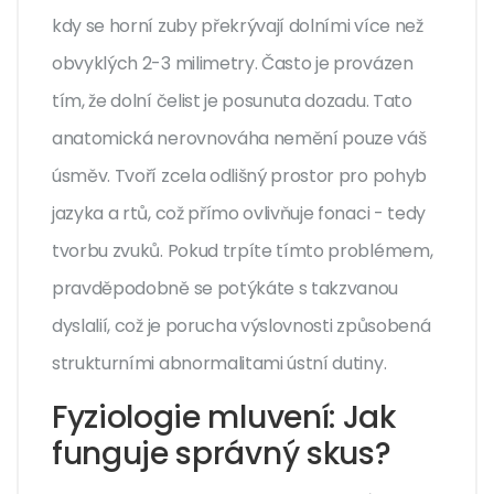
kdy se horní zuby překrývají dolními více než
obvyklých 2-3 milimetry. Často je provázen
tím, že dolní čelist je posunuta dozadu. Tato
anatomická nerovnováha nemění pouze váš
úsměv. Tvoří zcela odlišný prostor pro pohyb
jazyka a rtů, což přímo ovlivňuje fonaci - tedy
tvorbu zvuků. Pokud trpíte tímto problémem,
pravděpodobně se potýkáte s takzvanou
dyslalií, což je porucha výslovnosti způsobená
strukturními abnormalitami ústní dutiny.
Fyziologie mluvení: Jak
funguje správný skus?