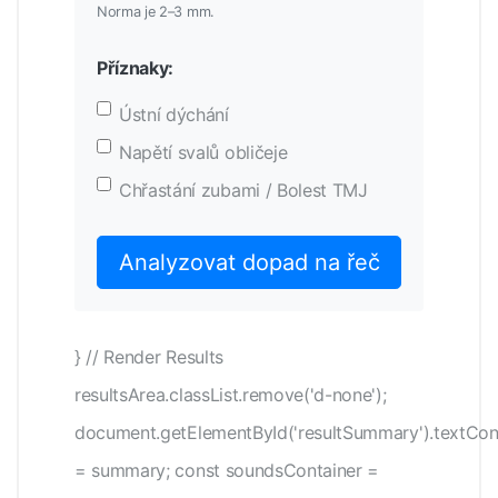
Norma je 2–3 mm.
Příznaky:
Ústní dýchání
Napětí svalů obličeje
Chřastání zubami / Bolest TMJ
Analyzovat dopad na řeč
} // Render Results
resultsArea.classList.remove('d-none');
document.getElementById('resultSummary').textCon
= summary; const soundsContainer =