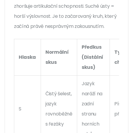
zhoršuje artikulační schopnosti. Suché ústy =
horší výslovnost. Je to začarovaný kruh, který
začíná právě nesprávným zakousnutím.
Předkus
Normální
Typick
Hlaska
(Distální
skus
chyba
skus)
Jazyk
Čistý šelest,
naráží na
jazyk
zadní
Pískavos
S
rovnoběžně
stranu
přechod
s řezáky
horních