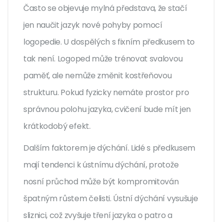
Často se objevuje mylná představa, že stačí
jen naučit jazyk nové pohyby pomocí
logopedie. U dospělých s fixním předkusem to
tak není. Logoped může trénovat svalovou
paměť, ale nemůže změnit kostřeňovou
strukturu. Pokud fyzicky nemáte prostor pro
správnou polohu jazyka, cvičení bude mít jen
krátkodobý efekt.
Dalším faktorem je dýchání. Lidé s předkusem
mají tendenci k ústnímu dýchání, protože
nosní průchod může být kompromitován
špatným růstem čelisti. Ústní dýchání vysušuje
sliznici, což zvyšuje tření jazyka o patro a