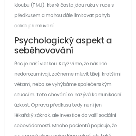
kloubu (TMJ), které často jdou ruku v ruce s
předkusem a mohou dále limitovat pohyb
čelisti při mluvení.
Psychologický aspekt a
seběhovování
Řeč je naší vizitkou. Když víme, že nás lidé
nedorozumívají, začneme mluvit tišeji, kratšími
větami, nebo se vyhýbáme společenským
situacím. Toto chování se nazývá komunikační
úzkost. Oprava předkusu tedy není jen
lékařský zákrok, ale investice do vaší sociální
sebevědomosti. Mnoho pacientů popisuje, že
po opravě skusu nejen lépe mluví, ale také