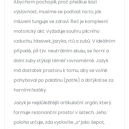
Abychom pochopili, proč předkus kazí
výslovnost, musíme se podívat na to, jak
mluvení funguje ve zdraví. Řeč je komplexní
motorický akt. Vyžaduje souhru plicního
vzduchu, hlasivek, jazyka, rtů a zubů. V ideálním
případě, při tzv. neutrálním skusu, se horní a
dolní zuby stýkají téměř rovnoměrně. Jazyk
má dostatek prostoru k tomu, aby se volně
pohyboval po palatinu (patře) a dotýkal se za
horními řezáky.
Jazyk
je
nejdůležitější artikulační orgán, který
formuje rezonanční prostor v ústech
. Jeho
poloha určuje, zda vyslovíte „s“ jako šepot,