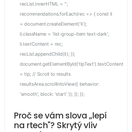
recList.innerHTML = '';
recommendations.forEach(rec => { const li
= document.createElement('li');
li.className = 'list-group-item text-dark';
li.textContent = rec;
recList.appendChild(li); });
document.getElementById('tipText').textContent
= tip; // Scroll to results
resultsArea.scrollIntoView({ behavior:
'smooth', block: 'start' }); }); });
Proč se vám slova „lepí
na rtech"? Skrytý vliv