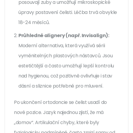
posouvají zuby a umožňují mikroskopické
úpravy postavení čelisti. Léčba trvá obvykle
18-24 měsíců.
Průhledné alignery (např. Invisalign):
Moderní alternativa, která využívá sérii
vyměnitelných plastových nástavců. Jsou
estetičtější a často umožňují lepší kontrolu
nad hygienou, což pozitivně ovlivňuje i stav
dásní a sliznice potřebné pro mluvení.
Po ukončení ortodoncie se čelist usadí do
nové pozice. Jazyk najednou zjistí, že má
„domov“. Artikulační chyby, které byly
fyziologicky podmíněné, často zmizí samy od