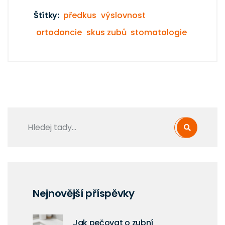
Štítky:
předkus
výslovnost
ortodoncie
skus zubů
stomatologie
Nejnovější příspěvky
Jak pečovat o zubní