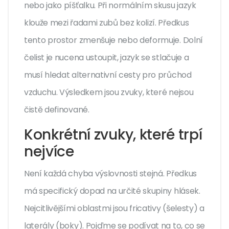
nebo jako píšťalku. Při normálním skusu jazyk
klouže mezi řadami zubů bez kolizí. Předkus
tento prostor zmenšuje nebo deformuje. Dolní
čelist je nucena ustoupit, jazyk se stlačuje a
musí hledat alternativní cesty pro průchod
vzduchu. Výsledkem jsou zvuky, které nejsou
čistě definované.
Konkrétní zvuky, které trpí
nejvíce
Není každá chyba výslovnosti stejná. Předkus
má specifický dopad na určité skupiny hlásek.
Nejcitlivějšími oblastmi jsou fricativy (šelesty) a
laterály (boky). Pojďme se podívat na to, co se