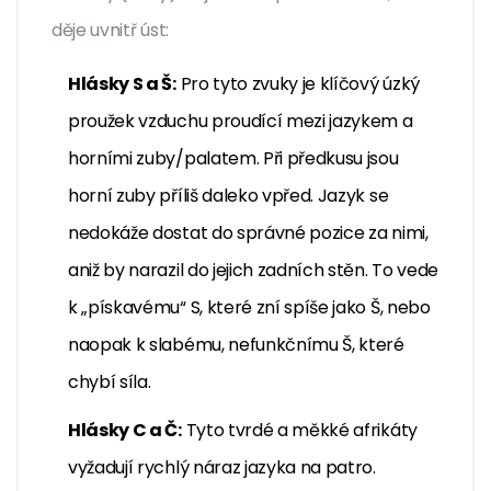
děje uvnitř úst:
Hlásky S a Š:
Pro tyto zvuky je klíčový úzký
proužek vzduchu proudící mezi jazykem a
horními zuby/palatem. Při předkusu jsou
horní zuby příliš daleko vpřed. Jazyk se
nedokáže dostat do správné pozice za nimi,
aniž by narazil do jejich zadních stěn. To vede
k „pískavému“ S, které zní spíše jako Š, nebo
naopak k slabému, nefunkčnímu Š, které
chybí síla.
Hlásky C a Č:
Tyto tvrdé a měkké afrikáty
vyžadují rychlý náraz jazyka na patro.