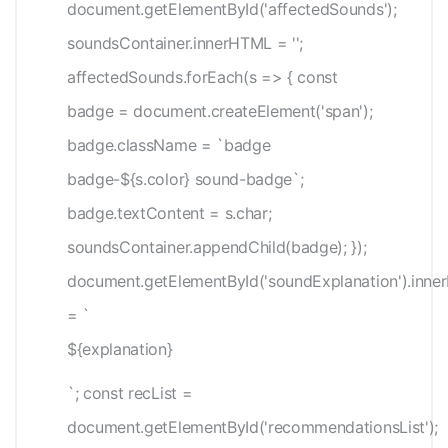
document.getElementById('affectedSounds');
soundsContainer.innerHTML = '';
affectedSounds.forEach(s => { const
badge = document.createElement('span');
badge.className = `badge
badge-${s.color} sound-badge`;
badge.textContent = s.char;
soundsContainer.appendChild(badge); });
document.getElementById('soundExplanation').inn
= `
${explanation}
`; const recList =
document.getElementById('recommendationsList');