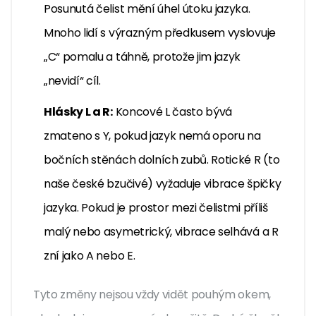
Posunutá čelist mění úhel útoku jazyka.
Mnoho lidí s výrazným předkusem vyslovuje
„C“ pomalu a táhně, protože jim jazyk
„nevidí“ cíl.
Hlásky L a R:
Koncové L často bývá
zmateno s Y, pokud jazyk nemá oporu na
bočních stěnách dolních zubů. Rotické R (to
naše české bzučivé) vyžaduje vibrace špičky
jazyka. Pokud je prostor mezi čelistmi příliš
malý nebo asymetrický, vibrace selhává a R
zní jako A nebo E.
Tyto změny nejsou vždy vidět pouhým okem,