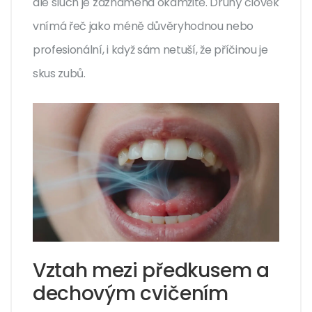
ale sluch je zaznamená okamžitě. Druhý člověk
vnímá řeč jako méně důvěryhodnou nebo
profesionální, i když sám netuší, že příčinou je
skus zubů.
Vztah mezi předkusem a
dechovým cvičením