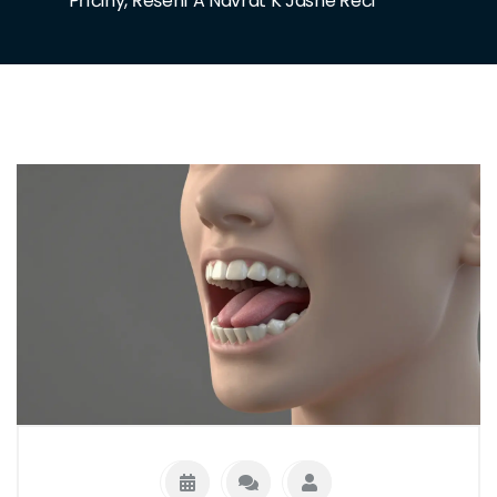
Příčiny, Řešení A Návrat K Jasné Řeči