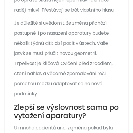
raději mluví. Přestávají se bát vlastního hlasu.
Je důležité si uvědomit, že změna přichází
postupně. I po nasazení aparatury budete
několik týdnů citit cizí pocit v ústech. Vaše
jazyk se musí přiučit novou geometrii.
Trpělivost je klíčová. Cvičení před zrcadlem,
čtení nahlas a vědomé zpomalování řeči
pomohou mozku adaptovat se na nové
podmínky.
Zlepší se výslovnost sama po
vytažení aparatury?
U mnoha pacientů ano, zejména pokud byla