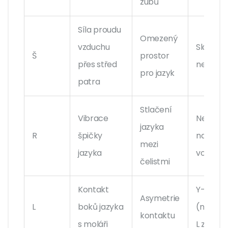
zubů
Síla proudu
Omezený
vzduchu
Slabý zv
Š
prostor
přes střed
nepřesn
pro jazyk
patra
Stlačení
Vibrace
Nevibra
jazyka
R
špičky
nahrazo
mezi
jazyka
vokály
čelistmi
Kontakt
Y-ismus
Asymetrie
L
boků jazyka
(nahraz
kontaktu
s moláři
L za Y)