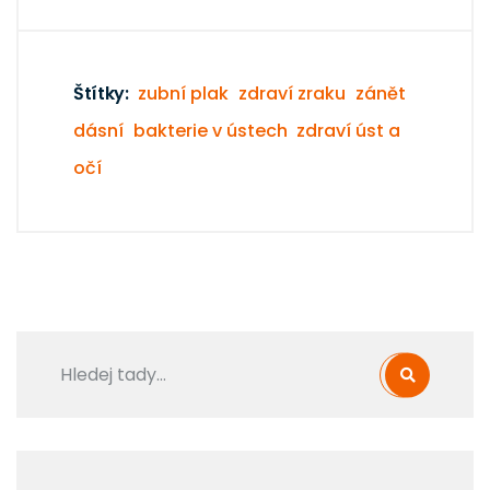
Štítky:
zubní plak
zdraví zraku
zánět
dásní
bakterie v ústech
zdraví úst a
očí