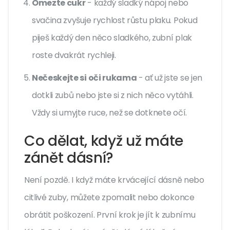
Omezte cukr
- každý sladký nápoj nebo
svačina zvyšuje rychlost růstu plaku. Pokud
piješ každý den něco sladkého, zubní plak
roste dvakrát rychleji.
Nečeskejte si oči rukama
- ať už jste se jen
dotkli zubů nebo jste si z nich něco vytáhli.
Vždy si umyjte ruce, než se dotknete očí.
Co dělat, když už máte
zánět dásní?
Není pozdě. I když máte krvácející dásně nebo
citlivé zuby, můžete zpomalit nebo dokonce
obrátit poškození. První krok je jít k zubnímu