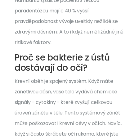
Hamburku zjistili, že pacienti s těžkou
paradentózou mají o 40 % vyšší
pravděpodobnost vývoje uveitidy než lidé se
zdravými dásněmi. A to i když neměli žádné jiné
rizikové faktory.
Proč se bakterie z ústů
dostávají do očí?
Krevní oběh je spojený systém. Když máte
zánětlivou dásň, vaše tělo vydává chemické
signály - cytokiny - které zvyšují celkovou
úroveň zánětu v těle. Tento systémový zánět
může poškozovat i krevní cévy v očích. Navíc,
když si často škrábete oči rukama, které jste