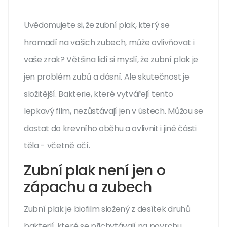
Uvědomujete si, že zubní plak, který se
hromadí na vašich zubech, může ovlivňovat i
vaše zrak? Většina lidí si myslí, že zubní plak je
jen problém zubů a dásní. Ale skutečnost je
složitější. Bakterie, které vytvářejí tento
lepkavý film, nezůstávají jen v ústech. Můžou se
dostat do krevního oběhu a ovlivnit i jiné části
těla - včetně očí.
Zubní plak není jen o
zápachu a zubech
Zubní plak je biofilm složený z desítek druhů
bakterií, které se přichytávají na povrchu