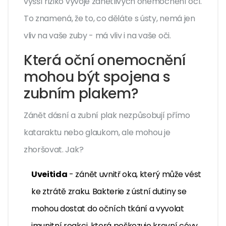
vyšší riziko vývoje zánětlivých onemocnění očí.
To znamená, že to, co děláte s ústy, nemá jen
vliv na vaše zuby - má vliv i na vaše oči.
Která oční onemocnění
mohou být spojena s
zubním plakem?
Zánět dásní a zubní plak nezpůsobují přímo
kataraktu nebo glaukom, ale mohou je
zhoršovat. Jak?
Uveitida
- zánět uvnitř oka, který může vést
ke ztrátě zraku. Bakterie z ústní dutiny se
mohou dostat do očních tkání a vyvolat
imunitní reakci, která poškozuje krevní cévy