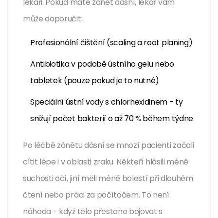
lékaři. Pokud máte zánět dásní, lékař vám
může doporučit:
Profesionální čištění (scaling a root planing)
Antibiotika v podobě ústního gelu nebo
tabletek (pouze pokud je to nutné)
Speciální ústní vody s chlorhexidinem - ty
snižují počet bakterií o až 70 % během týdne
Po léčbě zánětu dásní se mnozí pacienti začali
cítit lépe i v oblasti zraku. Někteří hlásili méně
suchosti očí, jiní měli méně bolestí při dlouhém
čtení nebo práci za počítačem. To není
náhoda - když tělo přestane bojovat s