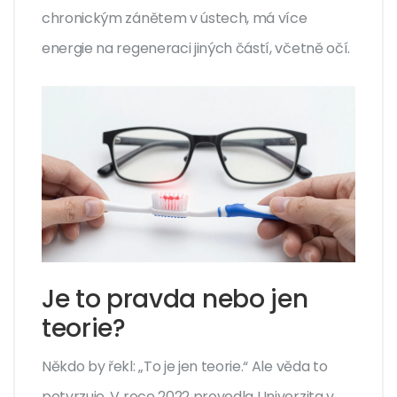
chronickým zánětem v ústech, má více
energie na regeneraci jiných částí, včetně očí.
Je to pravda nebo jen
teorie?
Někdo by řekl: „To je jen teorie.“ Ale věda to
potvrzuje. V roce 2022 provedla Univerzita v