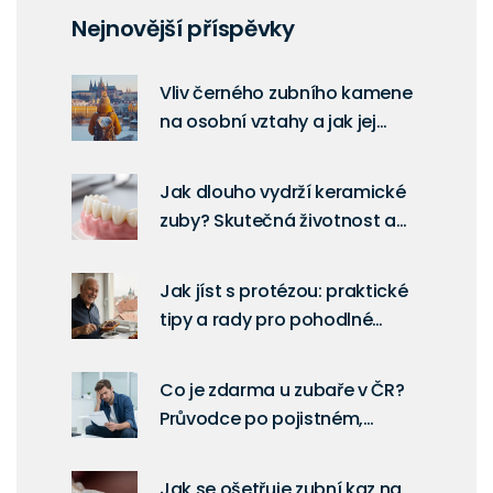
Nejnovější příspěvky
Vliv černého zubního kamene
na osobní vztahy a jak jej
odstranit
Jak dlouho vydrží keramické
zuby? Skutečná životnost a
tipy pro péči
Jak jíst s protézou: praktické
tipy a rady pro pohodlné
žvýkání
Co je zdarma u zubaře v ČR?
Průvodce po pojistném,
broušení zubů a zákrocích
Jak se ošetřuje zubní kaz na