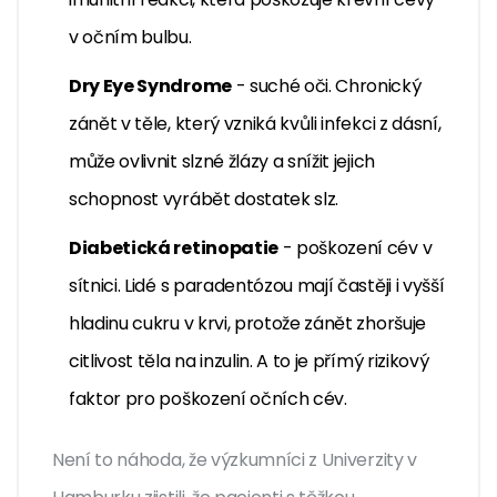
v očním bulbu.
Dry Eye Syndrome
- suché oči. Chronický
zánět v těle, který vzniká kvůli infekci z dásní,
může ovlivnit slzné žlázy a snížit jejich
schopnost vyrábět dostatek slz.
Diabetická retinopatie
- poškození cév v
sítnici. Lidé s paradentózou mají častěji i vyšší
hladinu cukru v krvi, protože zánět zhoršuje
citlivost těla na inzulin. A to je přímý rizikový
faktor pro poškození očních cév.
Není to náhoda, že výzkumníci z Univerzity v