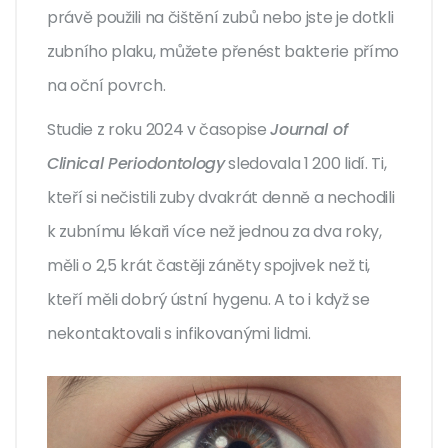
právě použili na čištění zubů nebo jste je dotkli
zubního plaku, můžete přenést bakterie přímo
na oční povrch.
Studie z roku 2024 v časopise
Journal of
Clinical Periodontology
sledovala 1 200 lidí. Ti,
kteří si nečistili zuby dvakrát denně a nechodili
k zubnímu lékaři více než jednou za dva roky,
měli o 2,5 krát častěji záněty spojivek než ti,
kteří měli dobrý ústní hygenu. A to i když se
nekontaktovali s infikovanými lidmi.