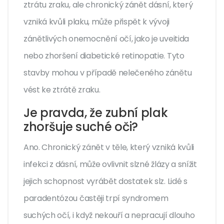
ztrátu zraku, ale chronický zánět dásní, který
vzniká kvůli plaku, může přispět k vývoji
zánětlivých onemocnění očí, jako je uveitida
nebo zhoršení diabetické retinopatie. Tyto
stavby mohou v případě nelečeného zánětu
vést ke ztrátě zraku.
Je pravda, že zubní plak
zhoršuje suché oči?
Ano. Chronický zánět v těle, který vzniká kvůli
infekci z dásní, může ovlivnit slzné žlázy a snížit
jejich schopnost vyrábět dostatek slz. Lidé s
paradentózou častěji trpí syndromem
suchých očí, i když nekouří a nepracují dlouho