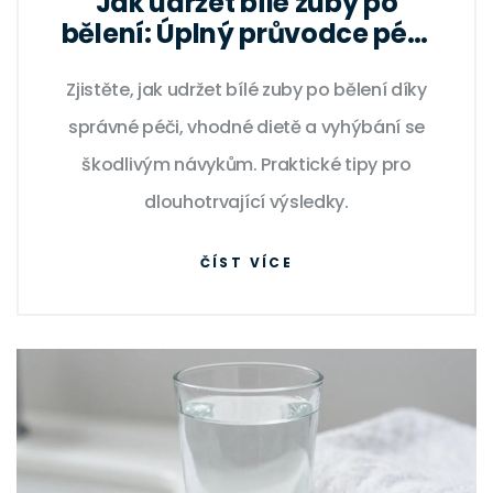
Jak udržet bílé zuby po
bělení: Úplný průvodce péčí
a prevencí
Zjistěte, jak udržet bílé zuby po bělení díky
správné péči, vhodné dietě a vyhýbání se
škodlivým návykům. Praktické tipy pro
dlouhotrvající výsledky.
ČÍST VÍCE