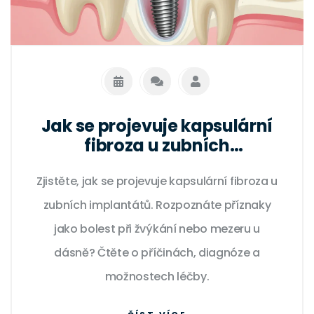
Jak se projevuje kapsulární
fibroza u zubních
implantátů: Příznaky a
Zjistěte, jak se projevuje kapsulární fibroza u
řešení
zubních implantátů. Rozpoznáte příznaky
jako bolest při žvýkání nebo mezeru u
dásně? Čtěte o příčinách, diagnóze a
možnostech léčby.