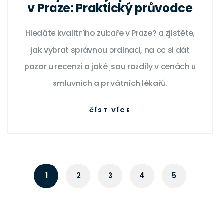
v Praze: Praktický průvodce
Hledáte kvalitního zubaře v Praze? a zjistěte,
jak vybrat správnou ordinaci, na co si dát
pozor u recenzí a jaké jsou rozdíly v cenách u
smluvních a privátních lékařů.
ČÍST VÍCE
1
2
3
4
5