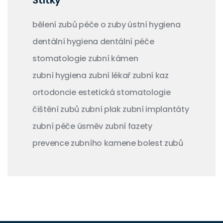
Štítky
bělení zubů
péče o zuby
ústní hygiena
dentální hygiena
dentální péče
stomatologie
zubní kámen
zubní hygiena
zubní lékař
zubní kaz
ortodoncie
estetická stomatologie
čištění zubů
zubní plak
zubní implantáty
zubní péče
úsměv
zubní fazety
prevence zubního kamene
bolest zubů