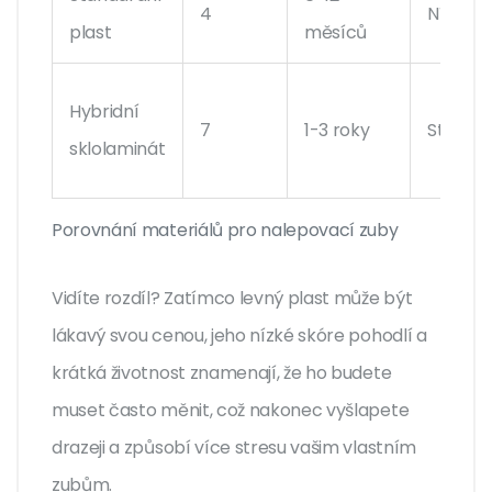
4
Nízká
plast
měsíců
Hybridní
7
1-3 roky
Střední
sklolaminát
Porovnání materiálů pro nalepovací zuby
Vidíte rozdíl? Zatímco levný plast může být
lákavý svou cenou, jeho nízké skóre pohodlí a
krátká životnost znamenají, že ho budete
muset často měnit, což nakonec vyšlapete
drazeji a způsobí více stresu vašim vlastním
zubům.