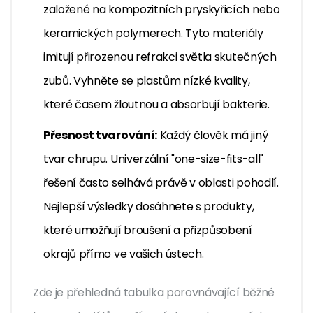
založené na kompozitních pryskyřicích nebo
keramických polymerech. Tyto materiály
imitují přirozenou refrakci světla skutečných
zubů. Vyhněte se plastům nízké kvality,
které časem žloutnou a absorbují bakterie.
Přesnost tvarování:
Každý člověk má jiný
tvar chrupu. Univerzální "one-size-fits-all"
řešení často selhává právě v oblasti pohodlí.
Nejlepší výsledky dosáhnete s produkty,
které umožňují broušení a přizpůsobení
okrajů přímo ve vašich ústech.
Zde je přehledná tabulka porovnávající běžné