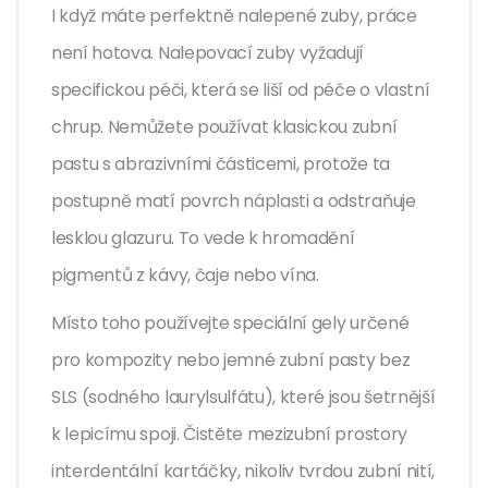
I když máte perfektně nalepené zuby, práce
není hotova. Nalepovací zuby vyžadují
specifickou péči, která se liší od péče o vlastní
chrup. Nemůžete používat klasickou zubní
pastu s abrazivními částicemi, protože ta
postupně matí povrch náplasti a odstraňuje
lesklou glazuru. To vede k hromadění
pigmentů z kávy, čaje nebo vína.
Místo toho používejte speciální gely určené
pro kompozity nebo jemné zubní pasty bez
SLS (sodného laurylsulfátu), které jsou šetrnější
k lepicímu spoji. Čistěte mezizubní prostory
interdentální kartáčky, nikoliv tvrdou zubní nití,