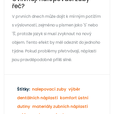
řeč?
V prvních dnech může dojít k mírným potížím
s výslovností, zejména u písmen jako 'S' nebo
'Š', protože jazyk si musí zvyknout na nový
objem. Tento efekt by měl odeznit do jednoho
týdne. Pokud problémy přetrvávají, náplasti
jsou pravděpodobně příliš silné.
Štítky:
nalepovací zuby
výběr
dentálních náplastí
komfort ústní
dutiny
materiály zubních náplastí