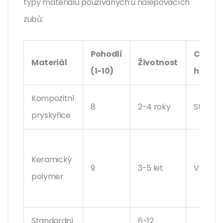
typy materiálů používaných u nalepovacích
zubů:
Pohodlí
Cenov
Materiál
Životnost
(1-10)
hladin
Kompozitní
8
2-4 roky
Střední
pryskyřice
Keramický
9
3-5 let
Vysoká
polymer
Standardní
6-12