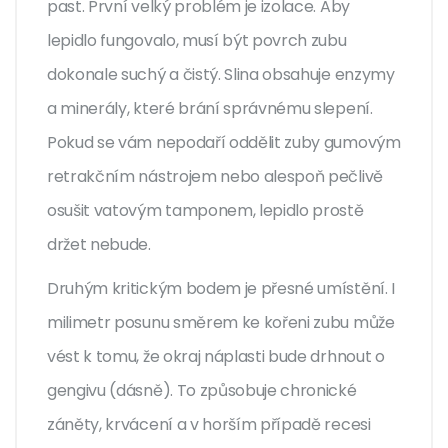
past. První velký problém je izolace. Aby
lepidlo fungovalo, musí být povrch zubu
dokonale suchý a čistý. Slina obsahuje enzymy
a minerály, které brání správnému slepení.
Pokud se vám nepodaří oddělit zuby gumovým
retrakčním nástrojem nebo alespoň pečlivě
osušit vatovým tamponem, lepidlo prostě
držet nebude.
Druhým kritickým bodem je přesné umístění. I
milimetr posunu směrem ke kořeni zubu může
vést k tomu, že okraj náplasti bude drhnout o
gengivu (dásně). To způsobuje chronické
záněty, krvácení a v horším případě recesi