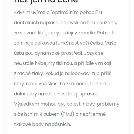
Když mluvíme o "optimálním pohodlí" u
dentálních náplastí, nemyslíme tím pouze to,
že se vám líbí, jak vypadají v zrcadle. Pohodlí
zahrnuje celkovou funkčnost vaší čelisti. Vaše
ústa jsou dynamické prostředí. Jazyk se
neustále hýbe, rty tisknou, a při jídle vznikají
značné tlaky. Pokud je nalepovací zub příliš
silný, mění váš skus. To znamená, že horní a
dolní zuby na sebe nestřídají správně.
Výsledkem mohou být bolesti hlavy, problémy
s čelistním kloubem (TMJ) a nepříjemné
tlakové body na dásních.