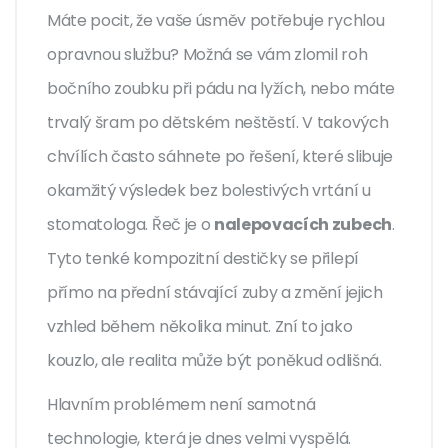
Máte pocit, že vaše úsměv potřebuje rychlou
opravnou službu? Možná se vám zlomil roh
bočního zoubku při pádu na lyžích, nebo máte
trvalý šram po dětském neštěstí. V takových
chvílích často sáhnete po řešení, které slibuje
okamžitý výsledek bez bolestivých vrtání u
stomatologa. Řeč je o
nalepovacích zubech
.
Tyto tenké kompozitní destičky se přilepí
přímo na přední stávající zuby a změní jejich
vzhled během několika minut. Zní to jako
kouzlo, ale realita může být poněkud odlišná.
Hlavním problémem není samotná
technologie, která je dnes velmi vyspělá.