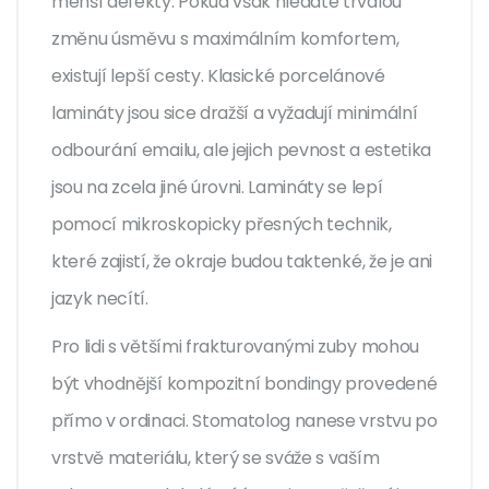
menší defekty. Pokud však hledáte trvalou
změnu úsměvu s maximálním komfortem,
existují lepší cesty. Klasické
porcelánové
lamináty
jsou sice dražší a vyžadují minimální
odbourání emailu, ale jejich pevnost a estetika
jsou na zcela jiné úrovni. Lamináty se lepí
pomocí mikroskopicky přesných technik,
které zajistí, že okraje budou taktenké, že je ani
jazyk necítí.
Pro lidi s většími frakturovanými zuby mohou
být vhodnější
kompozitní bondingy
provedené
přímo v ordinaci. Stomatolog nanese vrstvu po
vrstvě materiálu, který se sváže s vaším