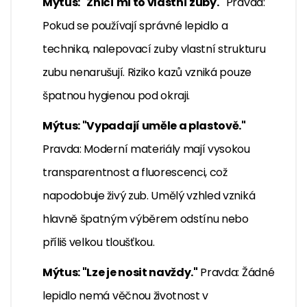
Mýtus: "Zničí mi to vlastní zuby."
Pravda:
Pokud se používají správné lepidlo a
technika, nalepovací zuby vlastní strukturu
zubu nenarušují. Riziko kazů vzniká pouze
špatnou hygienou pod okraji.
Mýtus: "Vypadají uměle a plastově."
Pravda: Moderní materiály mají vysokou
transparentnost a fluorescenci, což
napodobuje živý zub. Umělý vzhled vzniká
hlavně špatným výběrem odstínu nebo
příliš velkou tloušťkou.
Mýtus: "Lze je nosit navždy."
Pravda: Žádné
lepidlo nemá věčnou životnost v