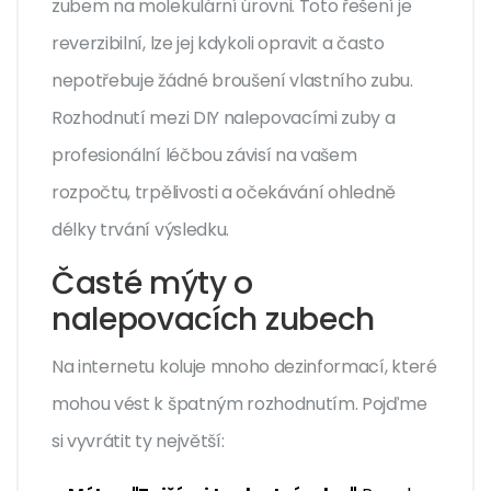
zubem na molekulární úrovni. Toto řešení je
reverzibilní, lze jej kdykoli opravit a často
nepotřebuje žádné broušení vlastního zubu.
Rozhodnutí mezi DIY nalepovacími zuby a
profesionální léčbou závisí na vašem
rozpočtu, trpělivosti a očekávání ohledně
délky trvání výsledku.
Časté mýty o
nalepovacích zubech
Na internetu koluje mnoho dezinformací, které
mohou vést k špatným rozhodnutím. Pojďme
si vyvrátit ty největší: