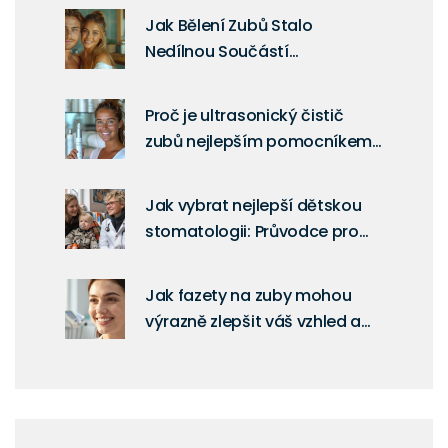
vyrůstání
Jak Bělení Zubů Stalo
Nedílnou Součástí
Každodenní Péče o Ústní
Hygienu
Proč je ultrasonický čistič
zubů nejlepším pomocníkem
pro vaše zuby
Jak vybrat nejlepší dětskou
stomatologii: Průvodce pro
rodiče
Jak fazety na zuby mohou
výrazně zlepšit váš vzhled a
sebevědomí?