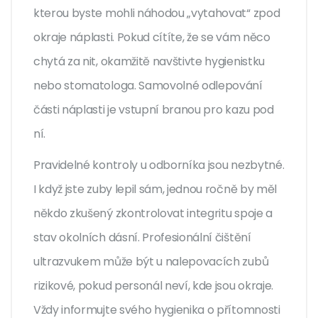
kterou byste mohli náhodou „vytahovat“ zpod
okraje náplasti. Pokud cítíte, že se vám něco
chytá za nit, okamžitě navštivte hygienistku
nebo stomatologa. Samovolné odlepování
části náplasti je vstupní branou pro kazu pod
ní.
Pravidelné kontroly u odborníka jsou nezbytné.
I když jste zuby lepil sám, jednou ročně by měl
někdo zkušený zkontrolovat integritu spoje a
stav okolních dásní. Profesionální čištění
ultrazvukem může být u nalepovacích zubů
rizikové, pokud personál neví, kde jsou okraje.
Vždy informujte svého hygienika o přítomnosti