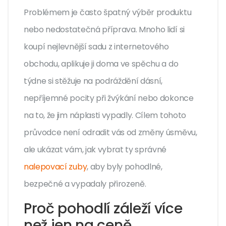
Problémem je často špatný výběr produktu
nebo nedostatečná příprava. Mnoho lidí si
koupí nejlevnější sadu z internetového
obchodu, aplikuje ji doma ve spěchu a do
týdne si stěžuje na podráždění dásní,
nepříjemné pocity při žvýkání nebo dokonce
na to, že jim náplasti vypadly. Cílem tohoto
průvodce není odradit vás od změny úsměvu,
ale ukázat vám, jak vybrat ty správné
nalepovací zuby
, aby byly pohodlné,
bezpečné a vypadaly přirozeně.
Proč pohodlí záleží více
než jen na ceně