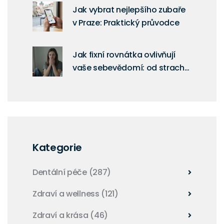
Jak vybrat nejlepšího zubaře
v Praze: Praktický průvodce
Jak fixní rovnátka ovlivňují
vaše sebevědomí: od strachu
k sebedůvěře
Kategorie
Dentální péče
(287)
Zdraví a wellness
(121)
Zdraví a krása
(46)