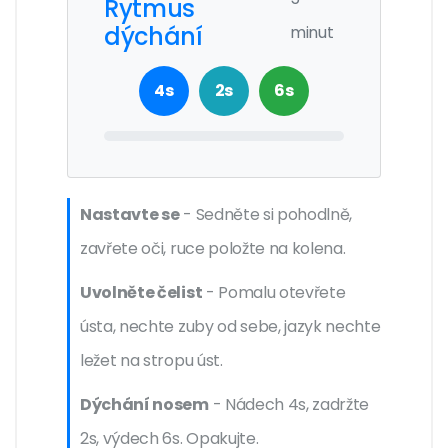
Rytmus
dýchání
minut
4s
2s
6s
Nastavte se
- Sedněte si pohodlně,
zavřete oči, ruce položte na kolena.
Uvolněte čelist
- Pomalu otevřete
ústa, nechte zuby od sebe, jazyk nechte
ležet na stropu úst.
Dýchání nosem
- Nádech 4s, zadržte
2s, výdech 6s. Opakujte.