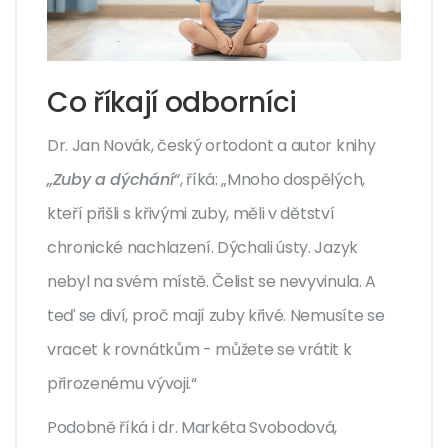
Co říkají odborníci
Dr. Jan Novák, český ortodont a autor knihy
„Zuby a dýchání“
, říká: „Mnoho dospělých,
kteří přišli s křivými zuby, měli v dětství
chronické nachlazení. Dýchali ústy. Jazyk
nebyl na svém místě. Čelist se nevyvinula. A
teď se diví, proč mají zuby křivé. Nemusíte se
vracet k rovnátkům - můžete se vrátit k
přirozenému vývoji.“
Podobně říká i dr. Markéta Svobodová,