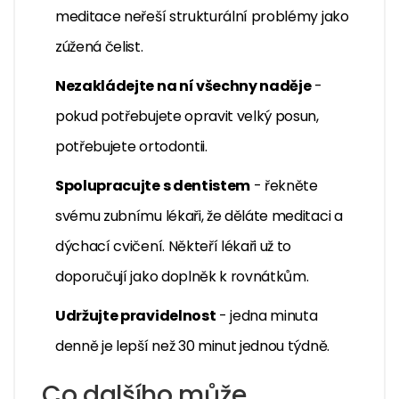
meditace neřeší strukturální problémy jako
zúžená čelist.
Nezakládejte na ní všechny naděje
-
pokud potřebujete opravit velký posun,
potřebujete ortodontii.
Spolupracujte s dentistem
- řekněte
svému zubnímu lékaři, že děláte meditaci a
dýchací cvičení. Někteří lékaři už to
doporučují jako doplněk k rovnátkům.
Udržujte pravidelnost
- jedna minuta
denně je lepší než 30 minut jednou týdně.
Co dalšího může