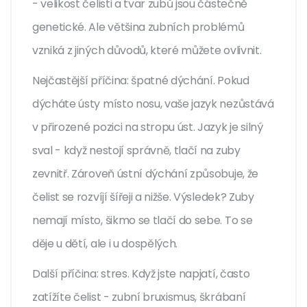
- velikost čelisti a tvar zubů jsou částečně
genetické. Ale většina zubních problémů
vzniká z jiných důvodů, které můžete ovlivnit.
Nejčastější příčina: špatné dýchání. Pokud
dýcháte ústy místo nosu, vaše jazyk nezůstává
v přirozené pozici na stropu úst. Jazyk je silný
sval - když nestojí správně, tlačí na zuby
zevnitř. Zároveň ústní dýchání způsobuje, že
čelist se rozvíjí šířeji a nižše. Výsledek? Zuby
nemají místo, šikmo se tlačí do sebe. To se
děje u dětí, ale i u dospělých.
Další příčina: stres. Když jste napjatí, často
zatížíte čelist - zubní bruxismus, škrábaní