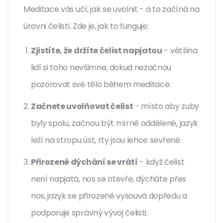
Meditace vás učí, jak se uvolnit - a to začíná na
úrovni čelisti. Zde je, jak to funguje:
Zjistíte, že držíte čelist napjatou
- většina
lidí si toho nevšimne, dokud nezačnou
pozorovat své tělo během meditace.
Začnete uvolňovat čelist
- místo aby zuby
byly spolu, začnou být mírně oddělené, jazyk
leží na stropu úst, rty jsou lehce sevřené.
Přirozené dýchání se vrátí
- když čelist
není napjatá, nos se otevře, dýcháte přes
nos, jazyk se přirozeně vysouvá dopředu a
podporuje správný vývoj čelisti.