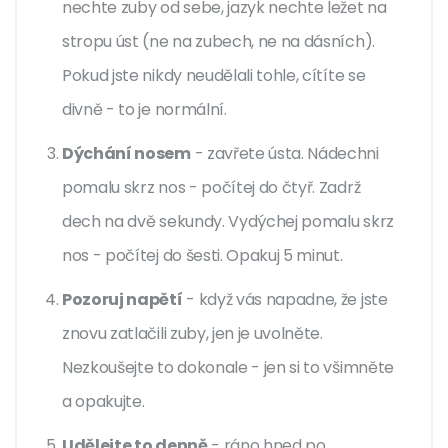
nechte zuby od sebe, jazyk nechte ležet na
stropu úst (ne na zubech, ne na dásních).
Pokud jste nikdy neudělali tohle, cítíte se
divně - to je normální.
Dýchání nosem
- zavřete ústa. Nádechni
pomalu skrz nos - počítej do čtyř. Zadrž
dech na dvě sekundy. Vydýchej pomalu skrz
nos - počítej do šesti. Opakuj 5 minut.
Pozoruj napětí
- když vás napadne, že jste
znovu zatlačili zuby, jen je uvolněte.
Nezkoušejte to dokonale - jen si to všimněte
a opakujte.
Udělejte to denně
- ráno hned po