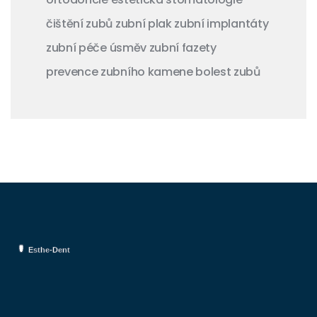
čištění zubů
zubní plak
zubní implantáty
zubní péče
úsměv
zubní fazety
prevence zubního kamene
bolest zubů