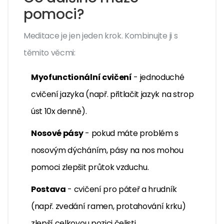
pomoci?
Meditace je jen jeden krok. Kombinujte ji s
těmito věcmi:
Myofunctionální cvičení
- jednoduché
cvičení jazyka (např. přitlačit jazyk na strop
úst 10x denně).
Nosové pásy
- pokud máte problém s
nosovým dýcháním, pásy na nos mohou
pomoci zlepšit průtok vzduchu.
Postava
- cvičení pro páteř a hrudník
(např. zvedání ramen, protahování krku)
zlepší celkovou pozici čelisti.