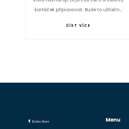
kartáček připravovat. Bude to užitečné
pochopení jak pro rodiče, tak pro ty,
ČÍST VÍCE
kdo se jen chtějí lépe orientovat v
oblasti zubní péče. Pokud jste tedy
pořád zmateni z toho, jak by měly
vypadat dásně během tohoto
důležitého období, pojďme na to
společně mrknout.
Menu