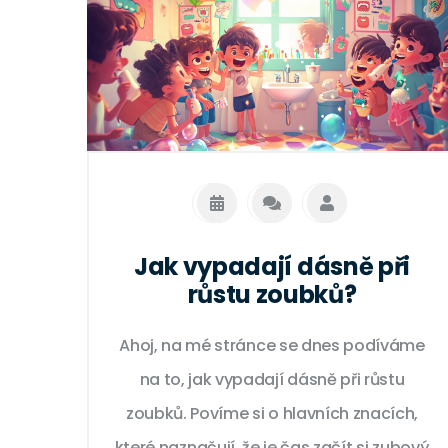
Jak vypadají dásně při
růstu zoubků?
Ahoj, na mé stránce se dnes podíváme
na to, jak vypadají dásně při růstu
zoubků. Povíme si o hlavních znacích,
které naznačují, že je čas začít si zubový