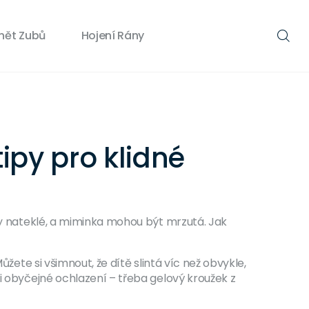
nět Zubů
Hojení Rány
ipy pro klidné
kdy nateklé, a miminka mohou být mrzutá. Jak
žete si všimnout, že dítě slintá víc než obvykle,
 i obyčejné ochlazení – třeba gelový kroužek z