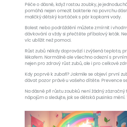
Péče o dásně, když rostou zoubky, je jednoduc
pomáhá nejen omezit bakterie na povrchu dásní, a
maličký dětský kartáček s pár kapkami vody.
Bolest nebo podráždění můžete zmírnit i vhodným
dávkování a vždy si přečtěte příbalový leták. N
víc ublížit než pomoci.
Růst zubů někdy doprovází i zvýšená teplota, pr
lékařem. Normálně ale všechno odezní s prvním 
nejen pro zdravý růst zubů, ale i pro celkové zdra
Kdy poprvé k zubaři? Jakmile se objeví první zu
dávat pozor právě u vašeho dítěte. Prevence se
Na dásně při růstu zoubků není žádný zázračný t
nápojům a sledujte, jak se dětská pusinka mění. 