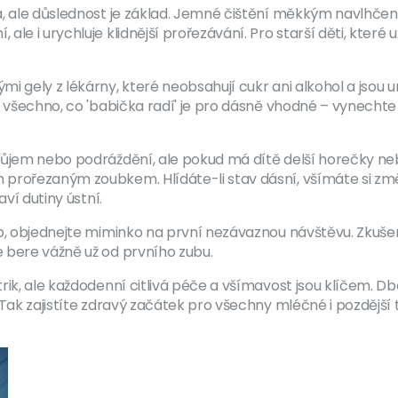
há, ale důslednost je základ. Jemné čištění měkkým navlh
le i urychluje klidnější prořezávání. Pro starší děti, které
i gely z lékárny, které neobsahují cukr ani alkohol a jsou 
e všechno, co 'babička radí' je pro dásně vhodné – vynecht
ůjem nebo podráždění, ale pokud má dítě delší horečky nebo 
prořezaným zoubkem. Hlídáte-li stav dásní, všímáte si změ
ví dutiny ústní.
b, objednejte miminko na první nezávaznou návštěvu. Zkušen
 bere vážně už od prvního zubu.
rik, ale každodenní citlivá péče a všímavost jsou klíčem. D
Tak zajistíte zdravý začátek pro všechny mléčné i pozdější 