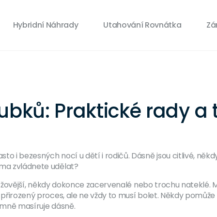
Hybridní Náhrady
Utahování Rovnátka
Zá
ubků: Praktické rady a t
to i bezesných nocí u dětí i rodičů. Dásně jsou citlivé, ně
oma zvládnete udělat?
, růžovější, někdy dokonce zacervenalé nebo trochu nateklé. Mů
o přirozený proces, ale ne vždy to musí bolet. Někdy pomůže
jemně masíruje dásně.