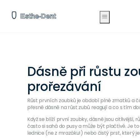
Dásně při růstu zo
prořezávání
Růst prvních zoubků je období plné zmatků a čas
přesně dásně na růst zubů reagují a co s tím d
Když se blíží první zoubky, dásně jsou citlivější
často si sahá do pusy a může být plačtivé. Je t
lednice (ne z mrazáku!) nebo čistý prst, který 