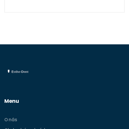
vyrábějí.
Menu
O nás