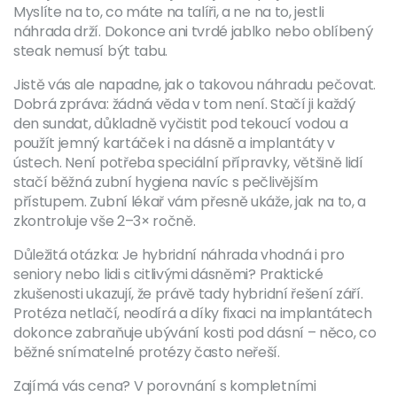
Myslíte na to, co máte na talíři, a ne na to, jestli
náhrada drží. Dokonce ani tvrdé jablko nebo oblíbený
steak nemusí být tabu.
Jistě vás ale napadne, jak o takovou náhradu pečovat.
Dobrá zpráva: žádná věda v tom není. Stačí ji každý
den sundat, důkladně vyčistit pod tekoucí vodou a
použít jemný kartáček i na dásně a implantáty v
ústech. Není potřeba speciální přípravky, většině lidí
stačí běžná zubní hygiena navíc s pečlivějším
přístupem. Zubní lékař vám přesně ukáže, jak na to, a
zkontroluje vše 2–3× ročně.
Důležitá otázka: Je hybridní náhrada vhodná i pro
seniory nebo lidi s citlivými dásněmi? Praktické
zkušenosti ukazují, že právě tady hybridní řešení září.
Protéza netlačí, neodírá a díky fixaci na implantátech
dokonce zabraňuje ubývání kosti pod dásní – něco, co
běžné snímatelné protézy často neřeší.
Zajímá vás cena? V porovnání s kompletními