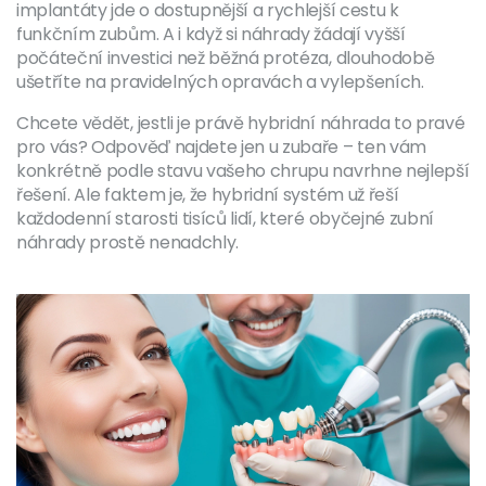
implantáty jde o dostupnější a rychlejší cestu k
funkčním zubům. A i když si náhrady žádají vyšší
počáteční investici než běžná protéza, dlouhodobě
ušetříte na pravidelných opravách a vylepšeních.
Chcete vědět, jestli je právě hybridní náhrada to pravé
pro vás? Odpověď najdete jen u zubaře – ten vám
konkrétně podle stavu vašeho chrupu navrhne nejlepší
řešení. Ale faktem je, že hybridní systém už řeší
každodenní starosti tisíců lidí, které obyčejné zubní
náhrady prostě nenadchly.