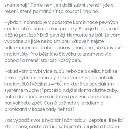
znamenají? Tohle není jen další zubní trend – jde o
řešení, které pomáhá žít (a kousat) naplno.
Hybridní náhrada je v podstatě kombinace pevných
implantátů a snímatelné protézy. Proč je to lepší než
běžná protéza? Drží pevněji. Nemusíte se bát, že vám
vypadne při jídle nebo smíchu. Zároveň nejste
odkázaní jen na drahé a časově náročné „šroubovací“
implantáty. Pro běžného člověka to znamená víc
pohodlí a menší starosti každý den.
Pokud vám chybí více zubů nebo celá čelist, hodí se
právě hybridní náhrady. Lékař vám zavede několik
implantátů (většinou 4–6), na které se speciálním
systémem uchytí protéza. Když si doma čistíte zuby,
náhradu jednoduše sundáte a pak zase bezpečně
nacvaknete zpět. Černé scénáře s lepidlem a
protézami v kapse tady nehrozí.
Jak vypadá život s hybridní náhradou? Zeptáte-li se lidí,
kteří ji nosí, často zmiňují sebejistotu při jídle a hovoru.