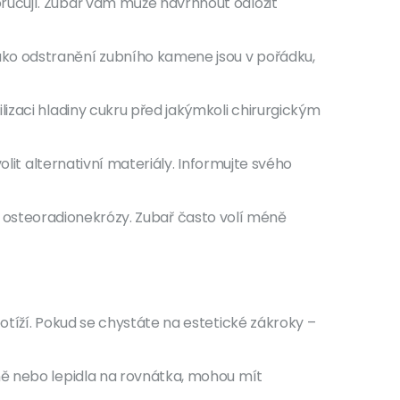
ručují. Zubař vám může navrhnout odložit
jako odstranění zubního kamene jsou v pořádku,
izaci hladiny cukru před jakýmkoli chirurgickým
olit alternativní materiály. Informujte svého
ziko osteoradionekrózy. Zubař často volí méně
otíží. Pokud se chystáte na estetické zákroky –
ně nebo lepidla na rovnátka, mohou mít