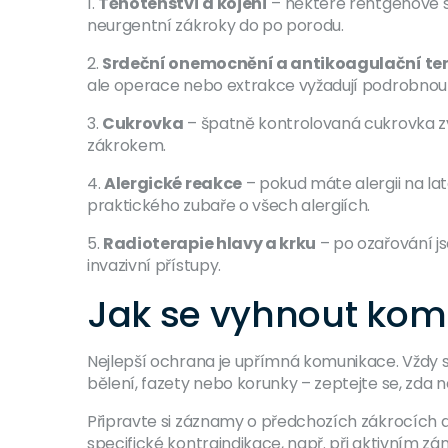
1.
Těhotenství a kojení
– některé rentgenové s
neurgentní zákroky do po porodu.
2.
Srdeční onemocnění a antikoagulační te
ale operace nebo extrakce vyžadují podrobnou
3.
Cukrovka
– špatně kontrolovaná cukrovka zvy
zákrokem.
4.
Alergické reakce
– pokud máte alergii na lat
praktického zubaře o všech alergiích.
5.
Radioterapie hlavy a krku
– po ozařování jso
invazivní přístupy.
Jak se vyhnout kom
Nejlepší ochrana je upřímná komunikace. Vždy sd
bělení, fazety nebo korunky – zeptejte se, zda ne
Připravte si záznamy o předchozích zákrocích a
specifické kontraindikace, např. při aktivním zá