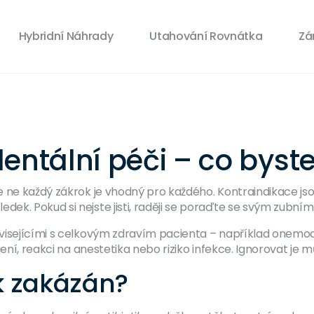
Hybridní Náhrady
Utahování Rovnátka
Zá
entální péči – co byst
 ne každý zákrok je vhodný pro každého. Kontraindikace jsou
k. Pokud si nejste jisti, raději se poraďte se svým zubním
visejícími s celkovým zdravím pacienta – například onemoc
jení, reakci na anestetika nebo riziko infekce. Ignorovat j
k zakázán?