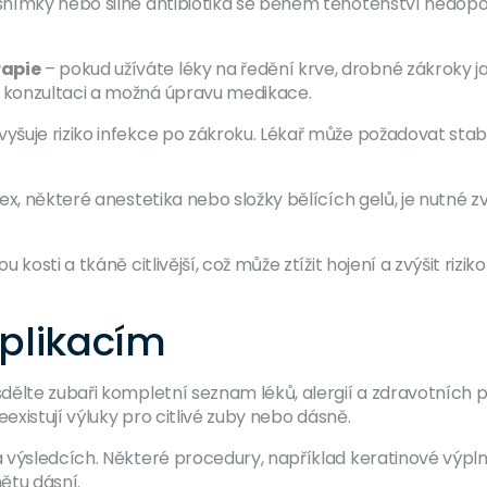
nímky nebo silné antibiotika se během těhotenství nedopo
rapie
– pokud užíváte léky na ředění krve, drobné zákroky 
 konzultaci a možná úpravu medikace.
šuje riziko infekce po zákroku. Lékař může požadovat stabil
ex, některé anestetika nebo složky bělících gelů, je nutné zv
u kosti a tkáně citlivější, což může ztížit hojení a zvýšit ri
plikacím
ělte zubaři kompletní seznam léků, alergií a zdravotních p
existují výluky pro citlivé zuby nebo dásně.
 výsledcích. Některé procedury, například keratinové výpl
nětu dásní.