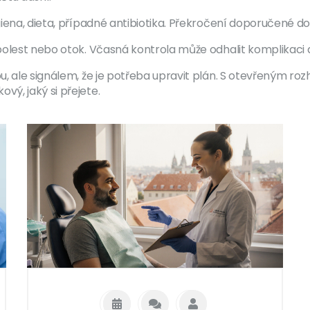
iena, dieta, případné antibiotika. Překročení doporučené dob
olest nebo otok. Včasná kontrola může odhalit komplikaci dř
, ale signálem, že je potřeba upravit plán. S otevřeným ro
ý, jaký si přejete.