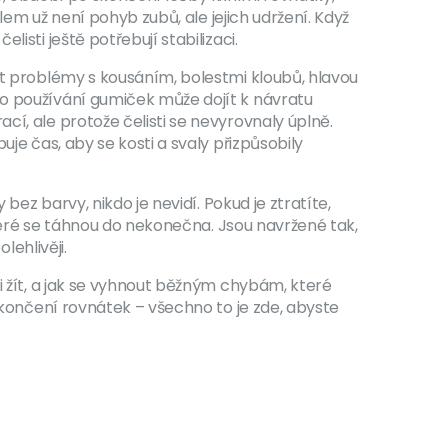
ílem už není pohyb zubů, ale jejich udržení. Když
isti ještě potřebují stabilizaci.
ít problémy s kousáním, bolestmi kloubů, hlavou
ho používání gumiček může dojít k návratu
cí, ale protože čelisti se nevyrovnaly úplně.
uje čas, aby se kosti a svaly přizpůsobily
bez barvy, nikdo je nevidí. Pokud je ztratíte,
 které se táhnou do nekonečna. Jsou navržené tak,
lehlivěji.
i žít, a jak se vyhnout běžným chybám, které
 skončení rovnátek – všechno to je zde, abyste