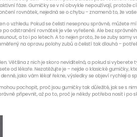
ž aktivní fáze. Gumičky se v ní obvykle nepoužívají, protože c
ončení rovnátek, nejedná se o chybu – znamená to, že vaše čel
 jen o vzhledu. Pokud se čelisti nesepnou správně, můžete m
že po odstranění rovnátek je vše vyřešené. Ale bez správné
ut, a to i po letech. A to nejen proto, že se zuby samy vra
měřený na opravu polohy zubů a čelistí
tak dlouhá – potřeb
. Většina z nich je skoro neviditelná, a pokud si vyberete ty 
nesete od lékaře. Nezatěžujte je – nejde o klasické gumičky,
 denně, jako vám lékař řekne, výsledky se objeví rychleji a spo
mohou pochopit, proč jsou gumičky tak důležité, jak se s nim
rávně připevnit, až po to, proč je někdy potřeba nosit i po