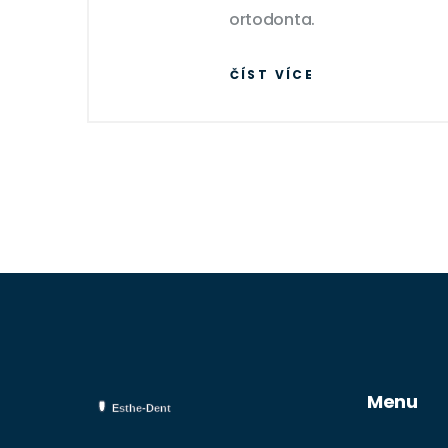
ortodonta.
ČÍST VÍCE
Menu