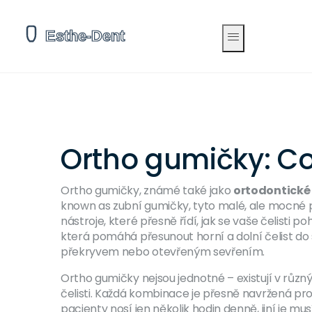
Ortho gumičky: Co j
Ortho gumičky, známé také jako
ortodontické
known as
zubní gumičky
, tyto malé, ale mocné 
nástroje, které přesně řídí, jak se vaše čelisti 
která pomáhá přesunout horní a dolní čelist do
překryvem nebo otevřeným sevřením.
Ortho gumičky nejsou jednotné – existují v různý
čelisti. Každá kombinace je přesně navržená pro 
pacienty nosí jen několik hodin denně, jiní je mus