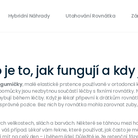
Hybridní Náhrady
Utahování Rovnátka
Zá
e to, jak fungují a kdy
 gumičky
,
malé elastické prstence používané v ortodoncii 
pomůcky jsou nezbytnou součástí léčby s fixními rovnátky.
N
pohybují během léčby. Když je lékař připevní k drátkům rovnát
 správné pozice. Bez nich by rovnátka mohla zarovnat zuby
ch velikostech, silách a barvách. Některé se táhnou mezi horn
váš případ. Lékař vám řekne, které používat, jak často je mě
í mít na celý den – i během jídel. Důležité je, že
retenční fáz