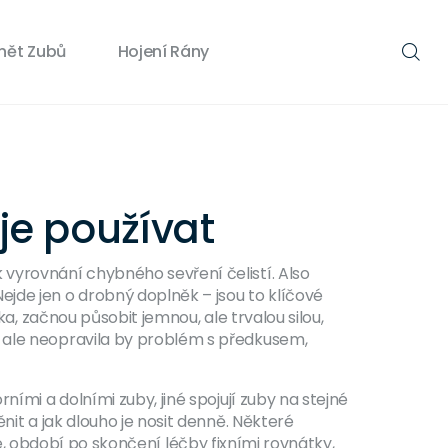
nět Zubů
Hojení Rány
 je používat
k vyrovnání chybného sevření čelistí
. Also
ejde jen o drobný doplněk – jsou to klíčové
ka, začnou působit jemnou, ale trvalou silou,
, ale neopravila by problém s předkusem,
ími a dolními zuby, jiné spojují zuby na stejné
nit a jak dlouho je nosit denně. Některé
e
,
období po skončení léčby fixními rovnátky,