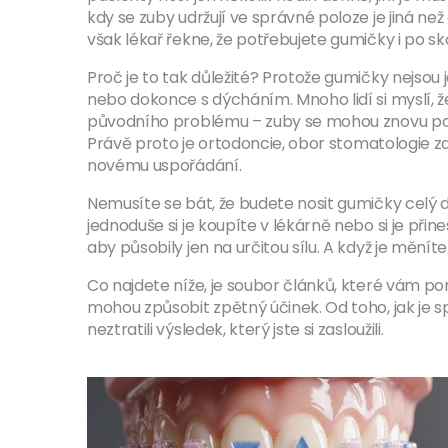
kdy se zuby udržují ve správné poloze
je jiná ne
však lékař řekne, že potřebujete gumičky i po sk
Proč je to tak důležité? Protože gumičky nejsou
nebo dokonce s dýcháním. Mnoho lidí si myslí, 
původního problému – zuby se mohou znovu posuno
Právě proto je
ortodoncie
,
obor stomatologie za
novému uspořádání.
Nemusíte se bát, že budete nosit gumičky celý den
jednoduše si je koupíte v lékárně nebo si je při
aby působily jen na určitou sílu. A když je měníte
Co najdete níže, je soubor článků, které vám po
mohou způsobit zpětný účinek. Od toho, jak je sp
neztratili výsledek, který jste si zasloužili.