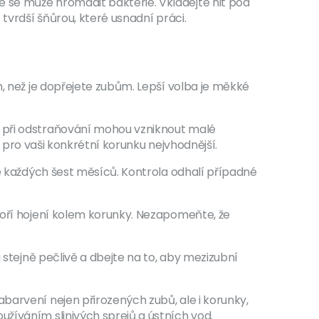
 se může hromadit bakterie. Vkládejte nit pod
tvrdší šňůrou, které usnadní práci.
m, než je dopřejete zubům. Lepší volba je měkké
a při odstraňování mohou vzniknout malé
e pro vaši konkrétní korunku nejvhodnější.
ně každých šest měsíců. Kontrola odhalí případné
poří hojení kolem korunky. Nezapomeňte, že
 stejně pečlivě a dbejte na to, aby mezizubní
barvení nejen přirozených zubů, ale i korunky,
žíváním slinivých sprejů a ústních vod.