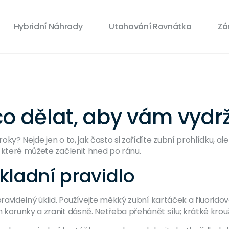
Hybridní Náhrady
Utahování Rovnátka
Zá
o dělat, aby vám vydrž
ky? Nejde jen o to, jak často si zařídíte zubní prohlídku, a
 které můžete začlenit hned po ránu.
kladní pravidlo
 pravidelný úklid. Používejte měkký zubní kartáček a fluorid
korunky a zranit dásně. Netřeba přehánět sílu; krátké krou