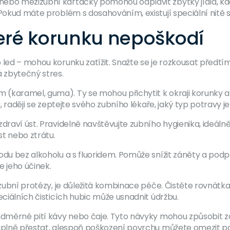
ebo mezizubní kartáčky pomohou odplavit zbytky jídla, kde
Pokud máte problém s dosahováním, existují speciální nitě s 
teré korunku nepoškodí
 led – mohou korunku zatížit. Snažte se je rozkousat předtí
á zbytečný stres.
 (karamel, guma). Ty se mohou přichytit k okraji korunky 
i, raději se zeptejte svého zubního lékaře, jaký typ potravy j
zdraví úst. Pravidelně navštěvujte zubního hygienika, ideál
t nebo ztrátu.
vodu bez alkoholu a s fluoridem. Pomůže snížit záněty a pod
e jeho účinek.
 zubní protézy, je důležitá kombinace péče. Čistěte rovnátka
eciálních čisticích hubic může usnadnit údržbu.
adměrné pití kávy nebo čaje. Tyto návyky mohou způsobit za
 úplně přestat, alespoň poškození povrchu můžete omezit pou