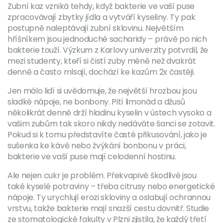
Zubní kaz vzniká tehdy, když bakterie ve vaší puse
zpracovávají zbytky jídla a vytváří kyseliny. Ty pak
postupně naleptávají zubní sklovinu. Největším
hříšníkem jsou jednoduché sacharidy – právě po nich
bakterie touží. Výzkum z Karlovy univerzity potvrdil, že
mezi studenty, kteří si čistí zuby méně než dvakrát
denně a často mlsají, dochází ke kazům 2x častěji.
Jen málo lidí si uvědomuje, že největší hrozbou jsou
sladké nápoje, ne bonbony. Pití limonád a džusů
několikrát denně drží hladinu kyselin v ústech vysoko a
vašim zubům tak skoro nikdy nedáváte šanci se zotavit.
Pokud si k tomu představíte časté přikusování, jako je
sušenka ke kávě nebo žvýkání bonbonu v práci,
bakterie ve vaší puse mají celodenní hostinu.
Ale nejen cukr je problém. Překvapivě škodlivé jsou
také kyselé potraviny – třeba citrusy nebo energetické
nápoje. Ty urychlují erozi skloviny a oslabují ochrannou
vrstvu, takže bakterie mají snazší cestu dovnitř. Studie
ze stomatologické fakulty v Plzni zjistila, že každý třetí