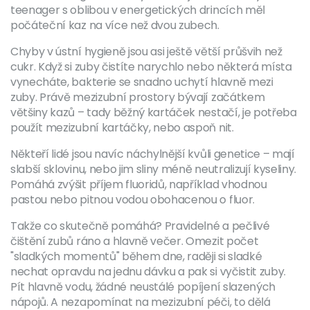
teenager s oblibou v energetických drincích měl
počáteční kaz na více než dvou zubech.
Chyby v ústní hygieně jsou asi ještě větší průšvih než
cukr. Když si zuby čistíte narychlo nebo některá místa
vynecháte, bakterie se snadno uchytí hlavně mezi
zuby. Právě mezizubní prostory bývají začátkem
většiny kazů – tady běžný kartáček nestačí, je potřeba
použít mezizubní kartáčky, nebo aspoň nit.
Někteří lidé jsou navíc náchylnější kvůli genetice – mají
slabší sklovinu, nebo jim sliny méně neutralizují kyseliny.
Pomáhá zvýšit příjem fluoridů, například vhodnou
pastou nebo pitnou vodou obohacenou o fluor.
Takže co skutečně pomáhá? Pravidelné a pečlivé
čištění zubů ráno a hlavně večer. Omezit počet
"sladkých momentů" během dne, raději si sladké
nechat opravdu na jednu dávku a pak si vyčistit zuby.
Pít hlavně vodu, žádné neustálé popíjení slazených
nápojů. A nezapomínat na mezizubní péči, to dělá