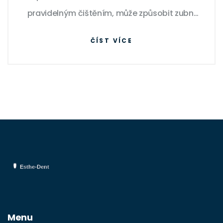
pravidelným čištěním, může způsobit zubní
kaz a další problémy s orálním zdravím.
ČÍST VÍCE
Přečtěte si můj nejnovější článek a dozvíte
se, jaké jsou příčiny zubního kazu a jak
můžeme předcházet jeho vzniku
prostřednictvím účinné ústní hygieny.
Menu