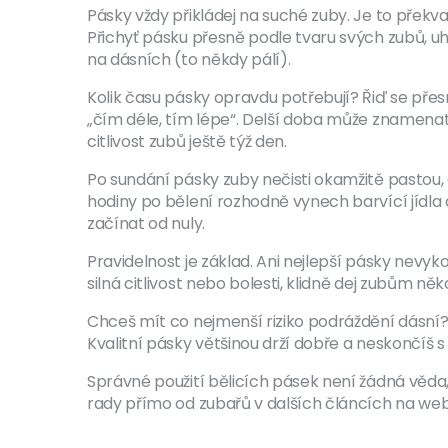
Pásky vždy přikládej na suché zuby. Je to překv
Přichyť pásku přesně podle tvaru svých zubů, u
na dásních (to někdy pálí).
Kolik času pásky opravdu potřebují? Řiď se přes
„čím déle, tím lépe“. Delší doba může znamenat 
citlivost zubů ještě týž den.
Po sundání pásky zuby nečisti okamžitě pastou, 
hodiny po bělení rozhodně vynech barvící jídla 
začínat od nuly.
Pravidelnost je základ. Ani nejlepší pásky nevyk
silná citlivost nebo bolesti, klidně dej zubům něk
Chceš mít co nejmenší riziko podráždění dásní? 
Kvalitní pásky většinou drží dobře a neskončíš 
Správné použití bělicích pásek není žádná věda, 
rady přímo od zubařů v dalších článcích na web