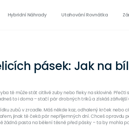
Hybridní Náhrady
Utahování Rovnátka
Zá
licích pásek: Jak na b
hyba tě může stát citlivé zuby nebo fleky na sklovině. Přečti
ládneš to i doma – stačí pár drobných triků a získáš zářivějš
ohlídku zubů v zrcadle. Máš někde kaz, odhalený krček nebo c
kařem, jinak tě čeká pár nepříjemných dní. Chceš opravdu pě
avně žádná pasta na bělení těsně před pásky – ta by mohla po