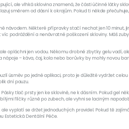
apující, ale vlhká sklovina znamená, že části účinné látky s
hlazuj směrem od dásní k okrajům. Pokud ti někde přečuhuje
ně návodem. Některé přípravky stačí nechat jen 10 minut, jin
víc podráždění a nenávratné poškození skloviny. Máš zuby cit
ale opláchni jen vodou. Někomu drobné zbytky gelu vadí, ale
a nápoje – káva, čaj, kola nebo borůvky by mohly novou bar
ouzlí úsměv po jedné aplikaci, proto je důležité vydržet celo
olik dní pauzu.
Pásky tlač prsty jen ke sklovině, ne k dásním. Pokud gel n
s bílými flíčky různě po zubech, ale vyhni se laciným napod
ale vyplatí se držet jednoduchých pravidel. Pokud tě zajímá 
u Estetická Dentální Péče.