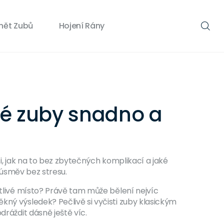
nět Zubů
Hojení Rány
ílé zuby snadno a
 si, jak na to bez zbytečných komplikací a jaké
í úsměv bez stresu.
itlivé místo? Právě tam může bělení nejvíc
kný výsledek? Pečlivě si vyčisti zuby klasickým
dráždit dásně ještě víc.