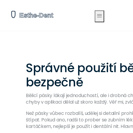
Správné použití bě
bezpečně
Bělicí pásky lákají jednoduchostí, ale i drobná c
chyby v aplikaci dělal už skoro každý. Věř mi, zv
Než pásky vůbec rozbalíš, udělej si detailní pr
štípat. Pokud ano, radši to prober se zubním lé
kartáčkem, nejlepší je použít i dentální nit. Hl