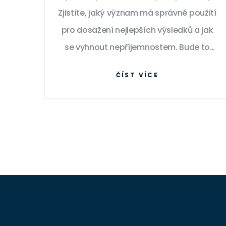
Zjistíte, jaký význam má správné použití
pro dosažení nejlepších výsledků a jak
se vyhnout nepříjemnostem. Bude to
praktický a lákavý průvodce plný rad a
ČÍST VÍCE
tipů pro vás, kteří chcete mít bílé a
zdravé zuby. Přijďte dozvědět více!