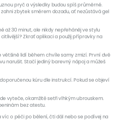
klouznou pryč a výsledky budou spíš průměrné.
, zahni zbytek směrem dozadu, ať nezůstává gel
é až 30 minut, ale nikdy nepřeháněj ve stylu
livější? Zkrať aplikaci a použij přípravky na
 většině lidí během chvíle samy zmizí. První dvě
vu narušit. Stačí jediný barevný nápoj a můžeš
u doporučenou kúru dle instrukcí. Pokud se objeví
ěkde vyteče, okamžitě setři vlhkým ubrouskem.
obeninám bez atestu.
víc o péči po bělení, čti dál nebo se podívej na