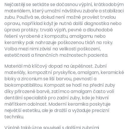
Nejčastěji se setkáte se
dočasnou výplní
,
krátkodobým
materiálem, který umožní návštěvu zubaře a stabilizaci
zubu
. Používá se, dokud není možné provést trvalou
opravu, například když je nutná další diagnostika nebo
úprava protézy.
trvalá výplň
,
pevné a dlouhodobé
řešení vyrobené z kompozitu, amalgamu nebo
keramiky
pak nahrazuje poškozenou tkáň na roky.
Volba mezi nimi závisí na velikosti poškození,
estetičnosti a finančních možnostech pacienta.
Materiál má klíčový dopad na úspěšnost.
Zubní
materiály
,
kompozitní pryskyřice, amalgam, keramické
bloky a zirconium
se liší barvou, pevností a
biokompatibilitou. Kompozit se hodí na přední zuby
díky přirozené barvě, zatímco amalgam často volí
dentální specialisté pro zadní zuby, kde je hlavní
měřítkem odolnost. Moderní keramika poskytuje
největší estetiku, ale je dražší a vyžaduje precizní
techniku.
Výplně také úzce souvisejí s dalšími zubními