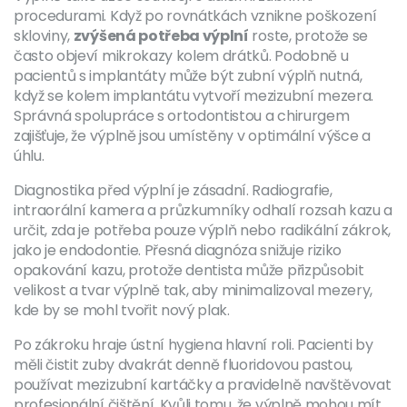
procedurami. Když po rovnátkách vznikne poškození
skloviny,
zvýšená potřeba výplní
roste, protože se
často objeví mikrokazy kolem drátků. Podobně u
pacientů s implantáty může být zubní výplň nutná,
když se kolem implantátu vytvoří mezizubní mezera.
Správná spolupráce s ortodontistou a chirurgem
zajišťuje, že výplně jsou umístěny v optimální výšce a
úhlu.
Diagnostika před výplní je zásadní. Radiografie,
intraorální kamera a průzkumníky odhalí rozsah kazu a
určit, zda je potřeba pouze výplň nebo radikální zákrok,
jako je endodontie. Přesná diagnóza snižuje riziko
opakování kazu, protože dentista může přizpůsobit
velikost a tvar výplně tak, aby minimalizoval mezery,
kde by se mohl tvořit nový plak.
Po zákroku hraje ústní hygiena hlavní roli. Pacienti by
měli čistit zuby dvakrát denně fluoridovou pastou,
používat mezizubní kartáčky a pravidelně navštěvovat
profesionální čištění. Kvůli tomu, že výplně mohou mít