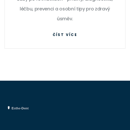
léčbu, prevenci a osobní tipy pro zdravý
úsměv.
ČÍST VÍCE