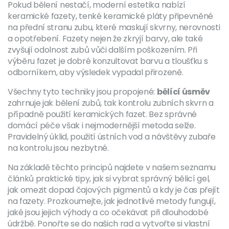
Pokud bělení nestačí, moderní estetika nabízí
keramické fazety
,
tenké keramické pláty připevněné
na přední stranu zubu, které maskují skvrny, nerovnosti
a opotřebení
. Fazety nejen že zkryjí barvy, ale také
zvyšují odolnost zubů vůči dalším poškozením. Při
výběru fazet je dobré konzultovat barvu a tloušťku s
odborníkem, aby výsledek vypadal přirozeně.
Všechny tyto techniky jsou propojené:
bělící úsměv
zahrnuje jak bělení zubů, tak kontrolu zubních skvrn a
případně použití keramických fazet. Bez správné
domácí péče však i nejmodernější metoda selže.
Pravidelný úklid, použití ústních vod a návštěvy zubaře
na kontrolu jsou nezbytné.
Na základě těchto principů najdete v našem seznamu
článků praktické tipy, jak si vybrat správný bělicí gel,
jak omezit dopad čajových pigmentů a kdy je čas přejít
na fazety. Prozkoumejte, jak jednotlivé metody fungují,
jaké jsou jejich výhody a co očekávat při dlouhodobé
údržbě. Ponořte se do našich rad a vytvořte si vlastní