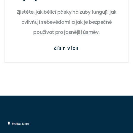
úsměv
Zjistěte, jak bělicí pásky na zuby fungují, jak
ovlivňují sebevědomí a jak je bezpečně
používat pro jasnější úsměv.
ČÍST VÍCE