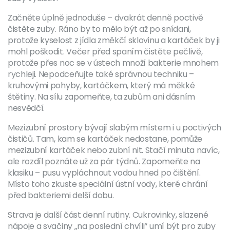
Začněte úplně jednoduše – dvakrát denně poctivě
čistěte zuby. Ráno by to mělo být až po snídani,
protože kyselost z jídla změkčí sklovinu a kartáček by ji
mohl poškodit. Večer před spaním čistěte pečlivě,
protože přes noc se v ústech množí bakterie mnohem
rychleji. Nepodceňujte také správnou techniku –
kruhovými pohyby, kartáčkem, který má měkké
štětiny. Na sílu zapomeňte, ta zubům ani dásním
nesvědčí.
Mezizubní prostory bývají slabým místem i u poctivých
čističů. Tam, kam se kartáček nedostane, pomůže
mezizubní kartáček nebo zubní nit. Stačí minuta navíc,
ale rozdíl poznáte už za pár týdnů. Zapomeňte na
klasiku – pusu vypláchnout vodou hned po čištění.
Místo toho zkuste speciální ústní vody, které chrání
před bakteriemi delší dobu.
Strava je další část denní rutiny. Cukrovinky, slazené
nápoje a svačiny „na poslední chvíli“ umí být pro zuby