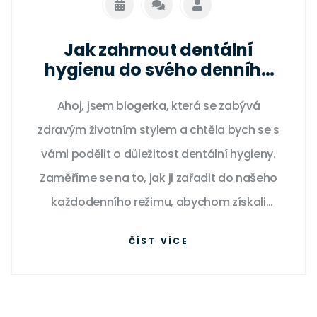
Jak zahrnout dentální
hygienu do svého denního
režimu
Ahoj, jsem blogerka, která se zabývá
zdravým životním stylem a chtěla bych se s
vámi podělit o důležitost dentální hygieny.
Zaměříme se na to, jak ji zařadit do našeho
každodenního režimu, abychom získali
krásný a zdravý úsměv. Důsledná péče o
ČÍST VÍCE
zuby není jen o bělosti a estetice, ale
především o našem zdraví. Připojte se a
dovězte se více o tom, jak přistupovat k