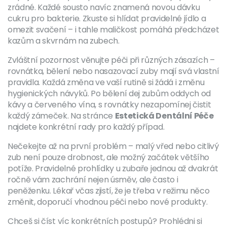
zrádné. Každé sousto navíc znamená novou dávku
cukru pro bakterie. Zkuste si hlídat pravidelné jídlo a
omezit svačení – i tahle maličkost pomáhá předcházet
kazům a skvrnám na zubech.
Zvláštní pozornost věnujte péči při různých zásazích –
rovnátka, bělení nebo nasazovací zuby mají svá vlastní
pravidla. Každá změna ve vaší rutině si žádá i změnu
hygienických návyků. Po bělení dej zubům oddych od
kávy a červeného vína, s rovnátky nezapomínej čistit
každý zámeček. Na stránce
Estetická Dentální Péče
najdete konkrétní rady pro každý případ.
Nečekejte až na první problém – malý vřed nebo citlivý
zub není pouze drobnost, ale možný začátek většího
potíže. Pravidelné prohlídky u zubaře jednou až dvakrát
ročně vám zachrání nejen úsměv, ale často i
peněženku. Lékař včas zjistí, že je třeba v režimu něco
změnit, doporučí vhodnou péči nebo nové produkty.
Chceš si číst víc konkrétních postupů? Prohlédni si