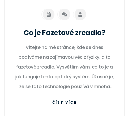
Co je Fazetové zrcadlo?
Vítejte na mé stránce, kde se dnes
podíváme na zajímavou věc z fyziky, a to
fazetové zrcadlo. Vysvětlím vám, co to je a
jak funguje tento optický systém. Úžasné je,
že se tato technologie používá v mnoha
oblastech, od astronomie po medicínu.
ČÍST VÍCE
Doufám, že po přečtení tohoto článku
budete mít o fazetových zrcadlech jasnější
představu. Tak pojďme do toho!