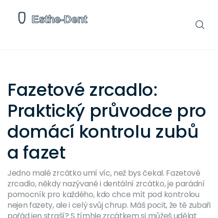
Fazetové zrcadlo:
Praktický průvodce pro
domácí kontrolu zubů
a fazet
Jedno malé zrcátko umí víc, než bys čekal. Fazetové
zrcadlo, někdy nazývané i dentální zrcátko, je parádní
pomocník pro každého, kdo chce mít pod kontrolou
nejen fazety, ale i celý svůj chrup. Máš pocit, že tě zubaři
pořád jen straší? S tímhle zrcátkem si můžeš udělat