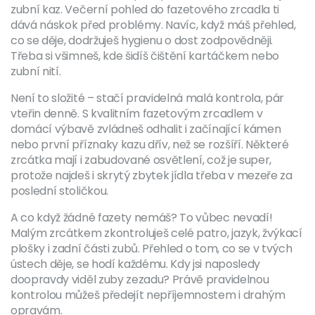
zubní kaz. Večerní pohled do fazetového zrcadla ti
dává náskok před problémy. Navíc, když máš přehled,
co se děje, dodržuješ hygienu o dost zodpovědněji.
Třeba si všimneš, kde šidíš čištění kartáčkem nebo
zubní nití.
Není to složité – stačí pravidelná malá kontrola, pár
vteřin denně. S kvalitním fazetovým zrcadlem v
domácí výbavě zvládneš odhalit i začínající kámen
nebo první příznaky kazu dřív, než se rozšíří. Některé
zrcátka mají i zabudované osvětlení, což je super,
protože najdeš i skrytý zbytek jídla třeba v mezeře za
poslední stoličkou.
A co když žádné fazety nemáš? To vůbec nevadí!
Malým zrcátkem zkontroluješ celé patro, jazyk, žvýkací
plošky i zadní části zubů. Přehled o tom, co se v tvých
ústech děje, se hodí každému. Kdy jsi naposledy
doopravdy viděl zuby zezadu? Právě pravidelnou
kontrolou můžeš předejít nepříjemnostem i drahým
opravám.