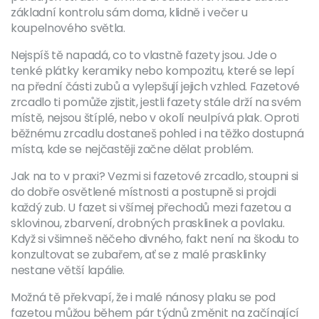
základní kontrolu sám doma, klidně i večer u
koupelnového světla.
Nejspíš tě napadá, co to vlastně fazety jsou. Jde o
tenké plátky keramiky nebo kompozitu, které se lepí
na přední části zubů a vylepšují jejich vzhled. Fazetové
zrcadlo ti pomůže zjistit, jestli fazety stále drží na svém
místě, nejsou štíplé, nebo v okolí neulpívá plak. Oproti
běžnému zrcadlu dostaneš pohled i na těžko dostupná
místa, kde se nejčastěji začne dělat problém.
Jak na to v praxi? Vezmi si fazetové zrcadlo, stoupni si
do dobře osvětlené místnosti a postupně si projdi
každý zub. U fazet si všímej přechodů mezi fazetou a
sklovinou, zbarvení, drobných prasklinek a povlaku.
Když si všimneš něčeho divného, fakt není na škodu to
konzultovat se zubařem, ať se z malé prasklinky
nestane větší lapálie.
Možná tě překvapí, že i malé nánosy plaku se pod
fazetou můžou během pár týdnů změnit na začínající