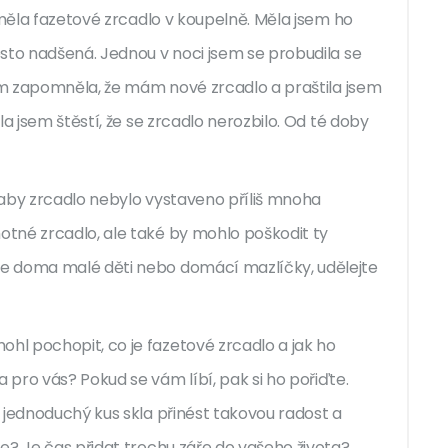
 měla fazetové zrcadlo v koupelně. Měla jsem ho
sto nadšená. Jednou v noci jsem se probudila se
sem zapomněla, že mám nové zrcadlo a praštila jsem
a jsem štěstí, že se zrcadlo nerozbilo. Od té doby
, aby zrcadlo nebylo vystaveno příliš mnoha
tné zrcadlo, ale také by mohlo poškodit ty
e doma malé děti nebo domácí mazlíčky, udělejte
l pochopit, co je fazetové zrcadlo a jak ho
pro vás? Pokud se vám líbí, pak si ho pořiďte.
 jednoduchý kus skla přinést takovou radost a
e? Je čas přidat trochu záře do vašeho života?