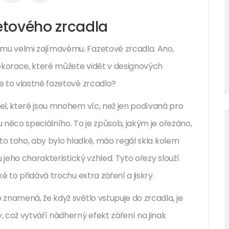
etového zrcadla
u velmi zajímavému. Fazetové zrcadla. Ano,
korace, které můžete vidět v designových
e to vlastně fazetové zrcadlo?
el, které jsou mnohem víc, než jen podívaná pro
u něco speciálního. To je způsob, jakým je ořezáno,
ísto toho, aby bylo hladké, máo regál skla kolem
 jeho charakteristický vzhled. Tyto ořezy slouží
 to přidává trochu extra záření a jiskry.
znamená, že když světlo vstupuje do zrcadla, je
ož vytváří nádherný efekt záření na jinak