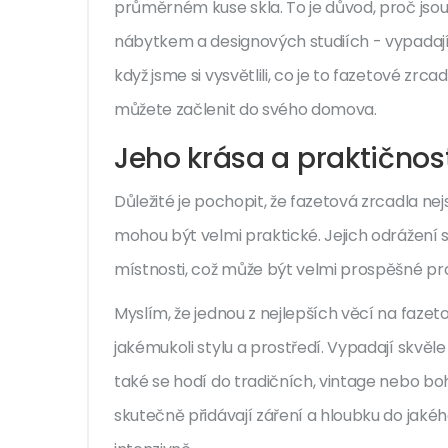
průměrném kuse skla. To je důvod, proč jso
nábytkem a designových studiích - vypadají 
když jsme si vysvětlili, co je to fazetové zrc
můžete začlenit do svého domova.
Jeho krása a praktičnos
Důležité je pochopit, že fazetová zrcadla nejs
mohou být velmi praktické. Jejich odrážení 
místnosti, což může být velmi prospěšné pr
Myslím, že jednou z nejlepších věcí na fazet
jakémukoli stylu a prostředí. Vypadají skvěle
také se hodí do tradičních, vintage nebo boh
skutečně přidávají záření a hloubku do jakéh