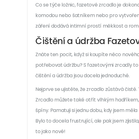
Co se týče ložnic, fazetové zrcadlo je dok
komodou nebo šatníkem nebo pro vytvoření il
záření dodává intimní prostí měkkost a roman
Čištění a údržba Fazeto
Znáte ten pocit, když si koupíte něco novéh
potřebovat údržbu? S fazetovými zrcadly to 
čištění a údržba jsou docela jednoduché.
Nejprve se ujistěte, že zrcadlo zůstává čisté
Zrcadlo můžete také otřít vlhkým hadříkem, a
špíny. Pamatuji si jednu dobu, kdy jsem měl
Bylo to docela frustrující, ale pak jsem zjisti
to jako nové!