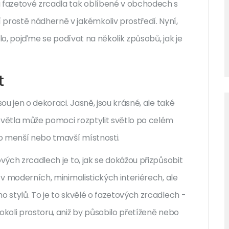
u fazetové zrcadla tak oblíbené v obchodech s
prostě nádherně v jakémkoliv prostředí. Nyní,
adlo, pojďme se podívat na několik způsobů, jak je
t
ou jen o dekoraci. Jasně, jsou krásné, ale také
světla může pomoci rozptylit světlo po celém
o menší nebo tmavší místnosti.
ových zrcadlech je to, jak se dokážou přizpůsobit
 v moderních, minimalistických interiérech, ale
o stylů. To je to skvělé o fazetových zrcadlech -
okoli prostoru, aniž by působilo přetíženě nebo