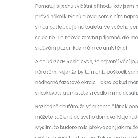
Pamatuji si jednu zvláštní příhodu, kdy jsem
právě několik týdnů a byla jsem s ním napro
silnou potřebou jít na toaletu. Ve spěchu j
se do něj. To nebylo zrovna příjemné, ale měl
si dávám pozor, kde mám co umístěno!
A co údržba? Řekla bych, že největší věcí je
nárazům. Nejenže by to mohlo poškodit samo
nádherné fazetové okraje. Takže pokud mát
si laskavost a umístěte zrcadlo mimo dosah.
Rozhodně doufám, že vám tento článek pomoh
můžete začlenit do svého domova. Moje rada 
Myslím, že budete mile překvapeni, jak může
světlo do vašeho domova. Tak co na to říkát