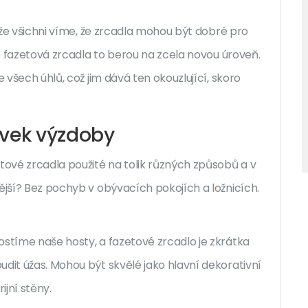
, že všichni víme, že zrcadla mohou být dobré pro
le fazetová zrcadla to berou na zcela novou úroveň.
e všech úhlů, což jim dává ten okouzlující, skoro
rvek výzdoby
etové zrcadla použité na tolik různých způsobů a v
ější? Bez pochyb v obývacích pokojích a ložnicích.
ostíme naše hosty, a fazetové zrcadlo je zkrátka
udit úžas. Mohou být skvělé jako hlavní dekorativní
ijní stěny.