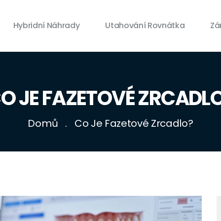
Hybridní Náhrady
Utahování Rovnátka
Zá
O JE FAZETOVÉ ZRCADL
Domů
Co Je Fazetové Zrcadlo?