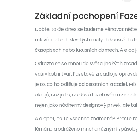
Základní pochopení Faz
Dobře, takže dnes se budeme věnovat něčem
mluvím o těch skvělých malých kouscích de
časopisech nebo luxusních domech. Ale co j
Odrazte se se mnou do světa jinakých zrcad
vaši vlastní tvář. Fazetové zrcadlo je opravd
je to, co ho odlišuje od ostatních zrcadel. M
okrajů, což je to, co dává fazetovému zrcadlu
nejen jako nádherný designový prvek, ale také
Ale opět, co to všechno znamená? Prostě to 
lámáno a odráženo mnoha různými způsoby, c