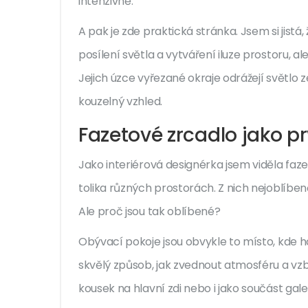
intenzivně.
A pak je zde praktická stránka. Jsem si jistá
posílení světla a vytváření iluze prostoru, a
Jejich úzce vyřezané okraje odrážejí světlo z
kouzelný vzhled.
Fazetové zrcadlo jako p
Jako interiérová designérka jsem viděla faz
tolika různých prostorách. Z nich nejoblíben
Ale proč jsou tak oblíbené?
Obývací pokoje jsou obvykle to místo, kde h
skvělý způsob, jak zvednout atmosféru a vzb
kousek na hlavní zdi nebo i jako součást galer