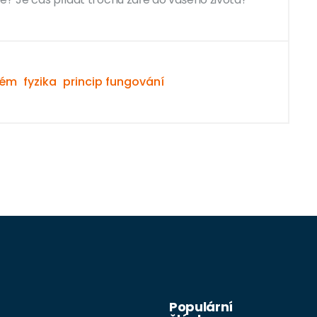
tém
fyzika
princip fungování
Populární