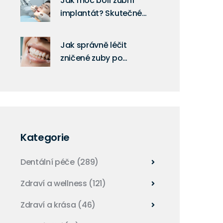
Jak moc bolí zubní
implantát? Skutečné
zkušenosti a co
očekávat
Jak správně léčit
zničené zuby po
rovnátkách - praktický
průvodce
Kategorie
Dentální péče
(289)
Zdraví a wellness
(121)
Zdraví a krása
(46)