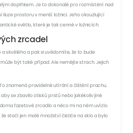
onalým doplňkem. Je to dokonalé pro rozmístění nad
uze prostoru v menší ložnici. Jeho okouzlující
tické světlo, které je tak cenné v ložnicích.
vých zrcadel
o a skvělého a pak si uvědomíte, že to bude
může být také případ. Ale nemějte strach. Jejich
. To znamená pravidelné utírání a čištění prachu.
by se zbavilo otisků prstů nebo jakékoliv jiné
a doma fazetové zrcadlo a něco mi na něm uvízlo.
la, že stačí jen malé množství čističe na sklo a bylo