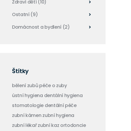
Zdraví dětí
(10)
Ostatní
(9)
Domácnost a bydlení
(2)
Štítky
bělení zubů
péče o zuby
ústní hygiena
dentální hygiena
stomatologie
dentální péče
zubní kámen
zubní hygiena
zubní lékař
zubní kaz
ortodoncie