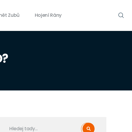
nět Zubů
Hojení Rány
O?