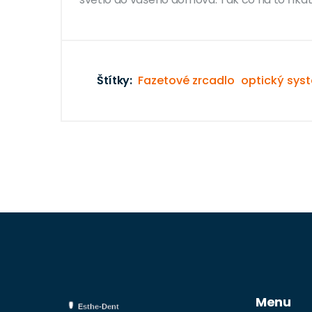
Štítky:
Fazetové zrcadlo
optický sys
Menu