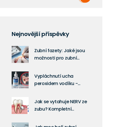
Nejnovější příspěvky
Zubní fazety: Jaké jsou
možnosti pro zubní
problémy?
Vypláchnutí ucha
peroxidem vodíku -
krok za krokem
Jak se vytahuje NERV ze
zubu? Kompletní
průvodce
endodontickou léčbou