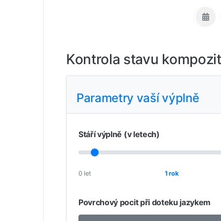
Kontrola stavu kompozit
Parametry vaší výplně
Stáří výplně (v letech)
0 let
1 rok
Povrchový pocit při doteku jazykem