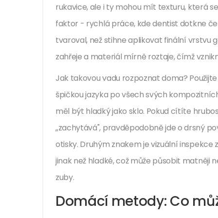
rukavice, ale i ty mohou mít texturu, která se
faktor - rychlá práce, kde dentist dotkne 
tvaroval, než stihne aplikovat finální vrstvu g
zahřeje a materiál mírně roztaje, čímž vznik
Jak takovou vadu rozpoznat doma? Použijte 
špičkou jazyka po všech svých kompozitníc
měl být hladký jako sklo. Pokud cítíte hrubo
„zachytává", pravděpodobně jde o drsný 
otisky. Druhým znakem je vizuální inspekce 
jinak než hladké, což může působit matněji 
zuby.
Domácí metody: Co můž