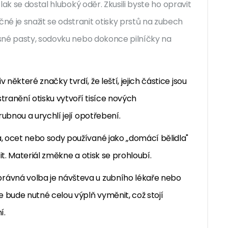
ak se dostal hluboký oděr. Zkusili byste ho opravit
 je snažit se odstranit otisky prstů na zubech
sné pasty, sodovku nebo dokonce pilníčky na
v některé značky tvrdí, že leští, jejich částice jsou
tranění otisku vytvoří tisíce nových
ubnou a urychlí její opotřebení.
, ocet nebo sody používané jako „domácí bělidla"
it. Materiál změkne a otisk se prohloubí.
rávná volba je návšteva u zubního lékaře nebo
 bude nutné celou výplň vyměnit, což stojí
í.