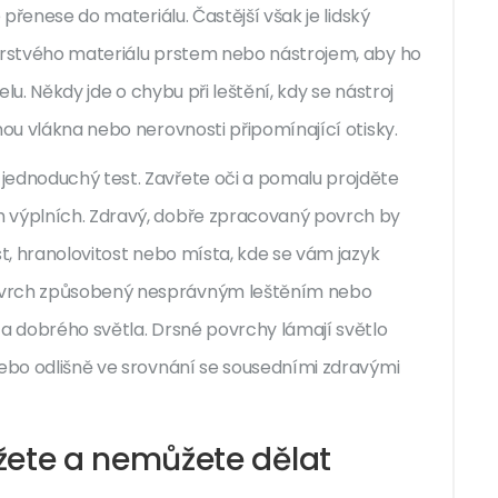
 přenese do materiálu. Častější však je lidský
čerstvého materiálu prstem nebo nástrojem, aby ho
elu. Někdy jde o chybu při leštění, kdy se nástroj
nou vlákna nebo nerovnosti připomínající otisky.
jednoduchý test. Zavřete oči a pomalu projděte
h výplních. Zdravý, dobře zpracovaný povrch by
st, hranolovitost nebo místa, kde se vám jazyk
povrch způsobený nesprávným leštěním nebo
za dobrého světla. Drsné povrchy lámají světlo
nebo odlišně ve srovnání se sousedními zdravými
ete a nemůžete dělat