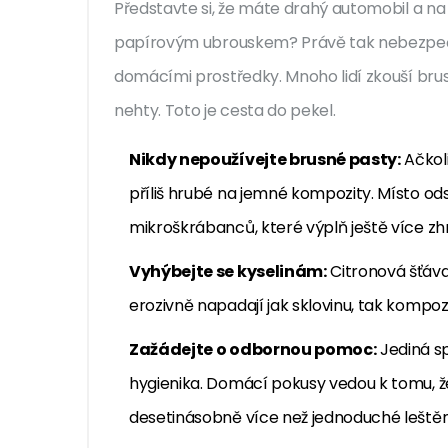
Představte si, že máte drahý automobil a na l
papírovým ubrouskem? Právě tak nebezpečné
domácími prostředky. Mnoho lidí zkouší bru
nehty. Toto je cesta do pekel.
Nikdy nepoužívejte brusné pasty:
Ačkoli
příliš hrubé na jemné kompozity. Místo ods
mikroškrábanců, které výplň ještě více zhr
Vyhýbejte se kyselinám:
Citronová šťáva
erozivně napadají jak sklovinu, tak kompoz
Zažádejte o odbornou pomoc:
Jediná sp
hygienika. Domácí pokusy vedou k tomu, že
desetinásobně více než jednoduché leštěn