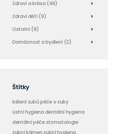
Zdraví a krása
(46)
Zdraví dětí
(9)
Ostatní
(9)
Domácnost a bydlení
(2)
Štítky
bělení zubů
péče o zuby
ústní hygiena
dentální hygiena
dentální péče
stomatologie
zubní kámen
zubní hygiena