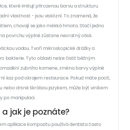
vice, které imitují přirozenou barvu a strukturu
adní vlastnost - jsou viskózní. To znamená, že
ětlem, chovají se jako měkká hmota. Stačí jedno
a povrchu výplně zůstane nevratný otisk.
etickou vadou. Tvoří mikroskopické drážky a
ro bakterie. Tyto oblasti nelze čistit běžným
í hromadění zubního kamene, změna barvy výplně
ní kaz pod okrajem restaurace. Pokud máte pocit,
ou nebo drsně škrábou jazykem, může být viníkem
y po manipulaci.
ů a jak je poznáte?
hem aplikace kompozitu používá dentista často