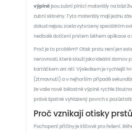
výplně
jsou
zubní plnící materiály na bázi ži
zubní skloviny
. Tyto materiály mají jednu zás
dokud nejsou zcela vytvrzeny speciálním sv
nedbalé dotčení prstem během aplikace a n
Proč je to problém? Otisk prstu není jen est
nerovnosti, které slouží jako ideální domov p
kartáčkem ani nití. Výsledkem je rychlejš
(ztmavnutí) a v nejhorším případě sekundár
že vaše nové bělostné výplně rychle žloutn
právě špatně vyhlazený povrch s pozůstatk
Proč vznikají otisky prst
Pochopení příčiny je klíčové pro řešení. Bě