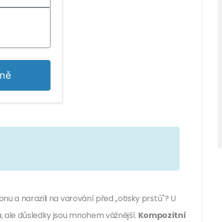
lně
onu a narazili na varování před „otisky prstů"? U
, ale důsledky jsou mnohem vážnější.
Kompozitní