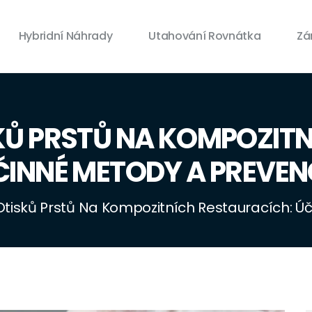
Hybridní Náhrady
Utahování Rovnátka
Zá
SKŮ PRSTŮ NA KOMPOZIT
ČINNÉ METODY A PREVEN
 Otisků Prstů Na Kompozitních Restauracích: 