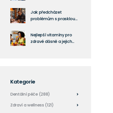
Invisalignem a co
očekávat
Jak předcházet
problémům s prasklou
zubní sklovinou.
Nejlepší vitamíny pro
zdravé dásně a jejich
účinky
Kategorie
Dentální péče
(288)
Zdraví a wellness
(121)