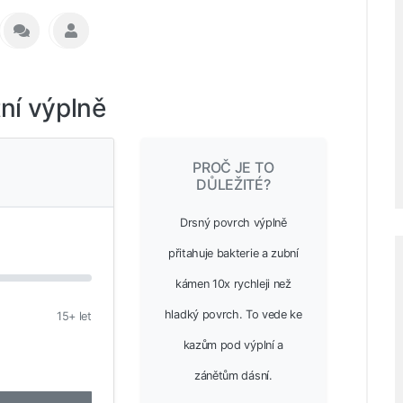
ní výplně
PROČ JE TO
DŮLEŽITÉ?
Drsný povrch výplně
přitahuje bakterie a zubní
kámen 10x rychleji než
hladký povrch. To vede ke
15+ let
kazům pod výplní a
zánětům dásní.