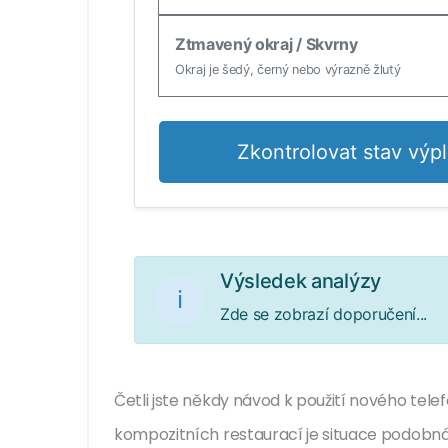
Ztmavený okraj / Skvrny
Okraj je šedý, černý nebo výrazně žlutý
Zkontrolovat stav výp
Výsledek analýzy
ℹ️
Zde se zobrazí doporučení...
Četli jste někdy návod k použití nového telef
kompozitních restaurací je situace podobná