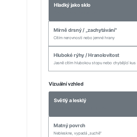
Hladký jako sklo
Žádný odpor, žádné hrany
Mírně drsný / „zachytávání"
Cítím nerovnosti nebo jemné hrany
Hluboké rýhy / Hranolovitost
Jasně cítím hlubokou stopu nebo chybějící kus
Vizuální vzhled
Světlý a lesklý
Stejná barva jako ostatní zuby
Matný povrch
Nebleskne, vypadá „suchě"