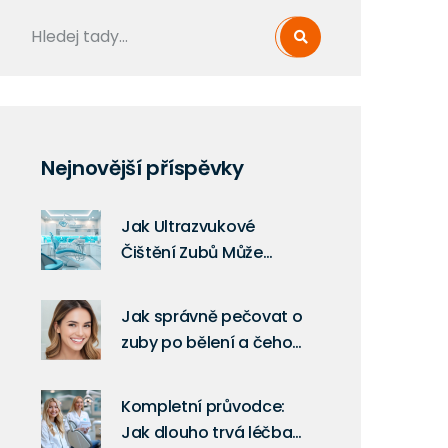
Nejnovější příspěvky
Jak Ultrazvukové
Čištění Zubů Může
Přinést Revoluci ve Vaší
Ústní Hygieně
Jak správně pečovat o
zuby po bělení a čeho
se vyvarovat
Kompletní průvodce:
Jak dlouho trvá léčba