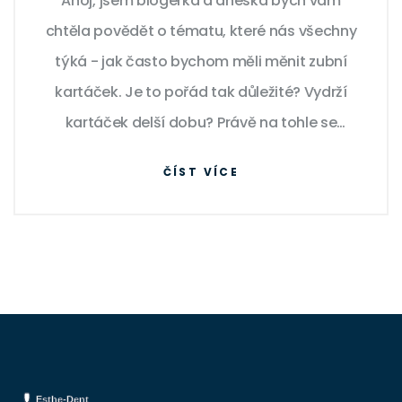
Ahoj, jsem blogerka a dneska bych vám
chtěla povědět o tématu, které nás všechny
týká - jak často bychom měli měnit zubní
kartáček. Je to pořád tak důležité? Vydrží
kartáček delší dobu? Právě na tohle se
podíváme detailněji v mém novém článku.
ČÍST VÍCE
Připojte se ke mně a dostaneme odpovědi
na všechny tyto otázky.