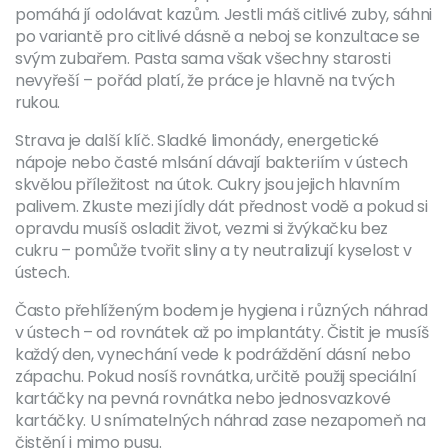
pomáhá jí odolávat kazům. Jestli máš citlivé zuby, sáhni
po variantě pro citlivé dásně a neboj se konzultace se
svým zubařem. Pasta sama však všechny starosti
nevyřeší – pořád platí, že práce je hlavně na tvých
rukou.
Strava je další klíč. Sladké limonády, energetické
nápoje nebo časté mlsání dávají bakteriím v ústech
skvělou příležitost na útok. Cukry jsou jejich hlavním
palivem. Zkuste mezi jídly dát přednost vodě a pokud si
opravdu musíš osladit život, vezmi si žvýkačku bez
cukru – pomůže tvořit sliny a ty neutralizují kyselost v
ústech.
Často přehlíženým bodem je hygiena i různých náhrad
v ústech – od rovnátek až po implantáty. Čistit je musíš
každý den, vynechání vede k podráždění dásní nebo
zápachu. Pokud nosíš rovnátka, určitě použij speciální
kartáčky na pevná rovnátka nebo jednosvazkové
kartáčky. U snímatelných náhrad zase nezapomeň na
čistění i mimo pusu.