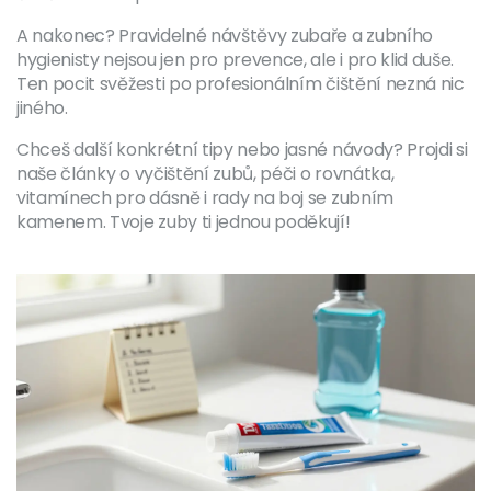
A nakonec? Pravidelné návštěvy zubaře a zubního
hygienisty nejsou jen pro prevence, ale i pro klid duše.
Ten pocit svěžesti po profesionálním čištění nezná nic
jiného.
Chceš další konkrétní tipy nebo jasné návody? Projdi si
naše články o vyčištění zubů, péči o rovnátka,
vitamínech pro dásně i rady na boj se zubním
kamenem. Tvoje zuby ti jednou poděkují!