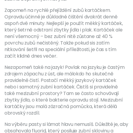
Zapomeň na rychlé přejíždění zubů kartáčkem.
Opravdu účinné je důkladné čištění dvakrát denně
aspoň dvě minuty. Nejlepší je použít měkký kartáček,
který šetrně odstraní zbytky jídla i plak. Kartáček ale
není všemocný – bez zubní nitě zůstane až 40 %
povrchu zubů nečistěný. Takže pokud sis zatím
nitkování šetřil na speciální příležitosti, je čas s tím
začít klidně dnes večer.
Nezapomeň také na jazyk! Povlak na jazyku je častým
zdrojem zápachu z úst, ale málokdo ho skutečně
pravidelně čistí. Postačí měkký jazykový kartáček
nebo i samotný zubní kartáček. Čistíš si pravidelně
také mezizubní prostory? Tam se často schovávají
zbytky jídla, o které bakterie opravdu stojí. Mezizubní
kartáčky jsou malá zázračná pomůcka, která dělá
obrovský rozdíl.
Na výběru pasty si lámat hlavu nemusíš. Důležité je, aby
obsahovala fluorid, který posiluje zubní sklovinu a