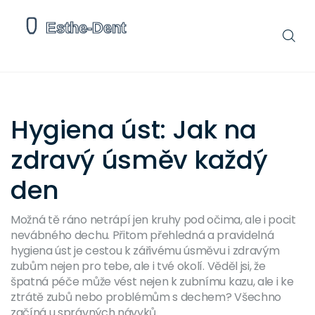
Hygiena úst: Jak na
zdravý úsměv každý
den
Možná tě ráno netrápí jen kruhy pod očima, ale i pocit
nevábného dechu. Přitom přehledná a pravidelná
hygiena úst je cestou k zářivému úsměvu i zdravým
zubům nejen pro tebe, ale i tvé okolí. Věděl jsi, že
špatná péče může vést nejen k zubnímu kazu, ale i ke
ztrátě zubů nebo problémům s dechem? Všechno
začíná u správných návyků.