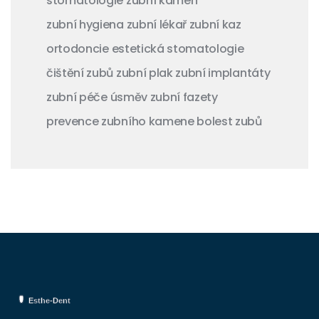
stomatologie
zubní kámen
zubní hygiena
zubní lékař
zubní kaz
ortodoncie
estetická stomatologie
čištění zubů
zubní plak
zubní implantáty
zubní péče
úsměv
zubní fazety
prevence zubního kamene
bolest zubů