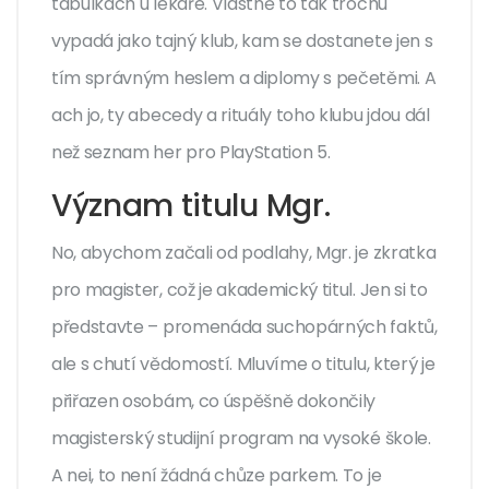
tabulkách u lékaře. Vlastně to tak trochu
vypadá jako tajný klub, kam se dostanete jen s
tím správným heslem a diplomy s pečetěmi. A
ach jo, ty abecedy a rituály toho klubu jdou dál
než seznam her pro PlayStation 5.
Význam titulu Mgr.
No, abychom začali od podlahy, Mgr. je zkratka
pro magister, což je akademický titul. Jen si to
představte – promenáda suchopárných faktů,
ale s chutí vědomostí. Mluvíme o titulu, který je
přiřazen osobám, co úspěšně dokončily
magisterský studijní program na vysoké škole.
A nei, to není žádná chůze parkem. To je