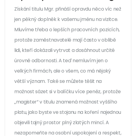
Získání titulu Mgr. přináší opravdu něco víc než
jen pěkný doplněk k vašemu jménu na vizitce.
Mluvíme třeba o lepších pracovních pozicích,
protože zaměstnavatelé mají často v oblibě
lidi, kteří dokázali vytrvat a dosáhnout určité
úrovně odbornosti. A teď nemluvím jen o
velkých firmách, ale o všem, co má nějaký
větší význam. Také se můžete těšit na
možnost sázet si v balíčku více peněz, protože
„magister“ v titulu znamená možnost vyššího
platu, jako byste ve stojanu na koření najednou
objevili tajný prostor plný zlatých mincí. A
nezapomeňte na osobní uspokojení a respekt,