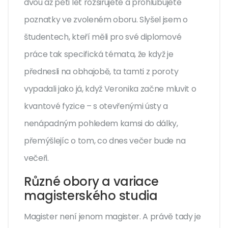
dvou až pěti let rozšiřujete a prohlubujete
poznatky ve zvoleném oboru. Slyšel jsem o
študentech, kteří měli pro své diplomové
práce tak specifická témata, že když je
přednesli na obhajobě, ta tamti z poroty
vypadali jako já, když Veronika začne mluvit o
kvantové fyzice – s otevřenými ústy a
nenápadným pohledem kamsi do dálky,
přemýšlejíc o tom, co dnes večer bude na
večeři.
Různé obory a variace
magisterského studia
Magister není jenom magister. A právě tady je