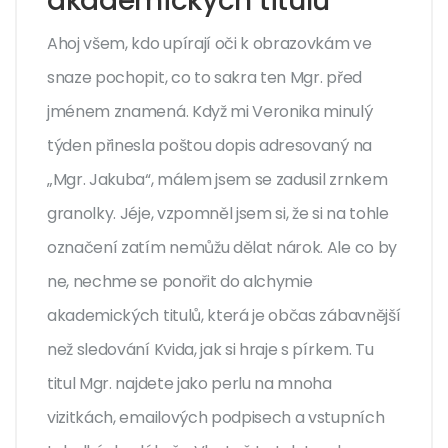
akademických titulů
Ahoj všem, kdo upírají oči k obrazovkám ve
snaze pochopit, co to sakra ten Mgr. před
jménem znamená. Když mi Veronika minulý
týden přinesla poštou dopis adresovaný na
„Mgr. Jakuba“, málem jsem se zadusil zrnkem
granolky. Jéje, vzpomněl jsem si, že si na tohle
označení zatím nemůžu dělat nárok. Ale co by
ne, nechme se ponořit do alchymie
akademických titulů, která je občas zábavnější
než sledování Kvida, jak si hraje s pírkem. Tu
titul Mgr. najdete jako perlu na mnoha
vizitkách, emailových podpisech a vstupních