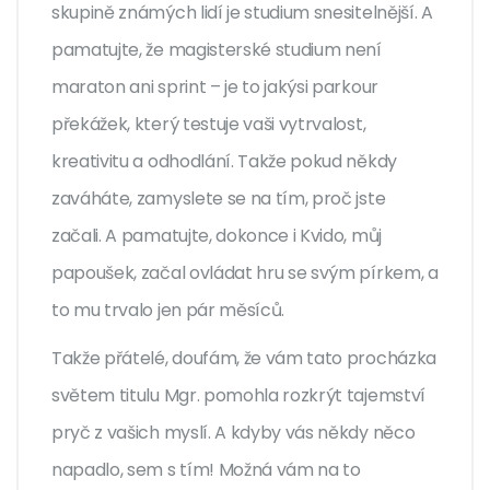
skupině známých lidí je studium snesitelnější. A
pamatujte, že magisterské studium není
maraton ani sprint – je to jakýsi parkour
překážek, který testuje vaši vytrvalost,
kreativitu a odhodlání. Takže pokud někdy
zaváháte, zamyslete se na tím, proč jste
začali. A pamatujte, dokonce i Kvido, můj
papoušek, začal ovládat hru se svým pírkem, a
to mu trvalo jen pár měsíců.
Takže přátelé, doufám, že vám tato procházka
světem titulu Mgr. pomohla rozkrýt tajemství
pryč z vašich myslí. A kdyby vás někdy něco
napadlo, sem s tím! Možná vám na to