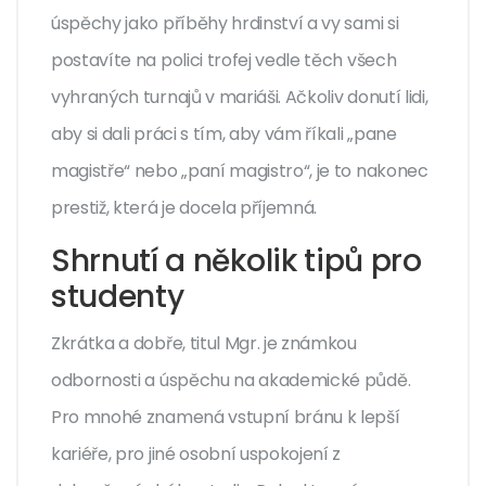
úspěchy jako příběhy hrdinství a vy sami si
postavíte na polici trofej vedle těch všech
vyhraných turnajů v mariáši. Ačkoliv donutí lidi,
aby si dali práci s tím, aby vám říkali „pane
magistře“ nebo „paní magistro“, je to nakonec
prestiž, která je docela příjemná.
Shrnutí a několik tipů pro
studenty
Zkrátka a dobře, titul Mgr. je známkou
odbornosti a úspěchu na akademické půdě.
Pro mnohé znamená vstupní bránu k lepší
kariéře, pro jiné osobní uspokojení z