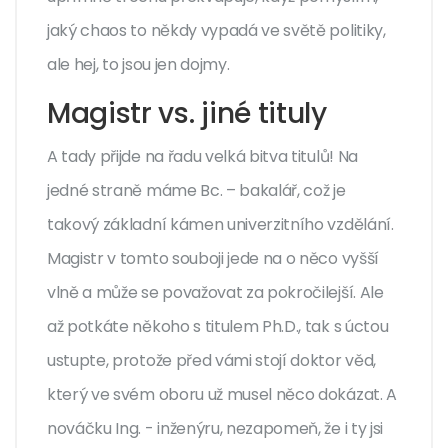
jaký chaos to někdy vypadá ve světě politiky,
ale hej, to jsou jen dojmy.
Magistr vs. jiné tituly
A tady přijde na řadu velká bitva titulů! Na
jedné straně máme Bc. – bakalář, což je
takový základní kámen univerzitního vzdělání.
Magistr v tomto souboji jede na o něco vyšší
vlně a může se považovat za pokročilejší. Ale
až potkáte někoho s titulem Ph.D., tak s úctou
ustupte, protože před vámi stojí doktor věd,
který ve svém oboru už musel něco dokázat. A
nováčku Ing. - inženýru, nezapomeň, že i ty jsi