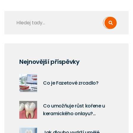
Nejnovější příspěvky
Co je Fazetové zrcadlo?
Co umožňuje růst kořene u
keramického onlayu?
Pochopení biologických limitů
Jak dlouho vydrží umělé