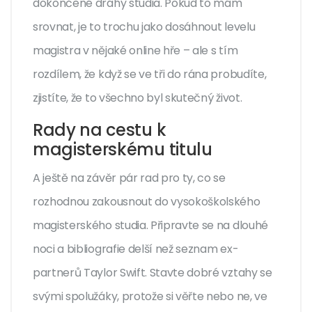
dokončené dráhy studia. Pokud to mám
srovnat, je to trochu jako dosáhnout levelu
magistra v nějaké online hře – ale s tím
rozdílem, že když se ve tři do rána probudíte,
zjistíte, že to všechno byl skutečný život.
Rady na cestu k
magisterskému titulu
A ještě na závěr pár rad pro ty, co se
rozhodnou zakousnout do vysokoškolského
magisterského studia. Připravte se na dlouhé
noci a bibliografie delší než seznam ex-
partnerů Taylor Swift. Stavte dobré vztahy se
svými spolužáky, protože si věřte nebo ne, ve