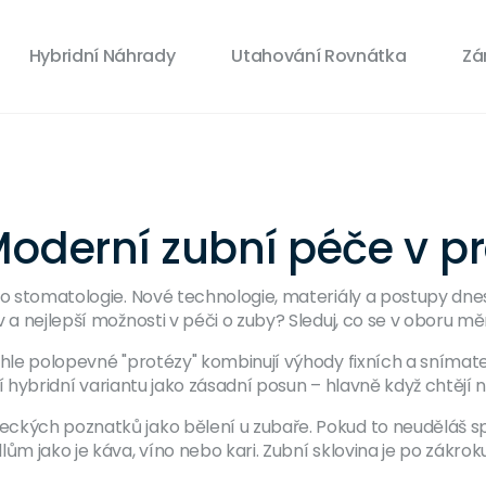
Hybridní Náhrady
Utahování Rovnátka
Zá
Moderní zubní péče v pr
ako stomatologie. Nové technologie, materiály a postupy dn
 a nejlepší možnosti v péči o zuby? Sleduj, co se v oboru mě
yhle polopevné "protézy" kombinují výhody fixních a snímatel
tí hybridní variantu jako zásadní posun – hlavně když chtějí n
ckých poznatků jako bělení u zubaře. Pokud to neuděláš sp
 jako je káva, víno nebo kari. Zubní sklovina je po zákroku ci