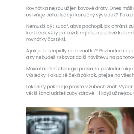
Rovnátka nejsou už jen kovové dráty. Dnes máš n
ovlivňuje délku léčby i konečný výsledek? Pokud t
Nemusíš být zubař, abys pochopil, jak chránit z
kartáček vždy po každém jídle, a pečlivě kolem
rovnátky častější.
A jak je to s lepidly na rovnátka? Rozhodně nepo
a ty nebudeš riskovat další návštěvu na pohotov
Maxilofaciální chirurgie prošla za poslední roky
výsledky. Pokud tě čeká zákrok, ptej se na všech
Lékařský pokrok je prostě v zubech znát. Vyber s
větší šanci udržet zuby zdravé – i když už nejsou 