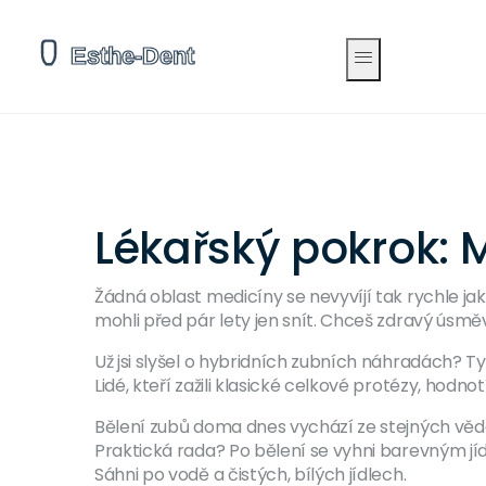
Lékařský pokrok: 
Žádná oblast medicíny se nevyvíjí tak rychle j
mohli před pár lety jen snít. Chceš zdravý úsměv
Už jsi slyšel o hybridních zubních náhradách? T
Lidé, kteří zažili klasické celkové protézy, hodno
Bělení zubů doma dnes vychází ze stejných věde
Praktická rada? Po bělení se vyhni barevným jídlům
Sáhni po vodě a čistých, bílých jídlech.