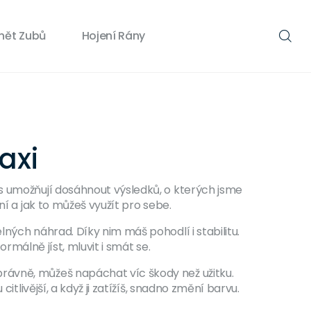
nět Zubů
Hojení Rány
axi
es umožňují dosáhnout výsledků, o kterých jsme
ní a jak to můžeš využít pro sebe.
ných náhrad. Díky nim máš pohodlí i stabilitu.
ormálně jíst, mluvit i smát se.
rávně, můžeš napáchat víc škody než užitku.
tlivější, a když ji zatížíš, snadno změní barvu.