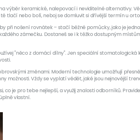
a výběr keramické, nalepovací i neviditelné alternativy. Vě
ě tlačí nebo bolí, neboj se domluvit si dřívější termín u orto
uby při nošení rovnátek – stačí běžné pomůcky, jako je jedn
 každého zámečku. Dostaneš se i k těžko dostupným místům 
užívej "něco z domácí dílny". Jen speciální stomatologická le
osti.
 obrovskými změnami. Moderní technologie umožňují přesnější
ny možnosti. Vždy se vyplatí vědět, jaké jsou nejnovější tre
i, co je pro tebe nejlepší, a využij znalosti odborníků. Pra
úplně vlastní.