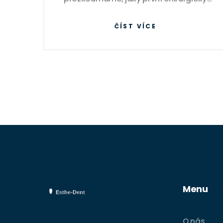
zákrok se odehrál a jak se toto pole
ČÍST VÍCE
vyvíjelo. Naše cesta poznání nám
umožní lépe porozumět současnému
stavu medicíny. Těším se na společnou
objevovací cestu!
Menu
O nás