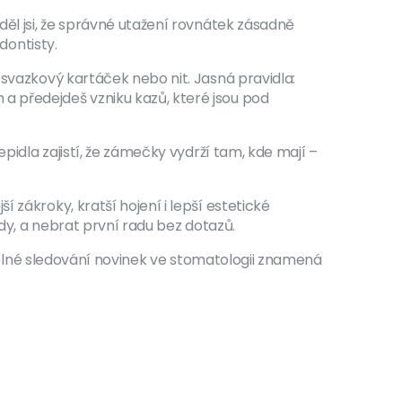
děl jsi, že správné utažení rovnátek zásadně
dontisty.
osvazkový kartáček nebo nit. Jasná pravidla:
a předejdeš vzniku kazů, které jsou pod
pidla zajistí, že zámečky vydrží tam, kde mají –
 zákroky, kratší hojení i lepší estetické
ndy, a nebrat první radu bez dotazů.
videlné sledování novinek ve stomatologii znamená