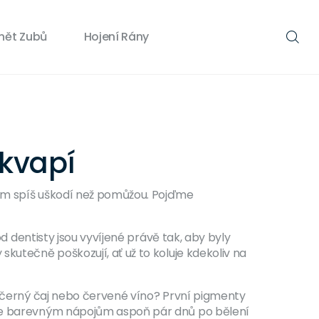
nět Zubů
Hojení Rány
ekvapí
vám spíš uškodí než pomůžou. Pojďme
od dentisty jsou vyvíjené právě tak, aby byly
kutečně poškozují, ať už to koluje kdekoliv na
u, černý čaj nebo červené víno? První pigmenty
e se barevným nápojům aspoň pár dnů po bělení