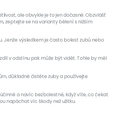
tlivost, ale obvykle je to jen dočasné. Obzvlášť
, zeptejte se na varianty bělení s nižším
mu. Jenže výsledkem je často bolest zubů nebo
zdíl v odstínu pak může být vidět. Tohle by měl
jům, důkladně čistěte zuby a používejte
 účinné a navíc bezbolestné, když víte, co čekat
ou napáchat víc škody než užitku.