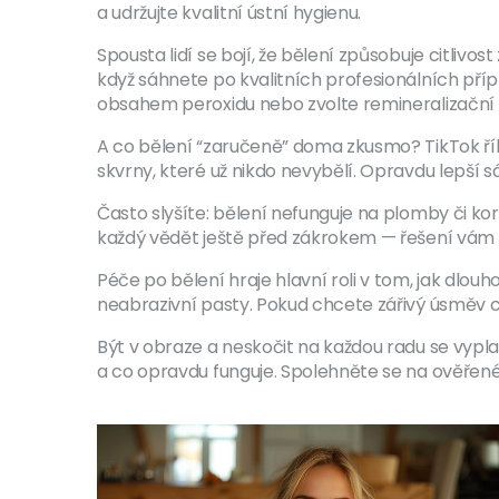
a udržujte kvalitní ústní hygienu.
Spousta lidí se bojí, že bělení způsobuje citliv
když sáhnete po kvalitních profesionálních přípr
obsahem peroxidu nebo zvolte remineralizační g
A co bělení “zaručeně” doma zkusmo? TikTok řík
skvrny, které už nikdo nevybělí. Opravdu lepší 
Často slyšíte: bělení nefunguje na plomby či kor
každý vědět ještě před zákrokem — řešení vám 
Péče po bělení hraje hlavní roli v tom, jak dlo
neabrazivní pasty. Pokud chcete zářivý úsměv c
Být v obraze a neskočit na každou radu se vypla
a co opravdu funguje. Spolehněte se na ověřené