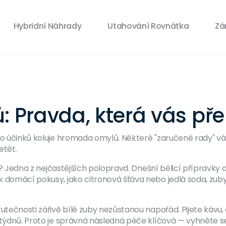
Hybridní Náhrady
Utahování Rovnátka
Zá
: Pravda, která vás př
eho účinků koluje hromada omylů. Některé "zaručené rady" 
etět.
nu? Jedna z nejčastějších polopravd. Dnešní bělicí přípravky 
 domácí pokusy, jako citronová šťáva nebo jedlá soda, zuby s
kutečnosti zářivě bílé zuby nezůstanou napořád. Pijete káv
ár týdnů. Proto je správná následná péče klíčová — vyhnět