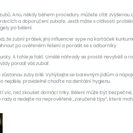
ost zubů. Ano, někdy během procedury můžete cítit zvýšenou ci
avcích a doporučení zubaře. Jestli máte s citlivostí problém
ely po bělení.
á, že zubní prášek, jiný influencer sype na kartáček kurku
sáhnout po ověřeném řešení a poradit se s odborníky.
unky. A tohle je fakt. Umělé náhrady se prostě nevybělí a ro
vždy poradí váš zubař.
uho zůstanou zuby bílé. Vyhýbejte se barevným jídlům a nápo
o nejdéle, pravidelně choďte na dentální hygienu.
tí víc, než zkoušet domácí triky. Bělení může být bezpečné,
 rady a nedejte na neprověřené „zaručené tipy“, které moh