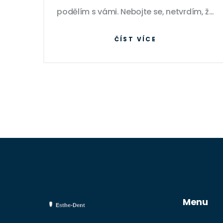
podělím s vámi. Nebojte se, netvrdím, že
jsem expert, ale snažím se získat co
ČÍST VÍCE
nejvíce informací a podělit se o ně.
Věřím, že vám můj pohled pomůže lépe
pochopit tento proces. Beru to jako
cestu za poznáním, která může pomoci
nám všem.
Menu