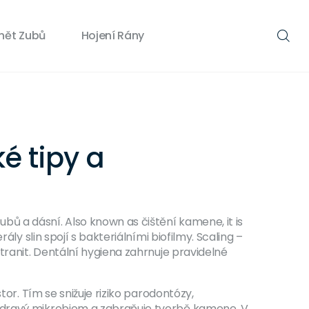
nět Zubů
Hojení Rány
é tipy a
zubů a dásní
. Also known as
čištění kamene
, it is
ály slin spojí s bakteriálními biofilmy.
Scaling
–
tranit.
Dentální hygiena
zahrnuje pravidelné
tor. Tím se snižuje riziko
parodontózy
,
dravý mikrobiom a zabraňuje tvorbě kamene. V