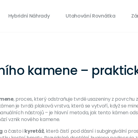
Hybridní Náhrady
Utahování Rovnátka
Zá
ího kamene – praktick
amene
,
proces, který odstraňuje tvrdé usazeniny z povrchu 
 kámen
je tvrdá plaková vrstva, která se vytvoří, když se miner
anuálních nástrojů – je hlavní metoda, jak tento kámen ods
chází vznik nového kamene.
ng
a často i
kyretáž
, která čistí pod dásní i subgingivální pros
ytku kostní hmoty. Pravidelná
dentální hygiena
podporuje z