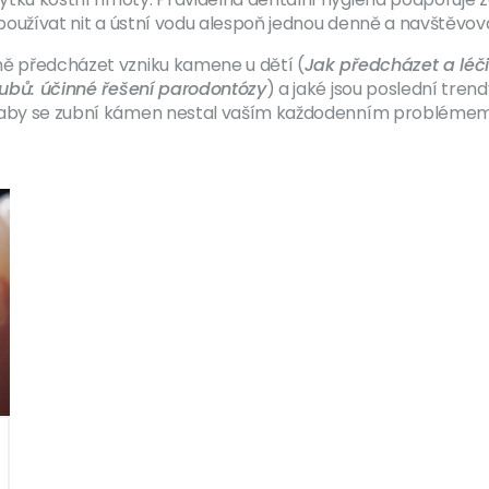
, používat nit a ústní vodu alespoň jednou denně a navštěvo
ně předcházet vzniku kamene u dětí (
Jak předcházet a léči
zubů: účinné řešení parodontózy
) a jaké jsou poslední tren
, aby se zubní kámen nestal vaším každodenním problémem.