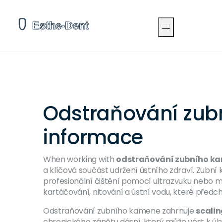
Odstraňování zubn
informace
When working with
odstraňování zubního k
a klíčová součást udržení ústního zdraví.
Zubní
profesionální čištění pomocí ultrazvuku nebo m
kartáčování, nitování a ústní vodu, které před
Odstraňování zubního kamene zahrnuje
scali
chronického zánětu dásní, který může vést k úb