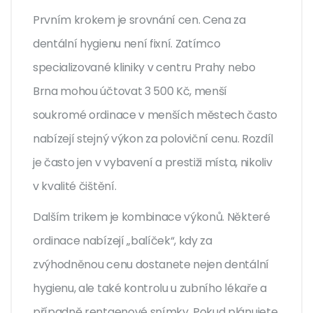
Prvním krokem je srovnání cen. Cena za
dentální hygienu není fixní. Zatímco
specializované kliniky v centru Prahy nebo
Brna mohou účtovat 3 500 Kč, menší
soukromé ordinace v menších městech často
nabízejí stejný výkon za poloviční cenu. Rozdíl
je často jen v vybavení a prestiži místa, nikoliv
v kvalité čištění.
Dalším trikem je kombinace výkonů. Některé
ordinace nabízejí „balíček“, kdy za
zvýhodněnou cenu dostanete nejen dentální
hygienu, ale také kontrolu u zubního lékaře a
případně rentgenové snímky. Pokud plánujete