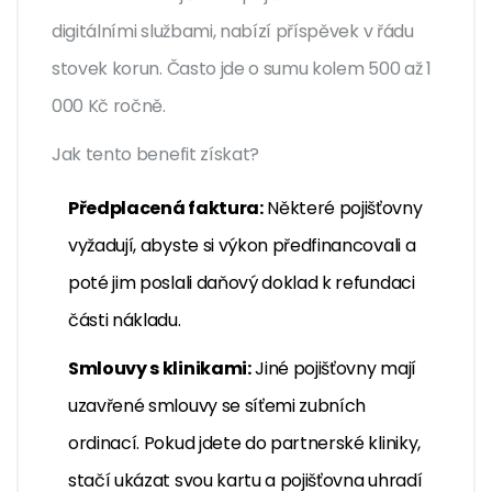
digitálními službami
, nabízí příspěvek v řádu
stovek korun. Často jde o sumu kolem 500 až 1
000 Kč ročně.
Jak tento benefit získat?
Předplacená faktura:
Některé pojišťovny
vyžadují, abyste si výkon předfinancovali a
poté jim poslali daňový doklad k refundaci
části nákladu.
Smlouvy s klinikami:
Jiné pojišťovny mají
uzavřené smlouvy se síťemi zubních
ordinací. Pokud jdete do partnerské kliniky,
stačí ukázat svou kartu a pojišťovna uhradí