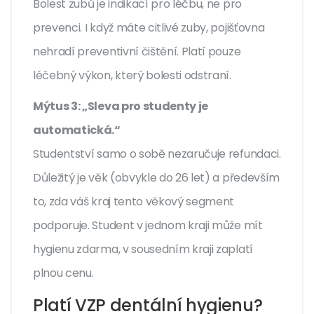
Bolest zubů je indikací pro léčbu, ne pro
prevenci. I když máte citlivé zuby, pojišťovna
nehradí preventivní čištění. Platí pouze
léčebný výkon, který bolesti odstraní.
Mýtus 3: „Sleva pro studenty je
automatická.“
Studentství samo o sobě nezaručuje refundaci.
Důležitý je věk (obvykle do 26 let) a především
to, zda váš kraj tento věkový segment
podporuje. Student v jednom kraji může mít
hygienu zdarma, v sousedním kraji zaplatí
plnou cenu.
Platí VZP dentální hygienu?