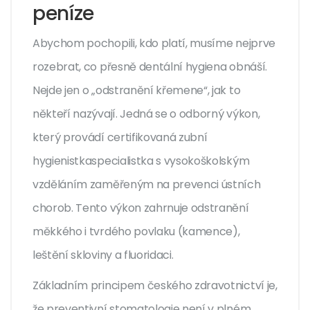
peníze
Abychom pochopili, kdo platí, musíme nejprve
rozebrat, co přesně dentální hygiena obnáší.
Nejde jen o „odstranění křemene“, jak to
někteří nazývají. Jedná se o odborný výkon,
který provádí certifikovaná
zubní
hygienistka
specialistka s vysokoškolským
vzděláním zaměřeným na prevenci ústních
chorob
. Tento výkon zahrnuje odstranění
měkkého i tvrdého povlaku (kamence),
leštění skloviny a fluoridaci.
Základním principem českého zdravotnictví je,
že preventivní stomatologie není v plném