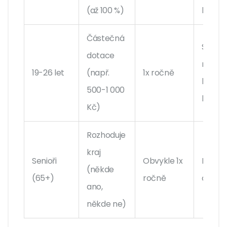
(až 100 %)
kraji
Částečná
Studi
dotace
nebo
19-26 let
(např.
1x ročně
bydlis
500-1 000
kraji
Kč)
Rozhoduje
kraj
Senioři
Obvykle 1x
Přihlá
(někde
(65+)
ročně
obce/
ano,
někde ne)