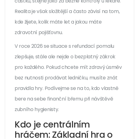
částku, stejně jako za běžné kontroly u lékaře.
Realita je však složitější a často závisí na tom,
kde žijete, kolik máte let a jakou máte
zdravotní pojišťovnu.
V roce 2026 se situace s refundací pomalu
zlepšuje, stále ale nejde o bezplatný zákrok
pro každého. Pokud chcete mít zdravý úsměv
bez nutnosti prodávat ledničku, musíte znát
pravidla hry. Podívejme se na to, kdo vlastně
bere na sebe finanční břemu při návštěvě
zubního hygienisty.
Kdo je centrálním
hráčem: Základní hra o