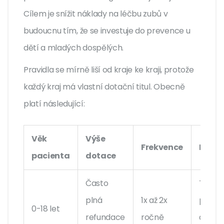
Cílem je snížit náklady na léčbu zubů v
budoucnu tím, že se investuje do prevence u
dětí a mladých dospělých.
Pravidla se mírně liší od kraje ke kraji, protože
každý kraj má vlastní dotační titul. Obecně
platí následující:
Věk
Výše
Frekvence
Podm
pacienta
dotace
Často
Trvalý
plná
1x až 2x
pobyt
0-18 let
refundace
ročně
dané