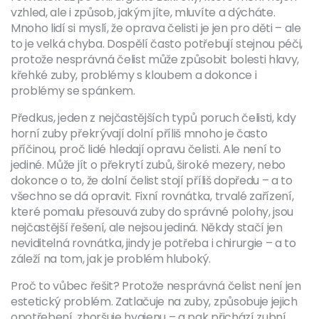
vzhled, ale i způsob, jakým jíte, mluvíte a dýcháte
.
Mnoho lidí si myslí, že oprava čelisti je jen pro děti – ale
to je velká chyba. Dospělí často potřebují stejnou péči,
protože nesprávná čelist může způsobit bolesti hlavy,
křehké zuby, problémy s kloubem a dokonce i
problémy se spánkem.
Předkus
,
jeden z nejčastějších typů poruch čelisti, kdy
horní zuby překrývají dolní příliš mnoho
je často
příčinou, proč lidé hledají opravu čelisti. Ale není to
jediné. Může jít o překrytí zubů, široké mezery, nebo
dokonce o to, že dolní čelist stojí příliš dopředu – a to
všechno se dá opravit.
Fixní rovnátka
,
trvalé zařízení,
které pomalu přesouvá zuby do správné polohy
, jsou
nejčastější řešení, ale nejsou jediná. Někdy stačí jen
neviditelná rovnátka, jindy je potřeba i chirurgie – a to
záleží na tom, jak je problém hluboký.
Proč to vůbec řešit? Protože nesprávná čelist není jen
estetický problém. Zatlačuje na zuby, způsobuje jejich
opotřebení, zhoršuje hygienu – a pak přichází zubní