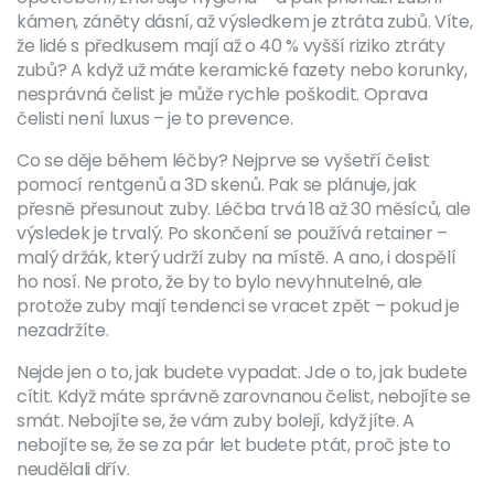
kámen, záněty dásní, až výsledkem je ztráta zubů. Víte,
že lidé s předkusem mají až o 40 % vyšší riziko ztráty
zubů? A když už máte keramické fazety nebo korunky,
nesprávná čelist je může rychle poškodit. Oprava
čelisti není luxus – je to prevence.
Co se děje během léčby? Nejprve se vyšetří čelist
pomocí rentgenů a 3D skenů. Pak se plánuje, jak
přesně přesunout zuby. Léčba trvá 18 až 30 měsíců, ale
výsledek je trvalý. Po skončení se používá retainer –
malý držák, který udrží zuby na místě. A ano, i dospělí
ho nosí. Ne proto, že by to bylo nevyhnutelné, ale
protože zuby mají tendenci se vracet zpět – pokud je
nezadržíte.
Nejde jen o to, jak budete vypadat. Jde o to, jak budete
cítit. Když máte správně zarovnanou čelist, nebojíte se
smát. Nebojíte se, že vám zuby bolejí, když jíte. A
nebojíte se, že se za pár let budete ptát, proč jste to
neudělali dřív.