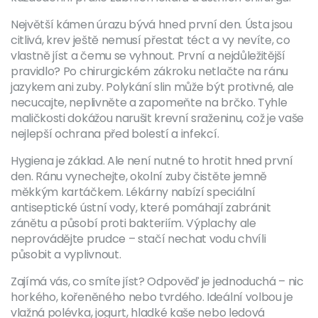
Největší kámen úrazu bývá hned první den. Ústa jsou
citlivá, krev ještě nemusí přestat téct a vy nevíte, co
vlastně jíst a čemu se vyhnout. První a nejdůležitější
pravidlo? Po chirurgickém zákroku netlačte na ránu
jazykem ani zuby. Polykání slin může být protivné, ale
necucajte, neplivněte a zapomeňte na brčko. Tyhle
maličkosti dokážou narušit krevní sraženinu, což je vaše
nejlepší ochrana před bolestí a infekcí.
Hygiena je základ. Ale není nutné to hrotit hned první
den. Ránu vynechejte, okolní zuby čistěte jemně
měkkým kartáčkem. Lékárny nabízí speciální
antiseptické ústní vody, které pomáhají zabránit
zánětu a působí proti bakteriím. Výplachy ale
neprovádějte prudce – stačí nechat vodu chvíli
působit a vyplivnout.
Zajímá vás, co smíte jíst? Odpověď je jednoduchá – nic
horkého, kořeněného nebo tvrdého. Ideální volbou je
vlažná polévka, jogurt, hladké kaše nebo ledová