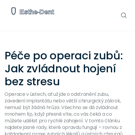
Péče po operaci zubů:
Jak zvládnout hojení
bez stresu
Operace v ústech, ať už jde o odstranění zubu,
zavedení implantátu nebo větší chirurgický zákrok,
nemusí být žádná hrůza. Všechno se dá zvládnout
mnohem líp, když přesně víte, co vás čeká a co
můžete udělat pro rychlé zahojení. V tomto článku
najdete jasné rady, které opravdu fungují – rovnou z
každodenní praxe zubních lékařů a ústních chirurgů.