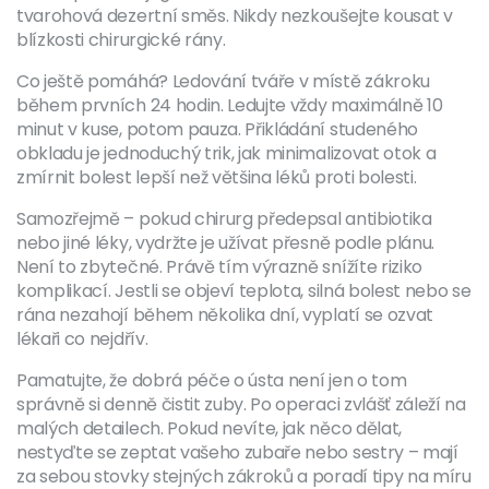
tvarohová dezertní směs. Nikdy nezkoušejte kousat v
blízkosti chirurgické rány.
Co ještě pomáhá? Ledování tváře v místě zákroku
během prvních 24 hodin. Ledujte vždy maximálně 10
minut v kuse, potom pauza. Přikládání studeného
obkladu je jednoduchý trik, jak minimalizovat otok a
zmírnit bolest lepší než většina léků proti bolesti.
Samozřejmě – pokud chirurg předepsal antibiotika
nebo jiné léky, vydržte je užívat přesně podle plánu.
Není to zbytečné. Právě tím výrazně snížíte riziko
komplikací. Jestli se objeví teplota, silná bolest nebo se
rána nezahojí během několika dní, vyplatí se ozvat
lékaři co nejdřív.
Pamatujte, že dobrá péče o ústa není jen o tom
správně si denně čistit zuby. Po operaci zvlášť záleží na
malých detailech. Pokud nevíte, jak něco dělat,
nestyďte se zeptat vašeho zubaře nebo sestry – mají
za sebou stovky stejných zákroků a poradí tipy na míru