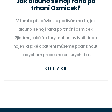
Jak dlouho se hojí rána po
trhani Osmicek?
V tomto příspěvku se podívám na to, jak
dlouho se hojí rána po trhání osmicek.
Zjistíme, jaké faktory mohou ovlivnit dobu
hojení a jaké opatření můžeme podniknout,
abychom proces hojení urychlili a
minimalizovali komplikace. Připojte se ke
ČÍST VÍCE
mně, abyste se dozvěděli o tom, co čekat po
tomto zákroku a jak se o sebe postarat v
následujících dnech.