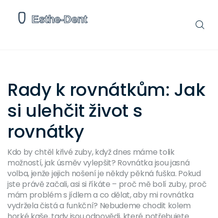
Rady k rovnátkům: Jak
si ulehčit život s
rovnátky
Kdo by chtěl křivé zuby, když dnes máme tolik
možností, jak úsměv vylepšit? Rovnátka jsou jasná
volba, jenže jejich nošení je někdy pěkná fuška. Pokud
jste právě začali, asi si říkáte – proč mě bolí zuby, proč
mám problém s jídlem a co dělat, aby mi rovnátka
vydržela čistá a funkční? Nebudeme chodit kolem
horké kaše, tady jsou odpovědi, které potřebujete.