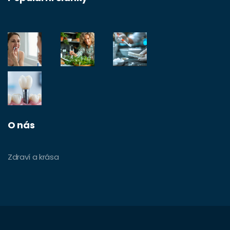
O nás
Zdraví a krása