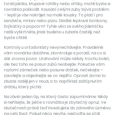
tvrdá jablka, křupavé rohlíky nebo oříšky, mohli byste si
rovnátka poškodit. Kousání celými zuby bývá problém
– lepší je vše nakrájet na malé kousky. To platí i pro
sendviče, mrkev nebo pizzu. Sladké lepkavé bonbony,
žvýkačky a popcorn? Tyhle věci ze svého jídelníčku
radši vyškrtněte, jinak budete u zubaře častěji, než
byste chtěli.
Kontroly u ortodontisty nevynechávejte. Pravidelně
vám rovnátka dotáhne, zkontroluje a poradí, na co si
dát zrovna pozor. Utahování může někdy trochu bolet,
ale bez toho se posun zubů neobejde. Pokud se vám
rozlomí zámeček nebo posune drátek, nečekejte –
zavolejte a objednejte se co nejdřív. Opravit doma to
zkuste raději jen v nouzi, a to například zaštípnutím
drátku, který píchá.
Na závěr jeden tip, na který často zapomínáme: Nikdy
si neříkejte, že péče o rovnátka je zbytečný opruz. Ve
skutečnosti právě teď investujete do zdravého úsměvu
na celý život. Pokud něco nevíte, nestyďte se ptát