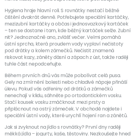
Hygiena hraje hlavní roli. S rovnátky nestačí běžné
čištění dvakrát denně. Potřebujete speciální kartáčky,
mezizubní kartáčky a občas i jednosvazkový kartáček
– ten se dostane i tam, kde běžný kartáček selže. Zubní
nit? Jednoznačně ano, zvlášť večer. Velmi pomáhá
ústní sprcha, která proudem vody vyplaví nečistoty
pod drátky a kolem zámečků. Nečistit znamená
riskovat kazy, záněty dásní a zápach z úst, takže raději
tuhle část nepodceňujte.
Během prvních dnů vás může pobolívat celá pusa.
Gely na zmírnění bolesti nebo chladivé nápoje přináší
úlevu. Pokud vás odřeniny od drátků a zámečků
nenechají v klidu, sáhněte po ortodontickém vosku.
Stačí kousek vosku zmáčknout mezi prsty a
připlácnout na ostrý zámeček. V obchodě najdete i
speciální ústní vody, které urychlí hojení ran a zánětů.
Jak si zvyknout na jídlo s rovnátky? První dny raději
měkká jídla – jogurty, kaše, těstoviny. Nezkoušejte hned