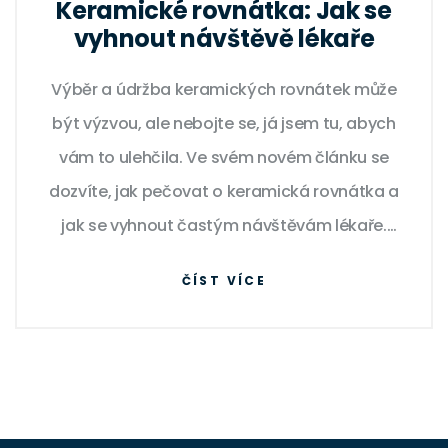
Keramické rovnátka: Jak se
vyhnout návštěvě lékaře
Výběr a údržba keramických rovnátek může
být výzvou, ale nebojte se, já jsem tu, abych
vám to ulehčila. Ve svém novém článku se
dozvíte, jak pečovat o keramická rovnátka a
jak se vyhnout častým návštěvám lékaře.
Sdílím s vámi přátelské rady a tipy, které z
ČÍST VÍCE
vašeho úsměvu udělají skutečné mistrovské
dílo. Je čas se usmát bez obav. Přidejte se ke
mně a objevte, jak může být péče o zuby
snadná a bez stresu.