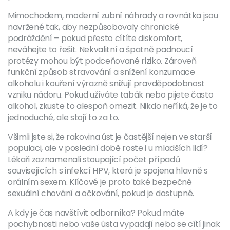
Mimochodem, moderní zubní náhrady a rovnátka jsou
navržené tak, aby nezpůsobovaly chronické
podráždění – pokud přesto cítíte diskomfort,
neváhejte to řešit. Nekvalitní a špatně padnoucí
protézy mohou být podceňované riziko. Zároveň
funkční způsob stravování a snížení konzumace
alkoholu i kouření výrazně snižují pravděpodobnost
vzniku nádoru. Pokud užíváte tabák nebo pijete často
alkohol, zkuste to alespoň omezit. Nikdo neříká, že je to
jednoduché, ale stojí to za to.
Všimli jste si, že rakovina úst je častější nejen ve starší
populaci, ale v poslední době roste i u mladších lidí?
Lékaři zaznamenali stoupající počet případů
souvisejících s infekcí HPV, která je spojena hlavně s
orálním sexem. Klíčové je proto také bezpečné
sexuální chování a očkování, pokud je dostupné.
A kdy je čas navštívit odborníka? Pokud máte
pochybnosti nebo vaše ústa vypadají nebo se cítí jinak