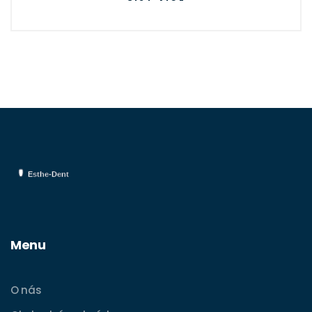
které vám mohou pomoci k lepšímu
pochopení tohoto závažného zdravotního
problému. Zdraví je na prvním místě, tak se
pojďme dozvědět více.
Menu
O nás