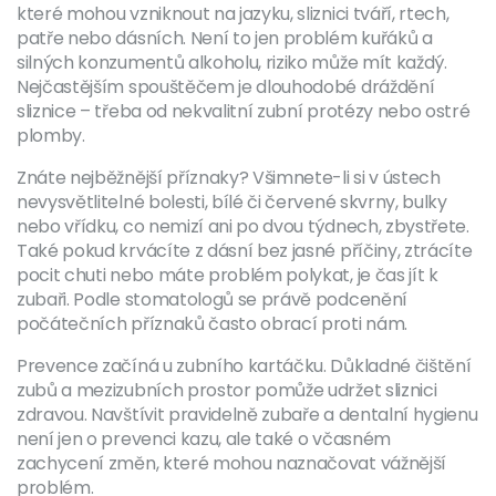
které mohou vzniknout na jazyku, sliznici tváří, rtech,
patře nebo dásních. Není to jen problém kuřáků a
silných konzumentů alkoholu, riziko může mít každý.
Nejčastějším spouštěčem je dlouhodobé dráždění
sliznice – třeba od nekvalitní zubní protézy nebo ostré
plomby.
Znáte nejběžnější příznaky? Všimnete-li si v ústech
nevysvětlitelné bolesti, bílé či červené skvrny, bulky
nebo vřídku, co nemizí ani po dvou týdnech, zbystřete.
Také pokud krvácíte z dásní bez jasné příčiny, ztrácíte
pocit chuti nebo máte problém polykat, je čas jít k
zubaři. Podle stomatologů se právě podcenění
počátečních příznaků často obrací proti nám.
Prevence začíná u zubního kartáčku. Důkladné čištění
zubů a mezizubních prostor pomůže udržet sliznici
zdravou. Navštívit pravidelně zubaře a dentalní hygienu
není jen o prevenci kazu, ale také o včasném
zachycení změn, které mohou naznačovat vážnější
problém.