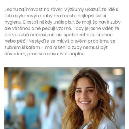
Jednu zajímavost na závěr: Výzkumy ukazují, že lidé s
tetracyklinovými zuby mají často nejlepší ústní
hygienu. Dostali někdy „nálepku“, že mají špinavé zuby,
ale většinou o ně pečují vzorně. Tady je jasně vidět, že
barva zubů nemusí mít nic společného se snahou
nebo péčí. Nestyďte se mluvit o svém problému se
zubním lékařem – má řešení a zuby nemusí být
důvodem, proč se neusmívat naplno.