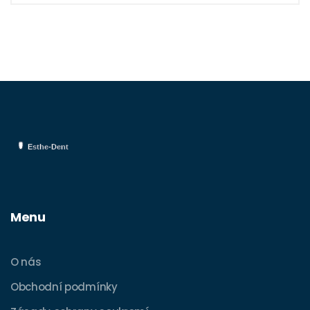
úsměvem na tváři.
Menu
O nás
Obchodní podmínky