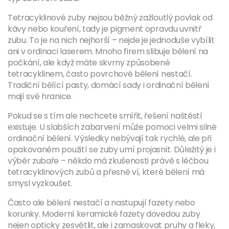
Tetracyklinové zuby nejsou běžný zažloutlý povlak od
kávy nebo kouření, tady je pigment opravdu uvnitř
zubu. To je na nich nejhorší – nejde je jednoduše vybílit
ani v ordinaci laserem. Mnoho firem slibuje bělení na
počkání, ale když máte skvrny způsobené
tetracyklinem, často povrchové bělení nestačí.
Tradiční bělící pasty, domácí sady i ordinační bělení
mají své hranice.
Pokud se s tím ale nechcete smířit, řešení naštěstí
existuje. U slabších zabarvení může pomoci velmi silné
ordinační bělení. Výsledky nebývají tak rychlé, ale při
opakovaném použití se zuby umí projasnit. Důležitý je i
výběr zubaře – někdo má zkušenosti právě s léčbou
tetracyklinových zubů a přesně ví, které bělení má
smysl vyzkoušet.
Často ale bělení nestačí a nastupují fazety nebo
korunky. Moderní keramické fazety dovedou zuby
nejen opticky zesvětlit, ale i zamaskovat pruhy a fleky,