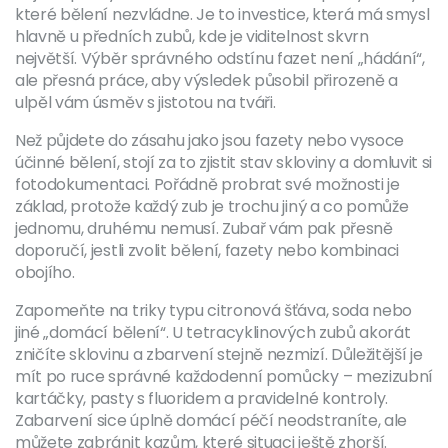
které bělení nezvládne. Je to investice, která má smysl
hlavně u předních zubů, kde je viditelnost skvrn
největší. Výběr správného odstínu fazet není „hádání“,
ale přesná práce, aby výsledek působil přirozeně a
ulpěl vám úsměv s jistotou na tváři.
Než půjdete do zásahu jako jsou fazety nebo vysoce
účinné bělení, stojí za to zjistit stav skloviny a domluvit si
fotodokumentaci. Pořádně probrat své možnosti je
základ, protože každý zub je trochu jiný a co pomůže
jednomu, druhému nemusí. Zubař vám pak přesně
doporučí, jestli zvolit bělení, fazety nebo kombinaci
obojího.
Zapomeňte na triky typu citronová šťáva, soda nebo
jiné „domácí bělení“. U tetracyklinových zubů akorát
zničíte sklovinu a zbarvení stejně nezmizí. Důležitější je
mít po ruce správné každodenní pomůcky – mezizubní
kartáčky, pasty s fluoridem a pravidelné kontroly.
Zabarvení sice úplně domácí péčí neodstraníte, ale
můžete zabránit kazům, které situaci ještě zhorší.