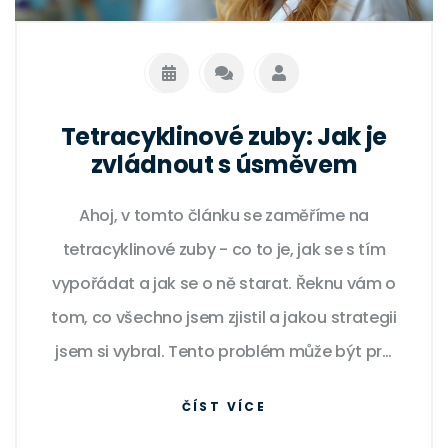
Tetracyklinové zuby: Jak je
zvládnout s úsměvem
Ahoj, v tomto článku se zaměříme na
tetracyklinové zuby - co to je, jak se s tím
vypořádat a jak se o ně starat. Řeknu vám o
tom, co všechno jsem zjistil a jakou strategii
jsem si vybral. Tento problém může být pro
mnohé z nás velmi náročný, ale já vám dnes
ČÍST VÍCE
ukážu, že i s tetracyklinovými zuby se dá žít