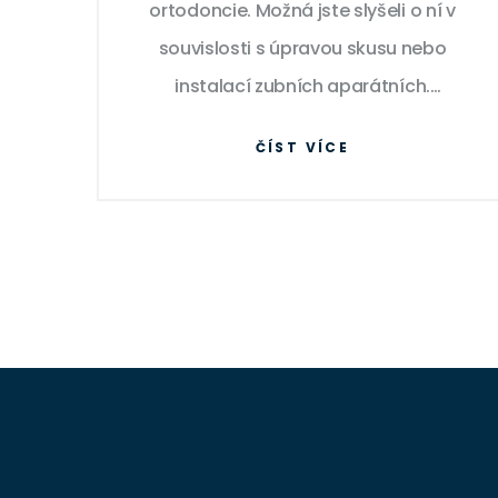
ortodoncie. Možná jste slyšeli o ní v
souvislosti s úpravou skusu nebo
instalací zubních aparátních.
Ortodoncie se zabývá právě těmito
ČÍST VÍCE
oblastmi, ale její působnost je mnohem
širší. Snaží se identifikovat a korigovat
problémy s polohou a vývojem zubů a
čelistí. Pokud chcete více vědět o tom,
jak může ortodoncie pomoci vylepšit
úsměv, přečtěte si tento článek!