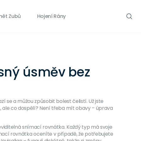
nět Zubů
Hojení Rány
ásný úsměv bez
zí se a můžou způsobit bolest čelistí. Už jste
jí, ale co dospělí? Není třeba mít obavy – úprava
neviditelná snímací rovnátka. Každý typ má svoje
ací rovnátka oceníte v případě, že potřebujete
nvisalign – fungují diskétně, takže si změny