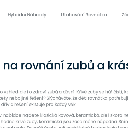
Hybridní Náhrady
Utahování Rovnátka
Zá
 na rovnání zubů a kr
zhled, ale i o zdraví zubů a dásní. Křivé zuby se hůř čistí, ka
azety nebo jiné řešení? Slýcháváte, že děti rovnátka potřebu
ív a řešení existuje pro každý věk.
 V nabídce najdete klasická kovová, keramická, ale i skoro 
 hodně křivé zuby, keramická jsou zase méně nápadná. Sním
y natrvalo. Dospělí často volí neviditelné technologie typu I