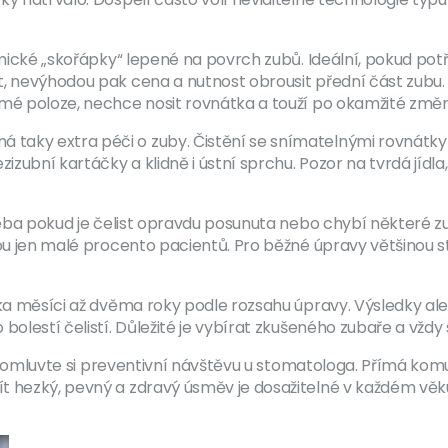
ramické „skořápky“ lepené na povrch zubů. Ideální, pokud p
t, nevýhodou pak cena a nutnost obrousit přední část zubu.
kmé poloze, nechce nosit rovnátka a touží po okamžité změ
taky extra péči o zuby. Čistění se snímatelnými rovnátky
ubní kartáčky a klidně i ústní sprchu. Pozor na tvrdá jídla
Třeba pokud je čelist opravdu posunuta nebo chybí některé z
inou jen malé procento pacientů. Pro běžné úpravy většinou
a měsíci až dvěma roky podle rozsahu úpravy. Výsledky ale sto
bolestí čelistí. Důležité je vybírat zkušeného zubaře a vždy 
it, domluvte si preventivní návštěvu u stomatologa. Přímá 
t hezký, pevný a zdravý úsměv je dosažitelné v každém věk