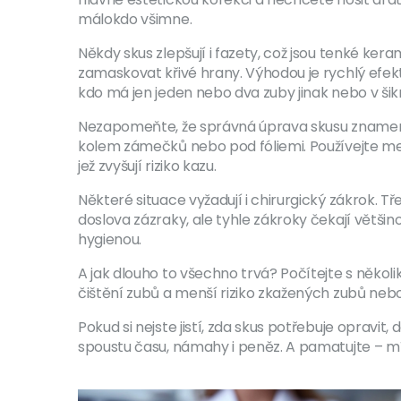
málokdo všimne.
Někdy skus zlepšují i fazety, což jsou tenké ke
zamaskovat křivé hrany. Výhodou je rychlý efek
kdo má jen jeden nebo dva zuby jinak nebo v ši
Nezapomeňte, že správná úprava skusu znamená 
kolem zámečků nebo pod fóliemi. Používejte meziz
jež zvyšují riziko kazu.
Některé situace vyžadují i chirurgický zákrok. 
doslova zázraky, ale tyhle zákroky čekají větš
hygienou.
A jak dlouho to všechno trvá? Počítejte s několik
čištění zubů a menší riziko zkažených zubů nebo 
Pokud si nejste jistí, zda skus potřebuje oprav
spoustu času, námahy i peněz. A pamatujte – mí