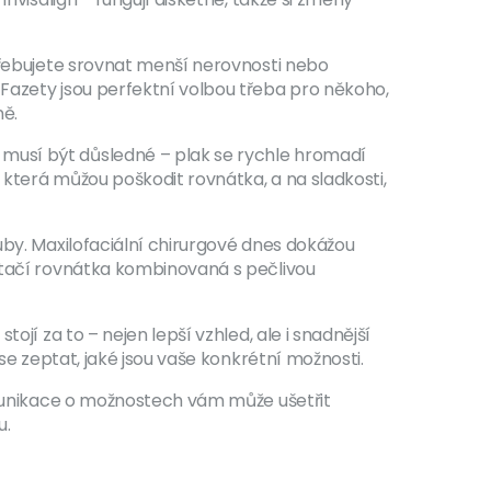
otřebujete srovnat menší nerovnosti nebo
 Fazety jsou perfektní volbou třeba pro někoho,
ně.
 musí být důsledné – plak se rychle hromadí
, která můžou poškodit rovnátka, a na sladkosti,
uby. Maxilofaciální chirurgové dnes dokážou
 stačí rovnátka kombinovaná s pečlivou
jí za to – nejen lepší vzhled, ale i snadnější
se zeptat, jaké jsou vaše konkrétní možnosti.
komunikace o možnostech vám může ušetřit
u.