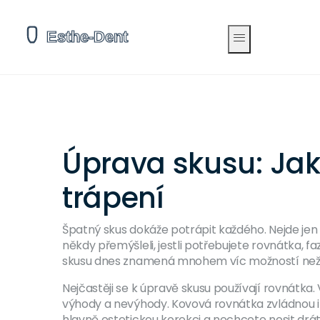
Úprava skusu: Jak
trápení
Špatný skus dokáže potrápit každého. Nejde jen o v
někdy přemýšleli, jestli potřebujete rovnátka, f
skusu dnes znamená mnohem víc možností než dř
Nejčastěji se k úpravě skusu používají rovnátka.
výhody a nevýhody. Kovová rovnátka zvládnou i
hlavně estetickou korekci a nechcete nosit drátk