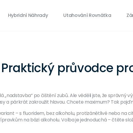
Hybridní Náhrady
Utahování Rovnátka
Zá
 Praktický průvodce pr
lá „nadstavba“ po čištění zubů. Ale věděli jste, že správný vý
 pusy a párkrát zakroužit hlavou. Chcete maximum? Tak pojď
variant – s fluoridem, bez alkoholu, protizánětlivé nebo na 
pravkům na bázi alkoholu. Volba je jednoduchá – čtěte složen