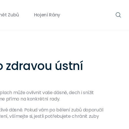
nět Zubů
Hojení Rány
o zdravou ústní
plach může ovlivnit vaše dásně, dech i snížit
me přímo na konkrétní rady.
citlivé dásně. Pokud vám po bělení zubů doporučil
í, všímejte si, jestli potřebujete chránit zuby