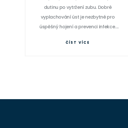
dutinu po vytržení zubu. Dobré
vyplachování úst je nezbytné pro
úspěšný hojení a prevenci infekce.
Přidejte se ke mně, když prozkoumáme
ČÍST VÍCE
různé metodiky a strategie, od použití
soli až po domácí léčbu. Můj cíl je
pomoci vám zvládnout tuto situaci co
nejpohodlněji. Ujistěte se, že víte, jak
poskytnout svým zubům tu nejlepší
péči.