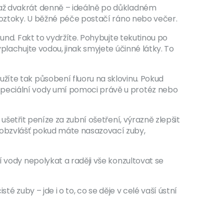
 až dvakrát denně – ideálně po důkladném
 roztoky. U běžné péče postačí ráno nebo večer.
und. Fakt to vydržíte. Pohybujte tekutinou po
plachujte vodou, jinak smyjete účinné látky. To
žíte tak působení fluoru na sklovinu. Pokud
speciální vody umí pomoci právě u protéz nebo
ušetřit peníze za zubní ošetření, výrazně zlepšit
 obzvlášť pokud máte nasazovací zuby,
í vody nepolykat a raději vše konzultovat se
té zuby – jde i o to, co se děje v celé vaší ústní