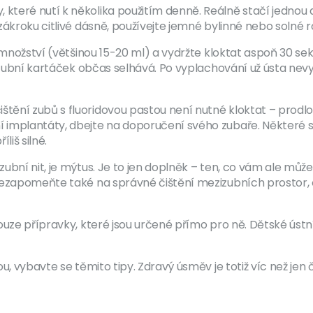
které nutí k několika použitím denně. Reálně stačí jednou
zákroku citlivé dásně, používejte jemné bylinné nebo solné
 množství (většinou 15-20 ml) a vydržte kloktat aspoň 30 sek
 zubní kartáček občas selhává. Po vyplachování už ústa nevy
ění zubů s fluoridovou pastou není nutné kloktat – prodlou
 implantáty, dbejte na doporučení svého zubaře. Některé 
liš silné.
bní nit, je mýtus. Je to jen doplněk – ten, co vám ale může 
 Nezapomeňte také na správné čištění mezizubních prostor,
ouze přípravky, které jsou určené přímo pro ně. Dětské ústn
 vybavte se těmito tipy. Zdravý úsměv je totiž víc než jen čis