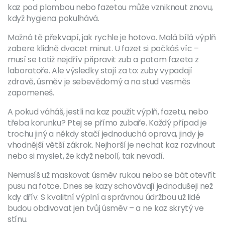
kaz pod plombou nebo fazetou může vzniknout znovu,
když hygiena pokulhává.
Možná tě překvapí, jak rychle je hotovo. Malá bílá výplň
zabere klidně dvacet minut. U fazet si počkáš víc –
musí se totiž nejdřív připravit zub a potom fazeta z
laboratoře. Ale výsledky stojí za to: zuby vypadají
zdravě, úsměv je sebevědomý a na stud vesměs
zapomeneš.
A pokud váháš, jestli na kaz použít výplň, fazetu, nebo
třeba korunku? Ptej se přímo zubaře. Každý případ je
trochu jiný a někdy stačí jednoduchá oprava, jindy je
vhodnější větší zákrok. Nejhorší je nechat kaz rozvinout
nebo si myslet, že když nebolí, tak nevadí.
Nemusíš už maskovat úsměv rukou nebo se bát otevřít
pusu na fotce. Dnes se kazy schovávají jednodušeji než
kdy dřív. S kvalitní výplní a správnou údržbou už lidé
budou obdivovat jen tvůj úsměv – a ne kaz skrytý ve
stínu.