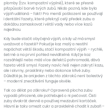
plomby (tzv. kompozitní výplně), které se přesně
přizpůsobí barvě tvých zubů. Nikdo pozná, kde byla
výplň udělaná – fakt! Pro menší poškození se používají
i dentální fazety, které překryjí celý předek zubu a
dokážou zamaskovat i větší vady nebo více kazů
najednou.
Kdy bude stačit obyčejná výplň, a kdy už má smysl
uvažovat o fazetě? Pokud je kaz malý a nestihl
napáchat větší škodu, stačí kompozitní výplň – rychlé,
šetrné a na první pohled neviditelné. Když je kaz
rozsáhlejší nebo máš více defektů pohromadě, dává
fazeta větší smysl. Fazety navíc řeší nejen zakrytí kazu,
ale i skvrny, prasklinky nebo dokonce křivé zuby.
Důležité je, že ani jeden z těchto zákroků není bolestivý
– moderní znecitlivění funguje skvěle.
Tak co dělat po zákroku? Opravená plocha zubu
vypadá přirozeně, ale potřebuješ o ni pečovat. Čisti
zuby dvakrát denně a používej mezizubní kartáček.
Hlavní je taky omezit cukr a pravidelně chodit k zubaři –