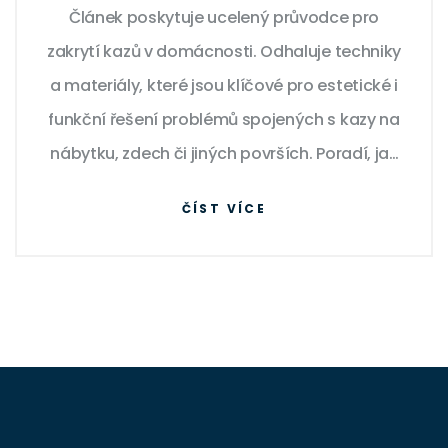
Článek poskytuje ucelený průvodce pro
zakrytí kazů v domácnosti. Odhaluje techniky
a materiály, které jsou klíčové pro estetické i
funkční řešení problémů spojených s kazy na
nábytku, zdech či jiných površích. Poradí, jak
začít, na co si dát pozor a jaké nástroje
ČÍST VÍCE
použít, aby výsledek vypadal profesionálně
a byl trvalý.