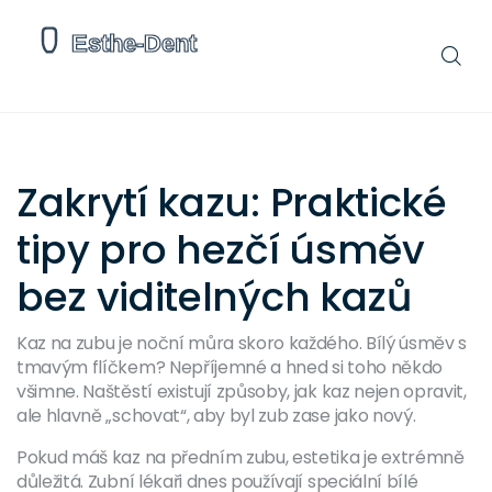
Zakrytí kazu: Praktické
tipy pro hezčí úsměv
bez viditelných kazů
Kaz na zubu je noční můra skoro každého. Bílý úsměv s
tmavým flíčkem? Nepříjemné a hned si toho někdo
všimne. Naštěstí existují způsoby, jak kaz nejen opravit,
ale hlavně „schovat“, aby byl zub zase jako nový.
Pokud máš kaz na předním zubu, estetika je extrémně
důležitá. Zubní lékaři dnes používají speciální bílé