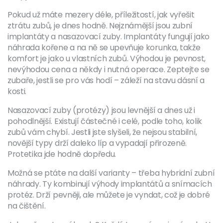
Pokud už máte mezery déle, příležitostí, jak vyřešit
ztrátu zubů, je dnes hodně. Nejznámější jsou zubní
implantáty a nasazovací zuby. Implantáty fungují jako
náhrada kořene a na ně se upevňuje korunka, takže
komfort je jako u vlastních zubů. Výhodou je pevnost,
nevýhodou cena a někdy i nutná operace. Zeptejte se
zubaře, jestli se pro vás hodí – záleží na stavu dásní a
kosti.
Nasazovací zuby (protézy) jsou levnější a dnes už i
pohodlnější. Existují částečné i celé, podle toho, kolik
zubů vám chybí. Jestli jste slyšeli, že nejsou stabilní,
novější typy drží daleko líp a vypadají přirozeně.
Protetika jde hodně dopředu.
Možná se ptáte na další varianty – třeba hybridní zubní
náhrady. Ty kombinují výhody implantátů a snímacích
protéz. Drží pevněji, ale můžete je vyndat, což je dobré
na čištění.