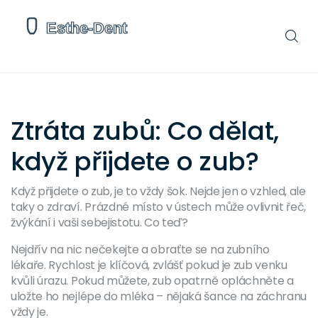
Ztráta zubů: Co dělat,
když přijdete o zub?
Když přijdete o zub, je to vždy šok. Nejde jen o vzhled, ale
taky o zdraví. Prázdné místo v ústech může ovlivnit řeč,
žvýkání i vaši sebejistotu. Co teď?
Nejdřív na nic nečekejte a obraťte se na zubního
lékaře. Rychlost je klíčová, zvlášť pokud je zub venku
kvůli úrazu. Pokud můžete, zub opatrně opláchněte a
uložte ho nejlépe do mléka – nějaká šance na záchranu
vždy je.