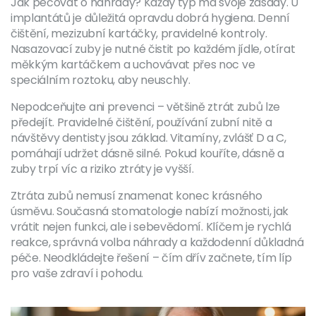
Jak pečovat o náhrady? Každý typ má svoje zásady. U
implantátů je důležitá opravdu dobrá hygiena. Denní
čištění, mezizubní kartáčky, pravidelné kontroly.
Nasazovací zuby je nutné čistit po každém jídle, otírat
měkkým kartáčkem a uchovávat přes noc ve
speciálním roztoku, aby neuschly.
Nepodceňujte ani prevenci – většině ztrát zubů lze
předejít. Pravidelné čištění, používání zubní nitě a
návštěvy dentisty jsou základ. Vitamíny, zvlášť D a C,
pomáhají udržet dásně silné. Pokud kouříte, dásně a
zuby trpí víc a riziko ztráty je vyšší.
Ztráta zubů nemusí znamenat konec krásného
úsměvu. Současná stomatologie nabízí možnosti, jak
vrátit nejen funkci, ale i sebevědomí. Klíčem je rychlá
reakce, správná volba náhrady a každodenní důkladná
péče. Neodkládejte řešení – čím dřív začnete, tím líp
pro vaše zdraví i pohodu.