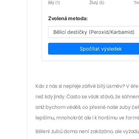
Bílý (1)
Žlutý (5)
Tm
Zvolená metoda:
Spočítat výsledek
Kdo z nás si nepřeje zářivě bílý úsměv? V éře
než kdy jindy. Často se však stává, že sáhn
aniž bychom věděli, co přesně naše zuby če
lepšímu, mnohokrát ale i k horšímu ve formě 
Bělení zubů doma není zakázáno, ale vyžadu