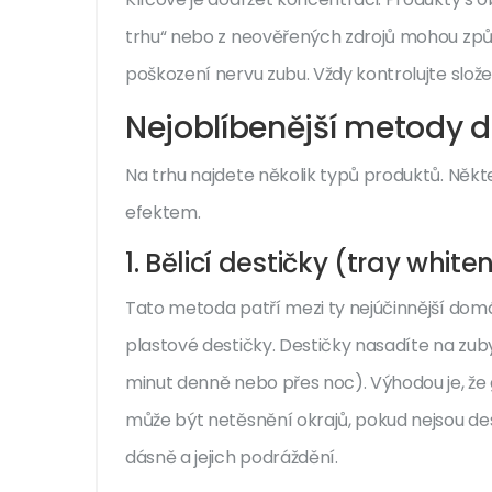
trhu“ nebo z neověřených zdrojů mohou způ
poškození nervu zubu. Vždy kontrolujte slože
Nejoblíbenější metody 
Na trhu najdete několik typů produktů. Někt
efektem.
1. Bělicí destičky (tray white
Tato metoda patří mezi ty nejúčinnější domá
plastové destičky. Destičky nasadíte na zu
minut denně nebo přes noc). Výhodou je, že
může být netěsnění okrajů, pokud nejsou dest
dásně a jejich podráždění.