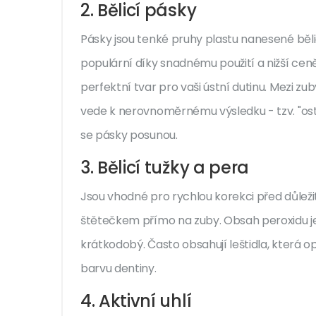
2. Bělicí pásky
Pásky jsou tenké pruhy plastu nanesené běli
populární díky snadnému použití a nižší cen
perfektní tvar pro vaši ústní dutinu. Mezi z
vede k nerovnoměrnému výsledku - tzv. "os
se pásky posunou.
3. Bělicí tužky a pera
Jsou vhodné pro rychlou korekci před důležit
štětečkem přímo na zuby. Obsah peroxidu je z
krátkodobý. Často obsahují leštidla, která 
barvu dentiny.
4. Aktivní uhlí