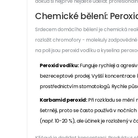
dokud si nejprve nejdete udělat profesionáln
Chemické bělení: Peroxi
Srdecem domácího bělení je chemická reakc
rozložit chromofory - molekuly zodpovědné z
na poli jsou
peroxid vodíku
a
kyselina perox
Peroxid vodíku:
Funguje rychleji a agresi
bezreceptové prodej. Vyšší koncentrace (
prostřednictvím stomatologů. Rychle půso
Karbamid peroxid:
Při rozkladu se mění 
šetrněji, proto se často používá v nočníc
(např. 10-20 %), ale účinek je rozložený v č
Klíčové je dodržet koncentraci. Produkty 