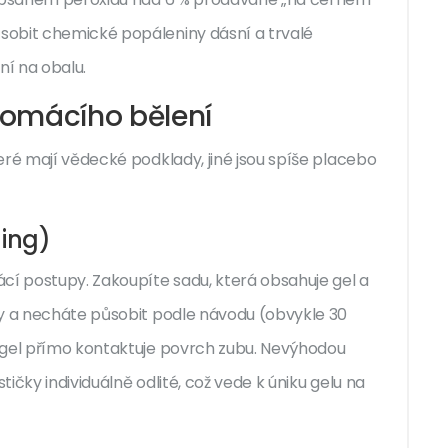
sobit chemické popáleniny dásní a trvalé
ní na obalu.
domácího bělení
eré mají vědecké podklady, jiné jsou spíše placebo
ning)
cí postupy. Zakoupíte sadu, která obsahuje gel a
by a necháte působit podle návodu (obvykle 30
 gel přímo kontaktuje povrch zubu. Nevýhodou
ičky individuálně odlité, což vede k úniku gelu na