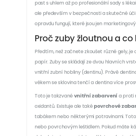
past s uhlem až po profesionální sady s léka
ale především v bezpečnosti a skutečné úči
opravdu fungují, které jsou jen marketingový
Proč zuby žloutnou a co 
Předtím, než začnete zkoušet různé gely, je 
papír. Zuby se skládají ze dvou hlavních vrst
vnitřní
zubní hobliny (dentinu)
. Právě dentin
věkem se sklovina tenčí a dentina více prosv
Toto je takzvané
vnitřní zabarvení
a proti
oxidantů. Existuje ale také
povrchové zabar
tabákem nebo některými potravinami. Toto
nebo povrchovým leštidlem. Pokud máte ká