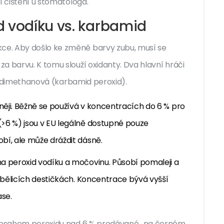
í čištění u stomatologa.
d vodíku vs. karbamid
e. Aby došlo ke změně barvy zubu, musí se
a barvu. K tomu slouží oxidanty. Dva hlavní hráči
odimethanová (karbamid peroxid)
.
vněji. Běžně se používá v koncentracích do 6 % pro
>6 %) jsou v EU legálně dostupné pouze
bí, ale může dráždit dásně.
na peroxid vodíku a močovinu. Působí pomaleji a
h bělicích destičkách. Koncentrace bývá vyšší
ase.
s obsahem peroxidu nad 6 % prodávané „na černém