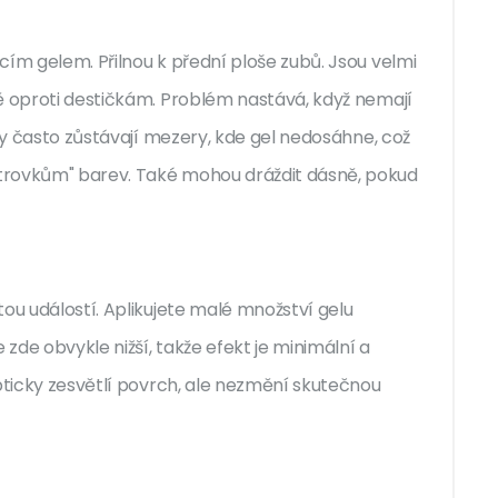
cím gelem. Přilnou k přední ploše zubů. Jsou velmi
ě oproti destičkám. Problém nastává, když nemají
uby často zůstávají mezery, kde gel nedosáhne, což
trovkům" barev. Také mohou dráždit dásně, pokud
ou událostí. Aplikujete malé množství gelu
de obvykle nižší, takže efekt je minimální a
opticky zesvětlí povrch, ale nezmění skutečnou