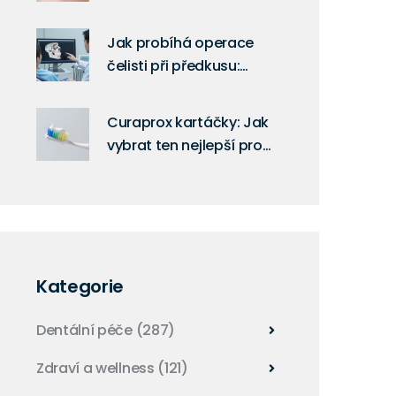
aplikací a péčí pro
maximální výdrž
Jak probíhá operace
čelisti při předkusu:
Kompletní průvodce
zákrokem a
Curaprox kartáčky: Jak
rekonvalescencí
vybrat ten nejlepší pro
zdravý úsměv
Kategorie
Dentální péče
(287)
Zdraví a wellness
(121)