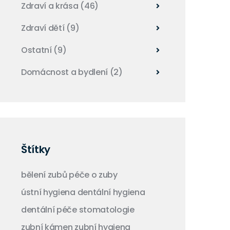
Zdraví a krása
(46)
Zdraví dětí
(9)
Ostatní
(9)
Domácnost a bydlení
(2)
Štítky
bělení zubů
péče o zuby
ústní hygiena
dentální hygiena
dentální péče
stomatologie
zubní kámen
zubní hygiena