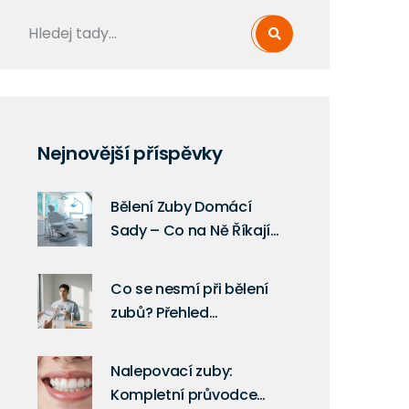
Nejnovější příspěvky
Bělení Zuby Domácí
Sady – Co na Ně Říkají
Odborníci?
Co se nesmí při bělení
zubů? Přehled
zakázaných postupů a
tipy pro bezpečné
Nalepovací zuby:
výsledky
Kompletní průvodce