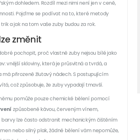
řským dohledem. Rozdíl mezi nimi není jen v ceně,
nnosti. Pojďme se podívat na to, které metody
 trik a jak na tom vaše zuby budou za rok.
lze změnit
dobré pochopit, proč vlastně zuby nejsou bílé jako
ev: vnější
skloviny
, která je průsvitná a tvrdá, a
a má přirozeně žlutavý nádech. S postupujícím
ítá, což způsobuje, že zuby vypadají tmavší.
 němu pomůže pouze chemické bělení pomocí
vení
způsobené kávou, červeným vínem,
 barvy lze často odstranit mechanickým čištěním
men nebo silný plak, žádné bělení vám nepomůže,