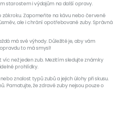
ým starostem i výdajům na další opravy.
 po zákroku. Zapomeňte na kávu nebo červené
 úsměv, ale i chrání opotřebované zuby. Správná
ždá má své výhody. Důležité je, aby vám
, opravdu to má smysl!
 víc než jeden zub. Mezitím sledujte známky
delné prohlídky.
nebo znalost typů zubů a jejich úlohy při skusu.
ů. Pamatujte, že zdravé zuby nejsou pouze o