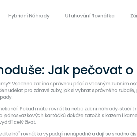
Hybridní Náhrady
Utahování Rovnátka
Zá
dnoduše: Jak pečovat o
lamy? Všechno začíná správnou péčí a včasným zubním ošet
en udělat pro zdravé zuby, jak si vybrat správného zubaře,
ípady.
 nekončí. Pokud máte rovnátka nebo zubní náhrady, stačí t
bo jednosvazkových kartáčků dokáže zatočit s kazem i kame
ydrží celý život.
ditelná" rovnátka vypadají nenápadně a dají se snadno čist