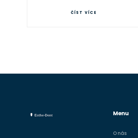
Detailně projdeme celý proces, od
ČÍST VÍCE
konzultace až po závěrečnou úpravu.
Věřím, že vám tento článek poskytne
veškeré potřebné informace a uklidní
případné obavy.
Menu
O nás