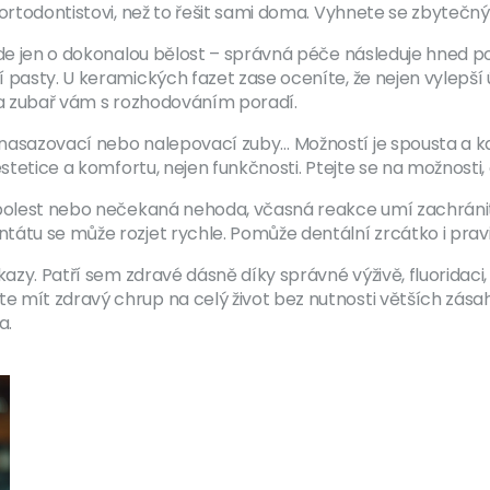
 ortodontistovi, než to řešit sami doma. Vyhnete se zbytečn
nejde jen o dokonalou bělost – správná péče následuje hned
í pasty. U keramických fazet zase oceníte, že nejen vylepší
– a zubař vám s rozhodováním poradí.
nasazovací nebo nalepovací zuby… Možností je spousta a ka
estetice a komfortu, nejen funkčnosti. Ptejte se na možnosti
 bolest nebo nečekaná nehoda, včasná reakce umí zachránit
tátu se může rozjet rychle. Pomůže dentální zrcátko i pravi
azy. Patří sem zdravé dásně díky správné výživě, fluoridaci, 
 mít zdravý chrup na celý život bez nutnosti větších zásah
a.