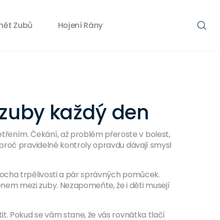
nět Zubů
Hojení Rány
 zuby každý den
řením. Čekání, až problém přeroste v bolest,
 proč pravidelné kontroly opravdu dávají smysl
rocha trpělivosti a pár správných pomůcek.
nem mezi zuby. Nezapomeňte, že i děti musejí
it. Pokud se vám stane, že vás rovnátka tlačí