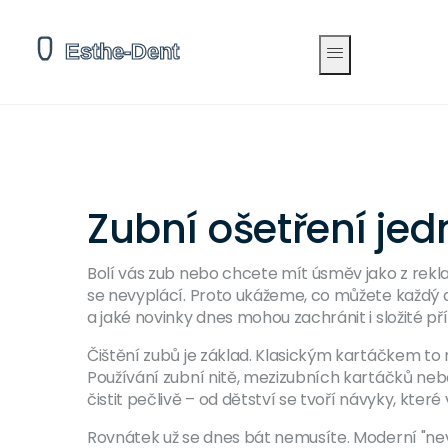
Zubní ošetření je
Bolí vás zub nebo chcete mít úsměv jako z rek
se nevyplácí. Proto ukážeme, co můžete každý d
a jaké novinky dnes mohou zachránit i složité př
Čištění zubů je základ. Klasickým kartáčkem to
Používání zubní nitě, mezizubních kartáčků ne
čistit pečlivě – od dětství se tvoří návyky, které v
Rovnátek už se dnes bát nemusíte. Moderní "nevi