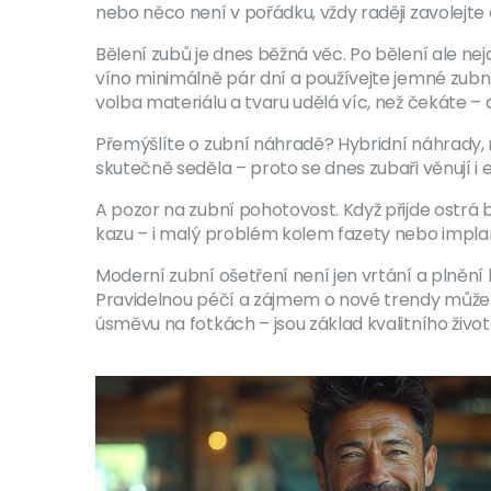
nebo něco není v pořádku, vždy raději zavolejte
Bělení zubů je dnes běžná věc. Po bělení ale 
víno minimálně pár dní a používejte jemné zubn
volba materiálu a tvaru udělá víc, než čekáte 
Přemýšlíte o zubní náhradě? Hybridní náhrady, 
skutečně seděla – proto se dnes zubaři věnují i 
A pozor na zubní pohotovost. Když přijde ostrá
kazu – i malý problém kolem fazety nebo implan
Moderní zubní ošetření není jen vrtání a plnění k
Pravidelnou péčí a zájmem o nové trendy můžete
úsměvu na fotkách – jsou základ kvalitního život