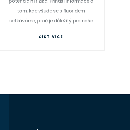
potenciální rizika. Přináší informace o
tom, kde všude se s fluoridem
setkáváme, proč je důležitý pro naše
zdraví a jaké nežádoucí účinky může
ČÍST VÍCE
mít jeho nadměrná konzumace. Čtenář
se dozví, jak fluorid funguje v péči o
zuby, proč je přidáván do pitné vody a
jaké další produkty ho obsahují. Nabízí
praktické tipy, jak správně fluorid
používat a vyvarovat se potenciálních
rizik.