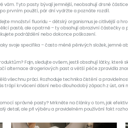
ě vám. Tyto pasty bývají jemnější, neobsahují drsné částice a
o prvním použití, pár dní vydržte a poznáte rozdíl.
dejte množství fluoridu – dětský organismus je citlivější a hr
icí pastě, ale opatrně – ty obsahují abrazivní částečky a
riskujete podráždění nebo dokonce poškození.
aky svoje specifika – často méně pěnivých složek, jemné ab
uktům? Fajn, sledujte ovšem, jestli obsahují látky, které 
ačí alternace drogeriových past a větší péče zpravidla zn
lá všechnu práci. Rozhoduje technika čistění a pravidelnost
 trápí krvácení dásní nebo dlouhodobý zápach z úst, ani n
pomocí správné pasty? Mrkněte na články o tom, jak efektiv
 malý detail, ale při výběru a pravidelném používání fakt roz