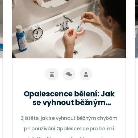
Opalescence bělení: Jak
se vyhnout běžným
chybám a dosáhnout
Zjistěte, jak se vyhnout běžným chybám
skutečných výsledků
při používání Opalescence pro bělení