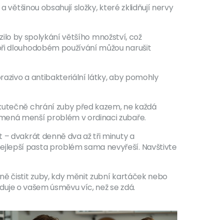
 většinou obsahují složky, které zklidňují nervy
ozilo by spolykání většího množství, což
 při dlouhodobém používání můžou narušit
razivo a antibakteriální látky, aby pomohly
skutečně chrání zuby před kazem, ne každá
amená menší problém v ordinaci zubaře.
 – dvakrát denně dva až tři minuty a
ejlepší pasta problém sama nevyřeší. Navštivte
ně čistit zuby, kdy měnit zubní kartáček nebo
hoduje o vašem úsměvu víc, než se zdá.