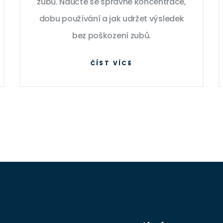
zubů. Naučte se správné koncentrace,
dobu používání a jak udržet výsledek
bez poškození zubů.
ČÍST VÍCE