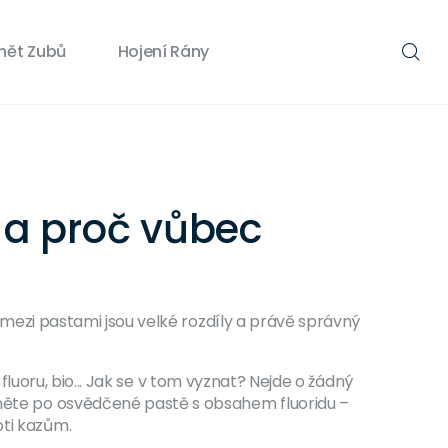
nět Zubů
Hojení Rány
 a proč vůbec
i mezi pastami jsou velké rozdíly a právě správný
z fluoru, bio... Jak se v tom vyznat? Nejde o žádný
áhněte po osvědčené pastě s obsahem fluoridu –
oti kazům.