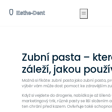
Zubní pasta – kte
záleží, jakou použ
Možná si říkáte: zubní pasta jako zubní pasta, pr
výběr vám může dost pomoct ke zdravějším zubů
Když si vejdete do drogerie, nabídka je až šílená –
marketingový trik, různé pasty se liší složení
ten chrání před kazem. Ovlivňuje také schopnost