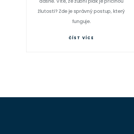
dásně. Víte, že zubní plak je příčinou
žlutosti? Zde je správný postup, který
funguje.
ČÍST VÍCE