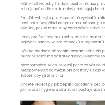
Máte-li citlivé zuby, hledejte pastu určenou práv
zubu (např. dusičnan draselný). Nefunguje hned p
Pro děti vybírejte pasty speciálně vyvinuté a hlí
nechcete. Dospěláci naopak často sáhnou po běl
sklovinu, pokud máte zuby nebo dásně citlivé, 
Pasty pro fixní rovnátka nebo umělé zuby mají t
bojovat s nánosy kolem zámečků a implantátů.
Dáváte přednost přírodním pastám nebo bio prod
přírodní pasta má dostatek fluoridu. Někomu st
Nezapomeňte, že ani nejlepší pasta za vás neudě
nezapomenout na mezizubní prostory. Pokud vás
zubaře, aby zjistil příčinu.
Chcete vědět tipy, jak zlepšit každodenní péči 
jak na ústní hygienu u dětí. Zubní pasta je sice