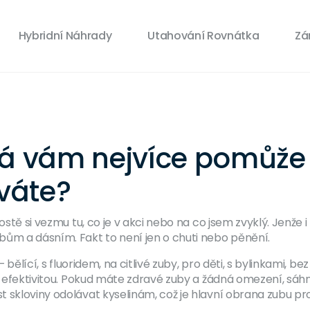
Hybridní Náhrady
Utahování Rovnátka
Zá
rá vám nejvíce pomůže
íváte?
ostě si vezmu tu, co je v akci nebo na co jsem zvyklý. Jenže 
m a dásním. Fakt to není jen o chuti nebo pěnění.
 bělící, s fluoridem, na citlivé zuby, pro děti, s bylinkami, be
m a efektivitou. Pokud máte zdravé zuby a žádná omezení, s
 skloviny odolávat kyselinám, což je hlavní obrana zubu pr