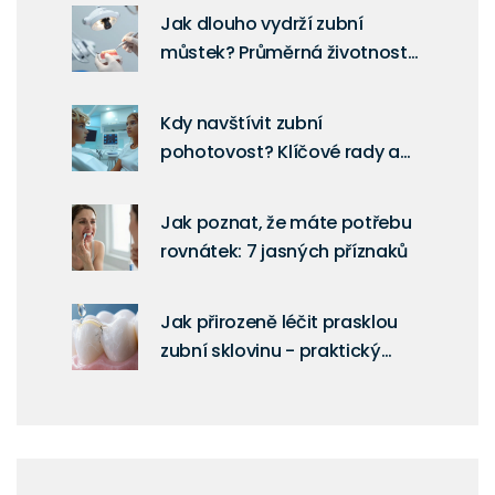
Jak dlouho vydrží zubní
můstek? Průměrná životnost
a jak ji prodloužit
Kdy navštívit zubní
pohotovost? Klíčové rady a
informace
Jak poznat, že máte potřebu
rovnátek: 7 jasných příznaků
Jak přirozeně léčit prasklou
zubní sklovinu - praktický
průvodce