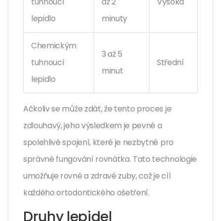
tuhnoucí
až 2
Vysoká
lepidlo
minuty
Chemickým
3 až 5
tuhnoucí
Střední
minut
lepidlo
Ačkoliv se může zdát, že tento proces je
zdlouhavý, jeho výsledkem je pevné a
spolehlivé spojení, které je nezbytné pro
správné fungování rovnátka. Tato technologie
umožňuje rovné a zdravé zuby, což je cíl
každého ortodontického ošetření.
Druhy lepidel