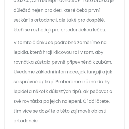
otázku: „Čím se lepí rovnátka?“ Tato otázka je
důležitá nejen pro děti, které čeká první
setkání s ortodoncií, ale také pro dospělé,
kteří se rozhodují pro ortodontickou léčbu.
V tomto článku se podrobně zaměříme na
lepidla, která hrají klíčovou roli v tom, aby
rovnátka zůstala pevně připevněná k zubům.
Uvedeme základní informace, jak fungují a jak
se správně aplikují. Probereme i různé druhy
lepidel a několik důležitých tipů, jak pečovat o
své rovnátka po jejich nalepení. Čí dál čtete,
tím více se dozvíte o této zajímavé oblasti
ortodoncie.