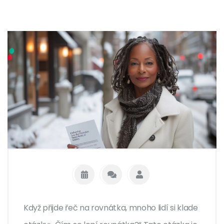
Když přijde řeč na rovnátka, mnoho lidí si klade