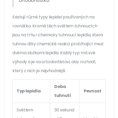
ortodontistka
Existují různé typy lepidel používaných na
rovnátka. Kromě těch světlem tuhnoucích
jsou na trhu i chemicky tuhnoucí lepidla, která
tuhnou díky chemické reakci probíhající mezi
dvěma složkami lepidla. Každý typ má své
výhody a je na ortodontistovi, aby rozhodl,
který z nich je nejvhodnější.
Doba
Typ lepidla
Pevnost
tuhnutí
Světlem
30 sekund