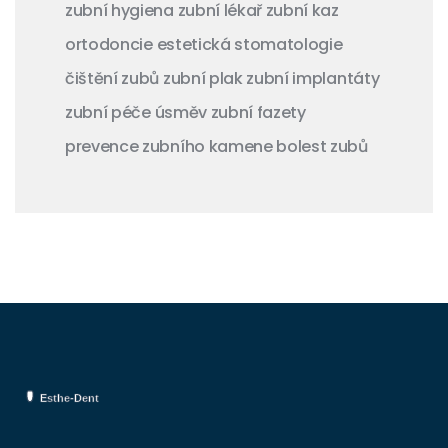
zubní hygiena
zubní lékař
zubní kaz
ortodoncie
estetická stomatologie
čištění zubů
zubní plak
zubní implantáty
zubní péče
úsměv
zubní fazety
prevence zubního kamene
bolest zubů