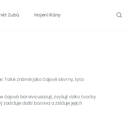
nět Zubů
Hojení Rány
je
. Také známé jako
čajové skvrny
, tyto
se čajová barviva usazují, zvyšují riziko tvorby
 zadržuje další barviva a ztěžuje jejich