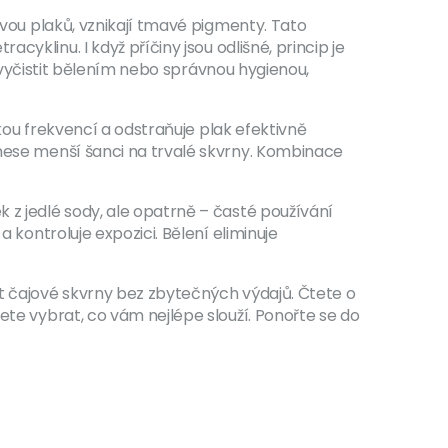
tvou plaků, vznikají tmavé pigmenty. Tato
etracyklinu
. I když příčiny jsou odlišné, princip je
ně vyčistit bělením nebo správnou hygienou,
kou frekvencí a odstraňuje plak efektivně
 nese menší šanci na trvalé skvrny. Kombinace
 z jedlé sody, ale opatrně – časté používání
 kontroluje expozici. Bělení eliminuje
ut čajové skvrny bez zbytečných výdajů. Čtete o
ete vybrat, co vám nejlépe slouží. Ponořte se do