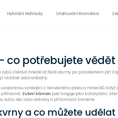
Hybridní Náhrady
Utahování Rovnátka
Zá
– co potřebujete vědět
h zubů získává hnědé až žluté skvrny po pravidelném pití ča
t obtížně odstranitelný.
 usazeninou vznikající z nerušeného plaku a minerálů
. Když 
přilnavost.
Zubní kámen
pak funguje jako katalyzátor, který
vu zubů, ale i stav skloviny a přítomnost kamene.
kvrny a co můžete udělat