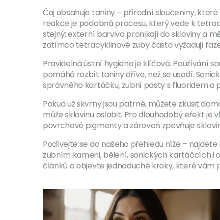
Čaj obsahuje taniny – přírodní sloučeniny, které
reakce je podobná procesu, který vede k
tetra
stejný: externí barviva pronikají do skloviny a m
zatímco tetracyklinové zuby často vyžadují faze
Pravidelná ústní hygiena je klíčová. Používání
so
pomáhá rozbít taniny dříve, než se usadí. Sonic
správného kartáčku, zubní pasty s fluoridem a pr
Pokud už skvrny jsou patrné, můžete zkusit domá
může sklovinu oslabit. Pro dlouhodobý efekt je vh
povrchové pigmenty a zároveň zpevňuje sklovinu
Podívejte se do našeho přehledu níže – najdete 
zubním kameni, bělení, sonických kartáčcích i o
článků a objevte jednoduché kroky, které vám p