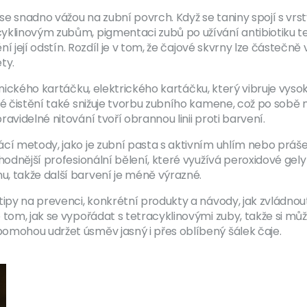
 se snadno vážou na zubní povrch. Když se taniny spojí s vrs
cyklinovým zubům
,
pigmentaci zubů po užívání antibiotiku t
ění její odstín. Rozdíl je v tom, že čajové skvrny lze částeč
ty.
nického kartáčku
,
elektrického kartáčku, který vibruje vyso
ké čistění také snižuje tvorbu zubního kamene, což po sobě
avidelné nitování tvoří obrannou linii proti barvení.
cí metody, jako je zubní pasta s aktivním uhlím nebo prášek
odnější profesionální bělení, které využívá peroxidové gely a
, takže další barvení je méně výrazné.
tipy na prevenci, konkrétní produkty a návody, jak zvládno
 tom, jak se vypořádat s tetracyklinovými zuby, takže si můž
omohou udržet úsměv jasný i přes oblíbený šálek čaje.