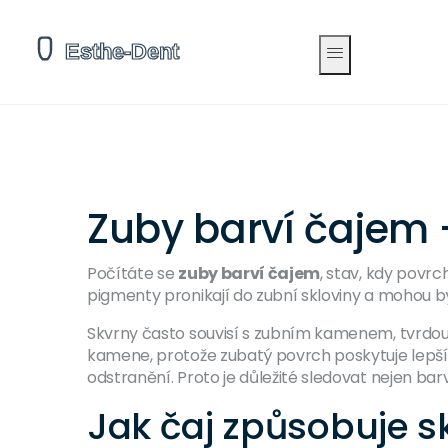
Zuby barví čajem 
Počítáte se
zuby barví čajem
,
stav, kdy povrc
pigmenty pronikají do zubní skloviny a mohou bý
Skvrny často souvisí s
zubním kamenem
,
tvrdou
kamene, protože zubatý povrch poskytuje lepší 
odstranění. Proto je důležité sledovat nejen bar
Jak čaj způsobuje s